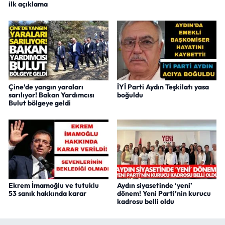
ilk açıklama
Çine’de yangın yaraları
İYİ Parti Aydın Teşkilatı yasa
sarılıyor! Bakan Yardımcısı
boğuldu
Bulut bölgeye geldi
Ekrem İmamoğlu ve tutuklu
Aydın siyasetinde ‘yeni’
53 sanık hakkında karar
dönem! Yeni Parti’nin kurucu
kadrosu belli oldu