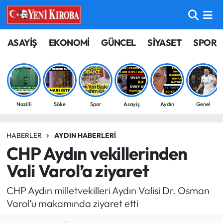
ASAYİŞ
Aydın Nöbetçi Eczaneler
ASAYİŞ
EKONOMİ
GÜNCEL
SİYASET
SPOR
BİLİM-TEKNOLOJİ
Aydın Hava Durumu
ÇEVRE
Aydin Namaz Vakitleri
Nazilli
Söke
Spor
Asayiş
Aydın
Genel
DÜNYA
Aydın Trafik Yoğunluk Haritası
HABERLER
AYDIN HABERLERI
EĞİTİM
Süper Lig Puan Durumu ve Fikstür
CHP Aydın vekillerinden
EKONOMİ
Tüm Manşetler
Vali Varol’a ziyaret
CHP Aydın milletvekilleri Aydın Valisi Dr. Osman
GÜNCEL
Son Dakika Haberleri
Varol’u makamında ziyaret etti
GÜNDEM
Haber Arşivi