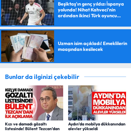
Beşiktaş'ın genç yıldızı İspanya
yolunda! Nihat Kahveci'nin
ardından ikinci Türk oyuncu
olacak
Uzman isim açıkladı! Emeklilerin
maaşından kesilecek
Bunlar da ilginizi çekebilir
Kızı ve damadı gözaltı
Aydın’da mobilya dükkanından
listesinde! Bülent Tezcan’dan
alevler yükseldi