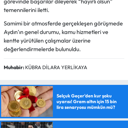
görevinde başarılar dileyerek “hayırlı olsun”
temennilerini iletti.
Samimi bir atmosferde gerçekleşen görüşmede
Aydın’ın genel durumu, kamu hizmetleri ve
kentte yürütülen çalışmalar üzerine
değerlendirmelerde bulunuldu.
Muhabir:
KÜBRA DİLARA YERLİKAYA
Selçuk Geçer'den kur şoku
uyarısı! Gram altın için 15 bin
lira senaryosu mümkün mü?