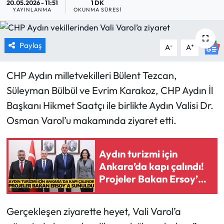
20.05.2026 - 11:51
1 DK
YAYINLANMA
OKUNMA SÜRESI
MAGAZİN
SAĞLIK
Paylaş
-
+
A
A
SİYASET
CHP Aydın milletvekilleri Bülent Tezcan,
Süleyman Bülbül ve Evrim Karakoz, CHP Aydın İl
SPOR
Başkanı Hikmet Saatçı ile birlikte Aydın Valisi Dr.
Osman Varol’u makamında ziyaret etti.
TARIM
TURİZM
Aydın turizmi için
Ankara’da kapı çalındı!
YAŞAM
Projeler Bakan Ersoy’a
sunuldu
RESMİ İLANLAR
Gerçekleşen ziyarette heyet, Vali Varol’a
HABER İLAN