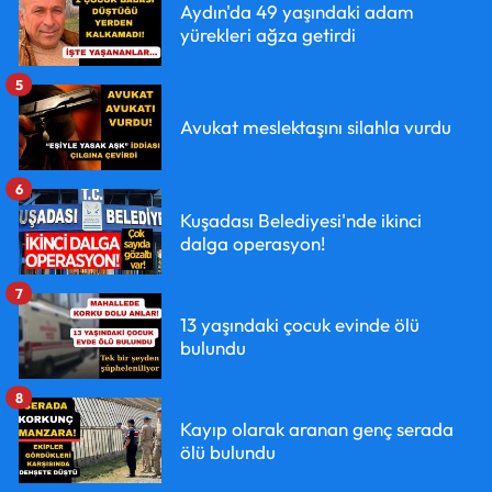
Aydın'da 49 yaşındaki adam
yürekleri ağza getirdi
5
Avukat meslektaşını silahla vurdu
6
Kuşadası Belediyesi'nde ikinci
dalga operasyon!
7
13 yaşındaki çocuk evinde ölü
bulundu
8
Kayıp olarak aranan genç serada
ölü bulundu