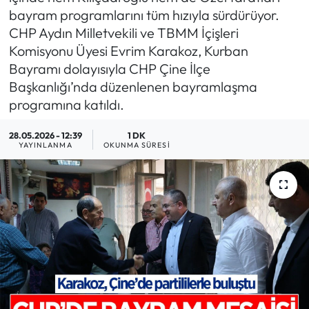
bayram programlarını tüm hızıyla sürdürüyor.
MAGAZİN
CHP Aydın Milletvekili ve TBMM İçişleri
Komisyonu Üyesi Evrim Karakoz, Kurban
SAĞLIK
Bayramı dolayısıyla CHP Çine İlçe
Başkanlığı’nda düzenlenen bayramlaşma
SİYASET
programına katıldı.
SPOR
28.05.2026 - 12:39
1 DK
YAYINLANMA
OKUNMA SÜRESI
TARIM
TURİZM
YAŞAM
RESMİ İLANLAR
HABER İLAN