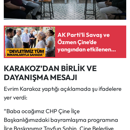
AK Parti’li Savaş ve
Özmen Çine’de
yangından etkilenen
mahallelerde!
KARAKOZ’DAN BİRLİK VE
DAYANIŞMA MESAJI
Evrim Karakoz yaptığı açıklamada şu ifadelere
yer verdi:
“Baba ocağımız CHP Çine İlçe
Başkanlığımızdaki bayramlaşma programına
İlçe Başkanımız Tayfun Şahin, Çine Belediye