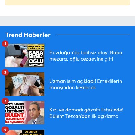
Trend Haberler
1
Bozdoğan’da talihsiz olay! Baba
mezara, oğlu cezaevine gitti
2
Uzman isim açıkladı! Emeklilerin
maaşından kesilecek
3
Kızı ve damadı gözaltı listesinde!
Bülent Tezcan’dan ilk açıklama
4