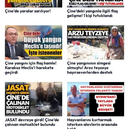
Çine'de yaralar sarılıyor!
Çine’deki yangınla ilgili flaş
gelişme! 1 kişi tutuklandı
Çine yangını için flaş hamle!
Çine yangınının simgesi
Karakoz Meclis'i harekete
olmuştu! Arzu teyzeye
geçirdi
hayırseverlerden destek
JASAT devreye girdi! Çine’de
Hayvanlarını kurtarmak
çalınan motosiklet bulundu
isterken alevlerin arasında
kaldı