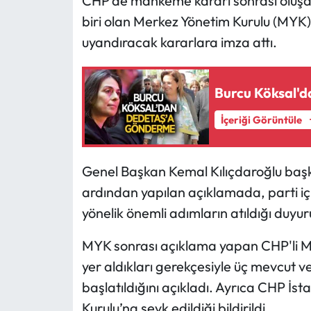
CHP’de mahkeme kararı sonrası oluşan 
biri olan Merkez Yönetim Kurulu (MYK),
uyandıracak kararlara imza attı.
Burcu Köksal'
İçeriği Görüntüle
Genel Başkan Kemal Kılıçdaroğlu başka
ardından yapılan açıklamada, parti iç
yönelik önemli adımların atıldığı duyur
MYK sonrası açıklama yapan CHP'li Mü
yer aldıkları gerekçesiyle üç mevcut ve 
başlatıldığını açıkladı. Ayrıca CHP İsta
Kurulu’na sevk edildiği bildirildi.