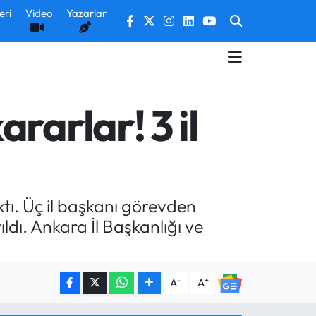
eri
Video
Yazarlar
rarlar! 3 il
tı. Üç il başkanı görevden
ıldı. Ankara İl Başkanlığı ve
-
+
A
A