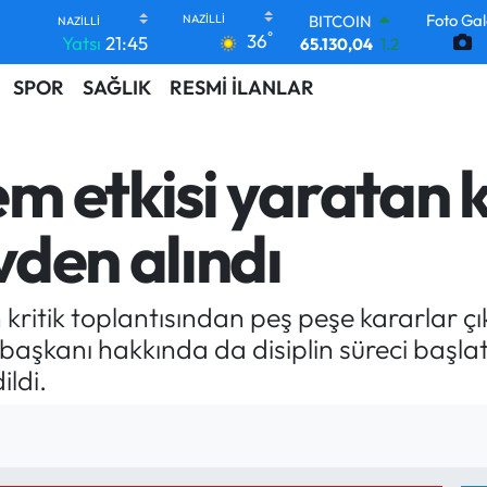
Foto Gal
BITCOIN
°
36
Yatsı
21:45
65.130,04
1.2
DOLAR
SPOR
SAĞLIK
RESMİ İLANLAR
47,7106
0.17
EURO
55,1652
0.27
STERLİN
 etkisi yaratan ka
64,4046
0.35
GRAM ALTIN
6618.49
2.12
den alındı
BİST100
13.773
-19
ritik toplantısından peş peşe kararlar çık
l başkanı hakkında da disiplin süreci başlat
ildi.