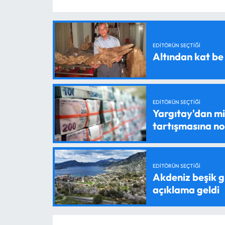
EDITÖRÜN SEÇTIĞI
Altından kat be
EDITÖRÜN SEÇTIĞI
Yargıtay'dan mil
tartışmasına n
EDITÖRÜN SEÇTIĞI
Akdeniz beşik g
açıklama geldi