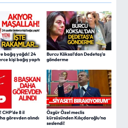
ye bağış yağdı! 24
Burcu Köksal'dan Dedetaş'a
erce kişi bağış yaptı
gönderme
 CHP'de 8 il
Özgür Özel meclis
ha görevden alındı
kürsüsünden Kılıçdaroğlu’na
seslendi!