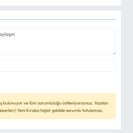
ş bulunuyor ve tüm sorumluluğu üstleniyorsunuz. Yazılan
rleri | Yeni Kıroba hiçbir şekilde sorumlu tutulamaz.