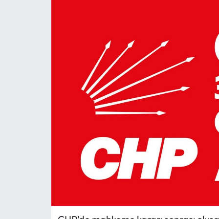
MAGAZİN
SAĞLIK
SİYASET
SPOR
TARIM
TURİZM
YAŞAM
RESMİ İLANLAR
HABER İLAN