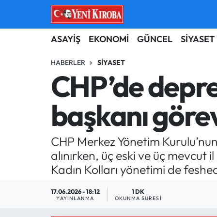
ASAYİŞ
Aydın Nöbetçi Eczaneler
ASAYİŞ
EKONOMİ
GÜNCEL
SİYASET
BİLİM-TEKNOLOJİ
Aydın Hava Durumu
HABERLER
SIYASET
CHP’de deprem
ÇEVRE
Aydin Namaz Vakitleri
başkanı görev
DÜNYA
Aydın Trafik Yoğunluk Haritası
EĞİTİM
Süper Lig Puan Durumu ve Fikstür
CHP Merkez Yönetim Kurulu’nun k
alınırken, üç eski ve üç mevcut i
EKONOMİ
Tüm Manşetler
Kadın Kolları yönetimi de feshed
GÜNCEL
Son Dakika Haberleri
17.06.2026 - 18:12
1 DK
YAYINLANMA
OKUNMA SÜRESI
GÜNDEM
Haber Arşivi