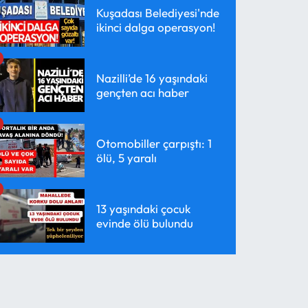
Kuşadası Belediyesi'nde
ikinci dalga operasyon!
Nazilli’de 16 yaşındaki
gençten acı haber
Otomobiller çarpıştı: 1
ölü, 5 yaralı
13 yaşındaki çocuk
evinde ölü bulundu