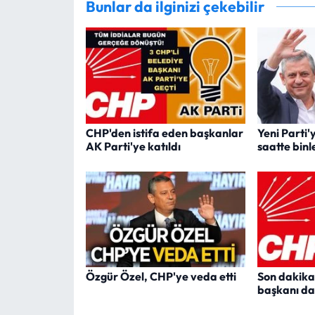
Bunlar da ilginizi çekebilir
CHP'den istifa eden başkanlar
Yeni Parti'
AK Parti'ye katıldı
saatte binl
Özgür Özel, CHP'ye veda etti
Son dakika!
başkanı da