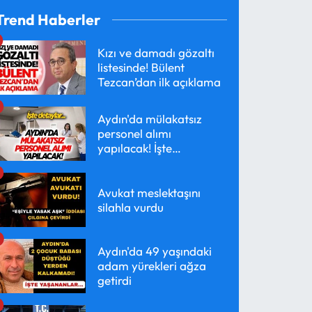
Trend Haberler
Kızı ve damadı gözaltı
listesinde! Bülent
Tezcan’dan ilk açıklama
Aydın'da mülakatsız
personel alımı
yapılacak! İşte
detaylar...
Avukat meslektaşını
silahla vurdu
Aydın'da 49 yaşındaki
adam yürekleri ağza
getirdi