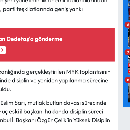
yeni yönetimin ilk önemli toplantılarından
 parti teşkilatlarında geniş yankı
6
dan Dedetaş'a gönderme
7
nlığında gerçekleştirilen MYK toplantısının
inde disiplin ve yeniden yapılanma sürecine
8
uldu.
slim Sarı, mutlak butlan davası sürecinde
üç eski il başkanı hakkında disiplin süreci
nbul İl Başkanı Özgür Çelik’in Yüksek Disiplin