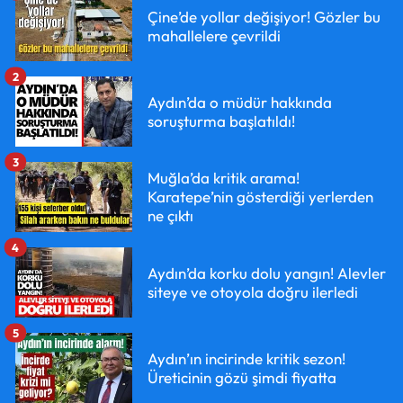
Çine’de yollar değişiyor! Gözler bu
mahallelere çevrildi
2
Aydın’da o müdür hakkında
soruşturma başlatıldı!
3
Muğla’da kritik arama!
Karatepe’nin gösterdiği yerlerden
ne çıktı
4
Aydın’da korku dolu yangın! Alevler
siteye ve otoyola doğru ilerledi
5
Aydın’ın incirinde kritik sezon!
Üreticinin gözü şimdi fiyatta