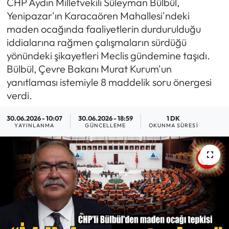
CHP Aydın Milletvekili Süleyman Bülbül,
Yenipazar'ın Karacaören Mahallesi'ndeki
MAGAZİN
maden ocağında faaliyetlerin durdurulduğu
iddialarına rağmen çalışmaların sürdüğü
SAĞLIK
yönündeki şikayetleri Meclis gündemine taşıdı.
Bülbül, Çevre Bakanı Murat Kurum'un
SİYASET
yanıtlaması istemiyle 8 maddelik soru önergesi
verdi.
SPOR
30.06.2026 - 10:07
30.06.2026 - 18:59
1 DK
TARIM
YAYINLANMA
GÜNCELLEME
OKUNMA SÜRESI
TURİZM
YAŞAM
RESMİ İLANLAR
HABER İLAN