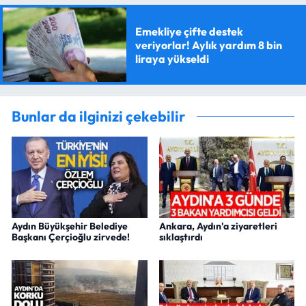
Emekliye çifte destek
veriyorlar! Aylık yardım 8 bin
liraya yükseldi
Bunlar da ilginizi çekebilir
Aydın Büyükşehir Belediye
Ankara, Aydın'a ziyaretleri
Başkanı Çerçioğlu zirvede!
sıklaştırdı