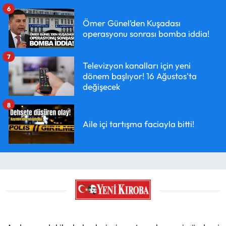
6
Ömer Günel’den Kuşadası
operasyonu sonrası bomba iddia!
7
Televizyon kanalları için yeni
dönem başlıyor! 16 Ağustos'ta
değişecek
8
Aile içi tartışma faciayla bitti!