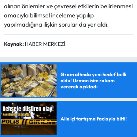
alınan önlemler ve çevresel etkilerin belirlenmesi
amacıyla bilimsel inceleme yapılıp
yapılmadığına ilişkin sorular da yer aldı.
Kaynak:
HABER MERKEZİ
Gram altında yeni hedef belli
oldu! Uzman isim rakam
vererek açıkladı
Aile içi tartışma faciayla bitti!