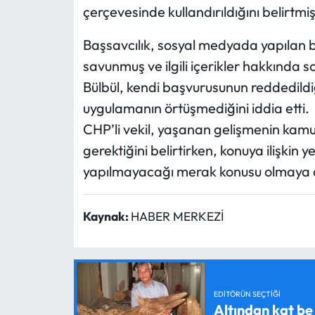
çerçevesinde kullandırıldığını belirtmiş
Başsavcılık, sosyal medyada yapılan b
savunmuş ve ilgili içerikler hakkında 
Bülbül, kendi başvurusunun reddedildi
uygulamanın örtüşmediğini iddia etti.
CHP’li vekil, yaşanan gelişmenin kam
gerektiğini belirtirken, konuya ilişkin 
yapılmayacağı merak konusu olmaya 
Kaynak:
HABER MERKEZİ
EDITÖRÜN SEÇTIĞI
Altından kat be