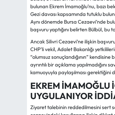
bulunan Ekrem İmamoğlu’nu, bazı beledi
Gezi davası kapsamında tutuklu bulunan 
Aynı dönemde Bursa Cezaevi’nde buluna
başvuru yaptığını belirten Bülbül, bu t
Ancak Silivri Cezaevi’ne ilişkin başvuru
CHP’li vekil, Adalet Bakanlığı yetkilile
“olumsuz sonuçlandığının” kendisine bild
ayrıntılı bir açıklama yapılmadığını sa
kamuoyuyla paylaşılması gerektiğini di
EKREM İMAMOĞLU İ
UYGULANIYOR İDDİ
Ziyaret talebinin reddedilmesini sert 
cezaevindeki koşullarına ilişkin dikkat ç