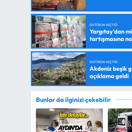
EDITÖRÜN SEÇTIĞI
Yargıtay'dan mil
tartışmasına n
EDITÖRÜN SEÇTIĞI
Akdeniz beşik g
açıklama geldi
Bunlar da ilginizi çekebilir