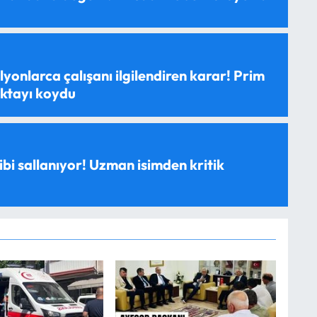
yonlarca çalışanı ilgilendiren karar! Prim
oktayı koydu
ibi sallanıyor! Uzman isimden kritik