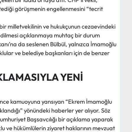
istediği görüşmenin engellenmesini “tecrit
ş bir milletvekilinin ve hukukçunun cezaevindeki
dedilmesi açıklanmaya muhtaç bir durum
kanı’na da seslenen Bülbül, yalnızca İmamoğlu
uklular ve belediye başkanları için de benzer
KLAMASIYLA YENİ
 önce kamuoyuna yansıyan “Ekrem İmamoğlu
aklandığı” yönündeki haberler yer alıyor. Söz
umhuriyet Başsavcılığı bir açıklama yaparak
lu ve hükümlülerin ziyaret haklarının mevzuat