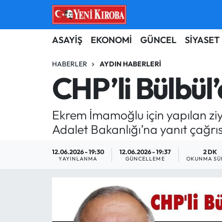
ASAYİŞ
Aydın Nöbetçi Eczaneler
ASAYİŞ
EKONOMİ
GÜNCEL
SİYASET
BİLİM-TEKNOLOJİ
Aydın Hava Durumu
HABERLER
AYDIN HABERLERI
CHP’li Bülbül’d
ÇEVRE
Aydin Namaz Vakitleri
Ekrem İmamoğlu için yapılan zi
DÜNYA
Aydın Trafik Yoğunluk Haritası
Adalet Bakanlığı’na yanıt çağrı
EĞİTİM
Süper Lig Puan Durumu ve Fikstür
12.06.2026 - 19:30
12.06.2026 - 19:37
2 DK
YAYINLANMA
GÜNCELLEME
OKUNMA SÜ
EKONOMİ
Tüm Manşetler
GÜNCEL
Son Dakika Haberleri
GÜNDEM
Haber Arşivi