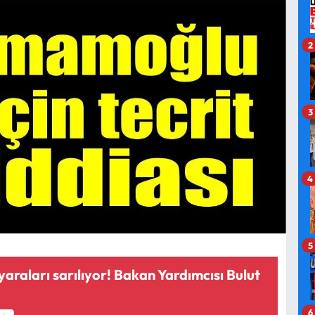
2
3
4
5
yaraları sarılıyor! Bakan Yardımcısı Bulut
6