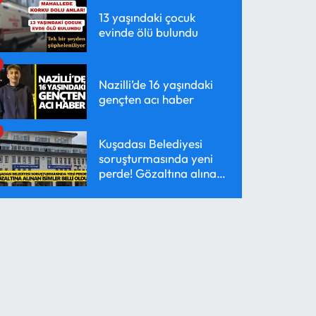
13 yaşındaki çocuk
evinde ölü bulundu
Nazilli’de 16 yaşındaki
gençten acı haber
Kuşadası Belediyesi
soruşturmasında yeni
perde! Gözaltına alınan
isimler belli oldu