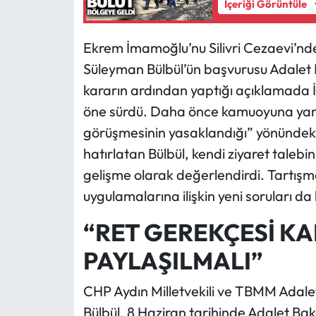
İçeriği Görüntüle
Ekrem İmamoğlu’nu Silivri Cezaevi’nde
Süleyman Bülbül’ün başvurusu Adalet Ba
kararın ardından yaptığı açıklamada İ
öne sürdü. Daha önce kamuoyuna yansı
görüşmesinin yasaklandığı” yönündeki
hatırlatan Bülbül, kendi ziyaret talebi
gelişme olarak değerlendirdi. Tartışm
uygulamalarına ilişkin yeni soruları da
“RET GEREKÇESİ K
PAYLAŞILMALI”
CHP Aydın Milletvekili ve TBMM Ada
Bülbül, 8 Haziran tarihinde Adalet Bak