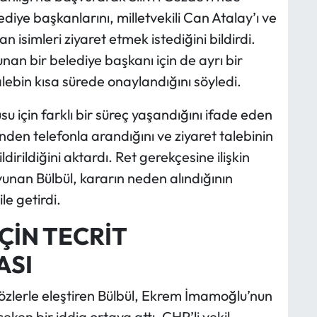
ye başkanlarını, milletvekili Can Atalay’ı ve
isimleri ziyaret etmek istediğini bildirdi.
n bir belediye başkanı için de ayrı bir
alebin kısa sürede onaylandığını söyledi.
su için farklı bir süreç yaşandığını ifade eden
rinden telefonla arandığını ve ziyaret talebinin
irildiğini aktardı. Ret gerekçesine ilişkin
vunan Bülbül, kararın neden alındığının
le getirdi.
ÇİN TECRİT
ASI
sözlerle eleştiren Bülbül, Ekrem İmamoğlu’nun
eken bir iddia ortaya attı. CHP’li vekil,