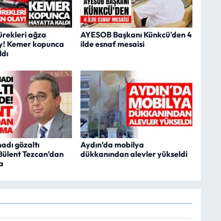
ürekleri ağza
AYESOB Başkanı Künkcü'den 4
ay! Kemer kopunca
ilde esnaf mesaisi
ldı
adı gözaltı
Aydın’da mobilya
 Bülent Tezcan’dan
dükkanından alevler yükseldi
a