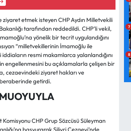
 ziyaret etmek isteyen CHP Aydın Milletvekili
7
kanlığı tarafından reddedildi. CHP’li vekil,
mamoğlu’na yönelik bir tecrit uygulandığını
yan “milletvekillerinin İmamoğlu ile
 iddiaların resmi makamlarca yalanlandığını
8
nin engellenmesini bu açıklamalarla çelişen bir
a, cezaevindeki ziyaret hakları ve
 beraberinde getirdi.
AMUOYUYLA
let Komisyonu CHP Grup Sözcüsü Süleyman
anlığı’na başvurarak Silivri Cezaevi’nde