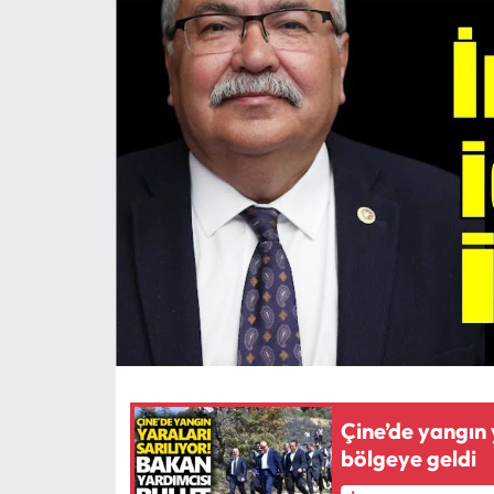
MAGAZİN
SAĞLIK
SİYASET
SPOR
TARIM
TURİZM
YAŞAM
Çine’de yangın 
RESMİ İLANLAR
bölgeye geldi
HABER İLAN