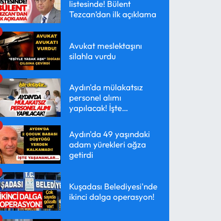
listesinde! Bülent
Tezcan’dan ilk açıklama
Avukat meslektaşını
silahla vurdu
Aydın'da mülakatsız
personel alımı
yapılacak! İşte
detaylar...
Aydın'da 49 yaşındaki
adam yürekleri ağza
getirdi
Kuşadası Belediyesi'nde
ikinci dalga operasyon!