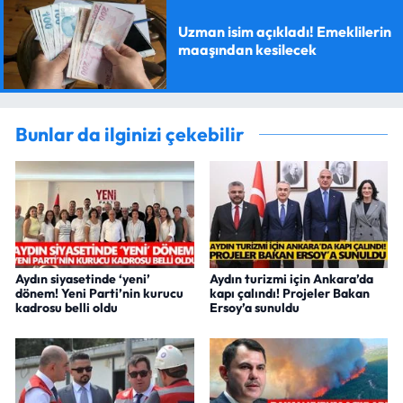
Uzman isim açıkladı! Emeklilerin
maaşından kesilecek
Bunlar da ilginizi çekebilir
Aydın siyasetinde ‘yeni’
Aydın turizmi için Ankara’da
dönem! Yeni Parti’nin kurucu
kapı çalındı! Projeler Bakan
kadrosu belli oldu
Ersoy’a sunuldu