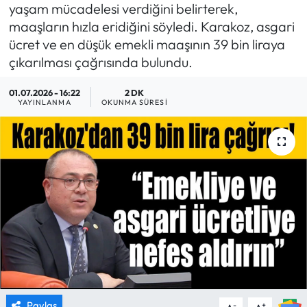
yaşam mücadelesi verdiğini belirterek,
MAGAZİN
maaşların hızla eridiğini söyledi. Karakoz, asgari
ücret ve en düşük emekli maaşının 39 bin liraya
SAĞLIK
çıkarılması çağrısında bulundu.
01.07.2026 - 16:22
2 DK
SİYASET
YAYINLANMA
OKUNMA SÜRESI
SPOR
TARIM
TURİZM
YAŞAM
RESMİ İLANLAR
HABER İLAN
Paylaş
-
+