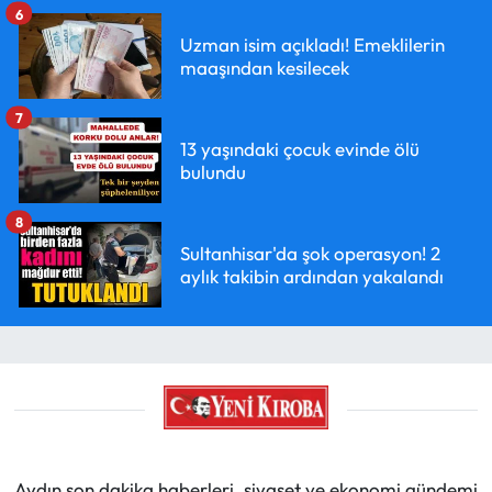
6
Uzman isim açıkladı! Emeklilerin
maaşından kesilecek
7
13 yaşındaki çocuk evinde ölü
bulundu
8
Sultanhisar'da şok operasyon! 2
aylık takibin ardından yakalandı
Aydın son dakika haberleri, siyaset ve ekonomi gündemi