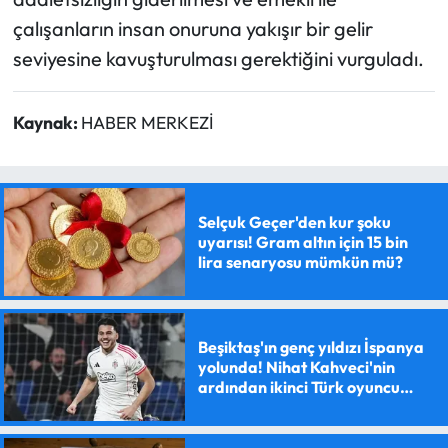
çalışanların insan onuruna yakışır bir gelir
seviyesine kavuşturulması gerektiğini vurguladı.
Kaynak:
HABER MERKEZİ
Selçuk Geçer'den kur şoku
uyarısı! Gram altın için 15 bin
lira senaryosu mümkün mü?
Beşiktaş'ın genç yıldızı İspanya
yolunda! Nihat Kahveci'nin
ardından ikinci Türk oyuncu
olacak