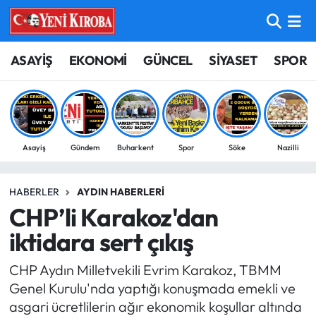
ASAYİŞ
Aydın Nöbetçi Eczaneler
ASAYİŞ
EKONOMİ
GÜNCEL
SİYASET
SPOR
BİLİM-TEKNOLOJİ
Aydın Hava Durumu
ÇEVRE
Aydin Namaz Vakitleri
Asayiş
Gündem
Buharkent
Spor
Söke
Nazilli
DÜNYA
Aydın Trafik Yoğunluk Haritası
HABERLER
AYDIN HABERLERI
EĞİTİM
Süper Lig Puan Durumu ve Fikstür
CHP’li Karakoz'dan
EKONOMİ
Tüm Manşetler
iktidara sert çıkış
CHP Aydın Milletvekili Evrim Karakoz, TBMM
GÜNCEL
Son Dakika Haberleri
Genel Kurulu'nda yaptığı konuşmada emekli ve
asgari ücretlilerin ağır ekonomik koşullar altında
GÜNDEM
Haber Arşivi