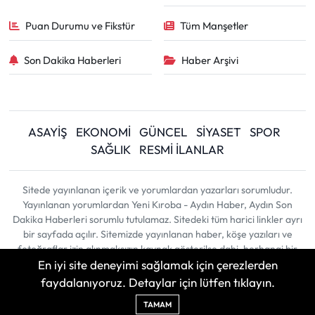
Puan Durumu ve Fikstür
Tüm Manşetler
Son Dakika Haberleri
Haber Arşivi
ASAYİŞ
EKONOMİ
GÜNCEL
SİYASET
SPOR
SAĞLIK
RESMİ İLANLAR
Sitede yayınlanan içerik ve yorumlardan yazarları sorumludur.
Yayınlanan yorumlardan Yeni Kıroba - Aydın Haber, Aydın Son
Dakika Haberleri sorumlu tutulamaz. Sitedeki tüm harici linkler ayrı
bir sayfada açılır. Sitemizde yayınlanan haber, köşe yazıları ve
fotoğraflar izin alınmaksızın kaynak gösterilse dahi, herhangi bir
En iyi site deneyimi sağlamak için çerezlerden
ortamda kullanılamaz ve yayınlanamaz
faydalanıyoruz. Detaylar için lütfen tıklayın.
Haber Yazılımı:
TE Bilişim
| Copyright © 2026
TAMAM