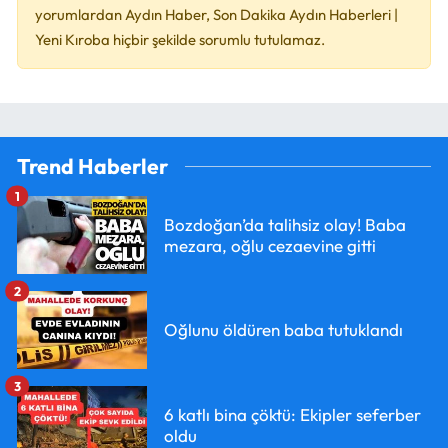
yorumlardan Aydın Haber, Son Dakika Aydın Haberleri |
Yeni Kıroba hiçbir şekilde sorumlu tutulamaz.
Trend Haberler
1
Bozdoğan’da talihsiz olay! Baba
mezara, oğlu cezaevine gitti
2
Oğlunu öldüren baba tutuklandı
3
6 katlı bina çöktü: Ekipler seferber
oldu