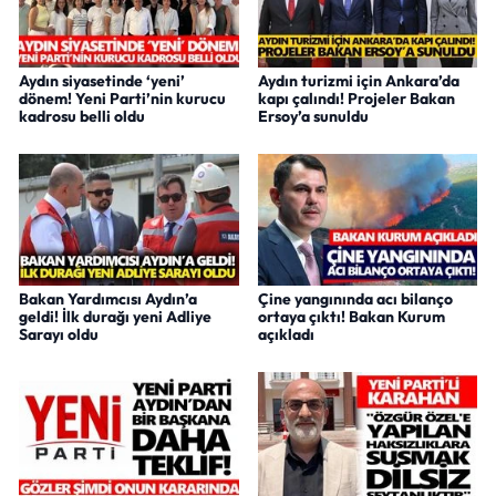
Aydın siyasetinde ‘yeni’
Aydın turizmi için Ankara’da
dönem! Yeni Parti’nin kurucu
kapı çalındı! Projeler Bakan
kadrosu belli oldu
Ersoy’a sunuldu
Bakan Yardımcısı Aydın’a
Çine yangınında acı bilanço
geldi! İlk durağı yeni Adliye
ortaya çıktı! Bakan Kurum
Sarayı oldu
açıkladı