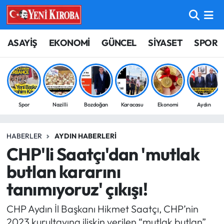
ASAYİŞ
Aydın Nöbetçi Eczaneler
ASAYİŞ
EKONOMİ
GÜNCEL
SİYASET
SPOR
BİLİM-TEKNOLOJİ
Aydın Hava Durumu
ÇEVRE
Aydin Namaz Vakitleri
Spor
Nazilli
Bozdoğan
Karacasu
Ekonomi
Aydın
DÜNYA
Aydın Trafik Yoğunluk Haritası
HABERLER
AYDIN HABERLERI
EĞİTİM
Süper Lig Puan Durumu ve Fikstür
CHP'li Saatçı'dan 'mutlak
EKONOMİ
Tüm Manşetler
butlan kararını
tanımıyoruz' çıkışı!
GÜNCEL
Son Dakika Haberleri
CHP Aydın İl Başkanı Hikmet Saatçı, CHP’nin
GÜNDEM
Haber Arşivi
2023 kurultayına ilişkin verilen “mutlak butlan”