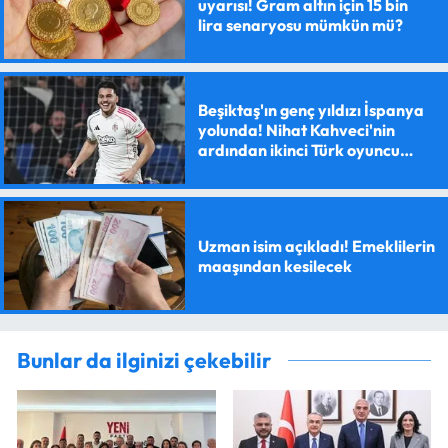
uyarısı! Gram altın için 15 bin
lira senaryosu mümkün mü?
Beşiktaş'ın genç yıldızı İspanya
yolunda! Nihat Kahveci'nin
ardından ikinci Türk oyuncu
olacak
Uzman isim açıkladı! Emeklilerin
maaşından kesilecek
Bunlar da ilginizi çekebilir