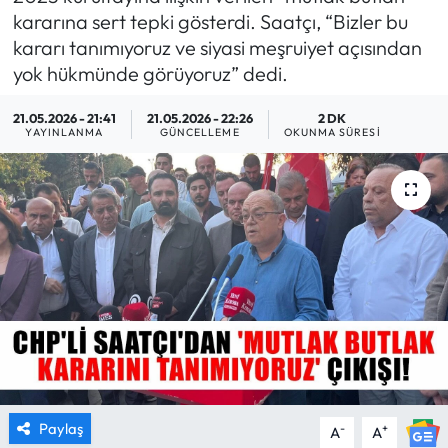
kararına sert tepki gösterdi. Saatçı, “Bizler bu
MAGAZİN
kararı tanımıyoruz ve siyasi meşruiyet açısından
yok hükmünde görüyoruz” dedi.
SAĞLIK
21.05.2026 - 21:41
21.05.2026 - 22:26
2 DK
YAYINLANMA
GÜNCELLEME
OKUNMA SÜRESI
SİYASET
SPOR
TARIM
TURİZM
YAŞAM
RESMİ İLANLAR
Paylaş
-
+
A
A
HABER İLAN