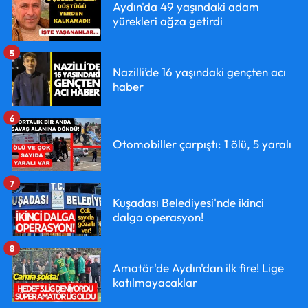
Aydın'da 49 yaşındaki adam
yürekleri ağza getirdi
5
Nazilli’de 16 yaşındaki gençten acı
haber
6
Otomobiller çarpıştı: 1 ölü, 5 yaralı
7
Kuşadası Belediyesi'nde ikinci
dalga operasyon!
8
Amatör'de Aydın'dan ilk fire! Lige
katılmayacaklar