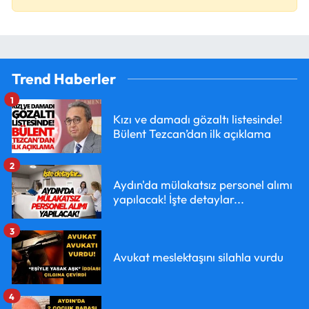
Trend Haberler
1
Kızı ve damadı gözaltı listesinde!
Bülent Tezcan’dan ilk açıklama
2
Aydın'da mülakatsız personel alımı
yapılacak! İşte detaylar...
3
Avukat meslektaşını silahla vurdu
4