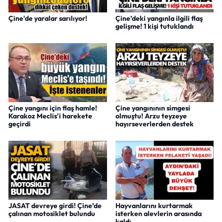
Çine'de yaralar sarılıyor!
Çine’deki yangınla ilgili flaş
gelişme! 1 kişi tutuklandı
Çine yangını için flaş hamle!
Çine yangınının simgesi
Karakoz Meclis'i harekete
olmuştu! Arzu teyzeye
geçirdi
hayırseverlerden destek
JASAT devreye girdi! Çine’de
Hayvanlarını kurtarmak
çalınan motosiklet bulundu
isterken alevlerin arasında
kaldı