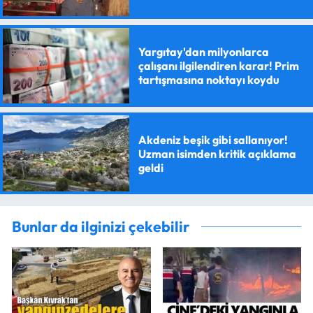
Yargıtay'dan milyonlarca
çalışanı ilgilendiren karar! Prim
tartışmasına noktayı koydu
Akdeniz beşik gibi sallanıyor!
Uzman isimden kritik açıklama
geldi
Bunlar da ilginizi çekebilir