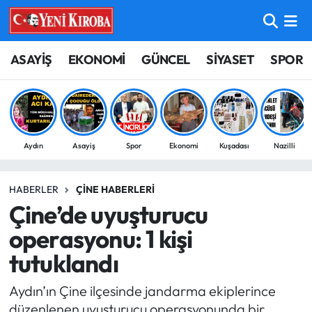
ASAYİŞ
Aydın Nöbetçi Eczaneler
ASAYİŞ
EKONOMİ
GÜNCEL
SİYASET
SPOR
BİLİM-TEKNOLOJİ
Aydın Hava Durumu
ÇEVRE
Aydin Namaz Vakitleri
Aydın
Asayiş
Spor
Ekonomi
Kuşadası
Nazilli
DÜNYA
Aydın Trafik Yoğunluk Haritası
HABERLER
ÇINE HABERLERI
EĞİTİM
Süper Lig Puan Durumu ve Fikstür
Çine’de uyuşturucu
EKONOMİ
Tüm Manşetler
operasyonu: 1 kişi
tutuklandı
GÜNCEL
Son Dakika Haberleri
Aydın’ın Çine ilçesinde jandarma ekiplerince
GÜNDEM
Haber Arşivi
düzenlenen uyuşturucu operasyonunda bir