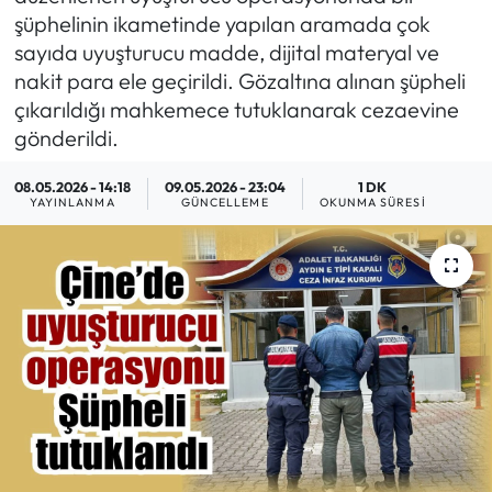
şüphelinin ikametinde yapılan aramada çok
MAGAZİN
sayıda uyuşturucu madde, dijital materyal ve
nakit para ele geçirildi. Gözaltına alınan şüpheli
SAĞLIK
çıkarıldığı mahkemece tutuklanarak cezaevine
gönderildi.
SİYASET
08.05.2026 - 14:18
09.05.2026 - 23:04
1 DK
YAYINLANMA
GÜNCELLEME
OKUNMA SÜRESI
SPOR
TARIM
TURİZM
YAŞAM
RESMİ İLANLAR
HABER İLAN