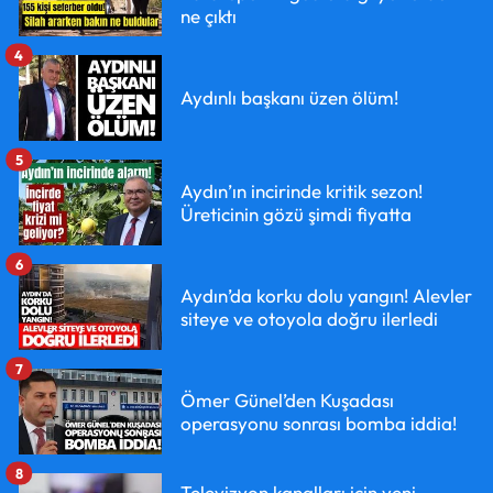
ne çıktı
4
Aydınlı başkanı üzen ölüm!
5
Aydın’ın incirinde kritik sezon!
Üreticinin gözü şimdi fiyatta
6
Aydın’da korku dolu yangın! Alevler
siteye ve otoyola doğru ilerledi
7
Ömer Günel’den Kuşadası
operasyonu sonrası bomba iddia!
8
Televizyon kanalları için yeni