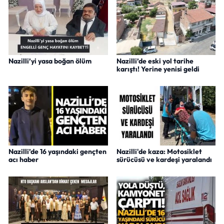
Nazilli’yi yasa boğan ölüm
Nazilli’de eski yol tarihe
karıştı! Yerine yenisi geldi
Nazilli’de 16 yaşındaki gençten
Nazilli'de kaza: Motosiklet
acı haber
sürücüsü ve kardeşi yaralandı