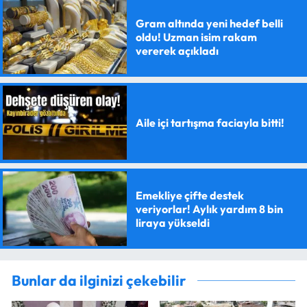
Gram altında yeni hedef belli
oldu! Uzman isim rakam
vererek açıkladı
Aile içi tartışma faciayla bitti!
Emekliye çifte destek
veriyorlar! Aylık yardım 8 bin
liraya yükseldi
Bunlar da ilginizi çekebilir