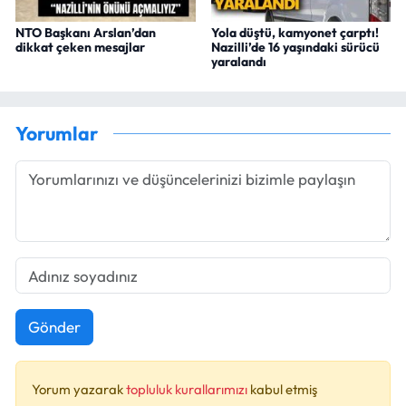
NTO Başkanı Arslan’dan
Yola düştü, kamyonet çarptı!
dikkat çeken mesajlar
Nazilli’de 16 yaşındaki sürücü
yaralandı
Yorumlar
Gönder
Yorum yazarak
topluluk kurallarımızı
kabul etmiş