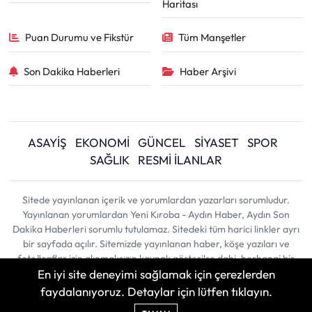
Haritası
Puan Durumu ve Fikstür
Tüm Manşetler
Son Dakika Haberleri
Haber Arşivi
ASAYİŞ
EKONOMİ
GÜNCEL
SİYASET
SPOR
SAĞLIK
RESMİ İLANLAR
Sitede yayınlanan içerik ve yorumlardan yazarları sorumludur.
Yayınlanan yorumlardan Yeni Kıroba - Aydın Haber, Aydın Son
Dakika Haberleri sorumlu tutulamaz. Sitedeki tüm harici linkler ayrı
bir sayfada açılır. Sitemizde yayınlanan haber, köşe yazıları ve
fotoğraflar izin alınmaksızın kaynak gösterilse dahi, herhangi bir
En iyi site deneyimi sağlamak için çerezlerden
ortamda kullanılamaz ve yayınlanamaz
faydalanıyoruz. Detaylar için lütfen tıklayın.
Haber Yazılımı:
TE Bilişim
| Copyright © 2026