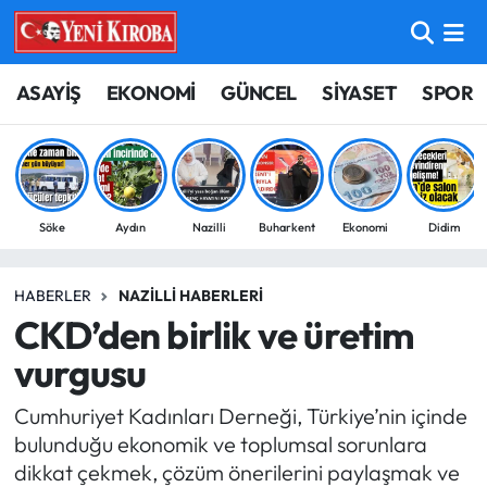
ASAYİŞ
Aydın Nöbetçi Eczaneler
ASAYİŞ
EKONOMİ
GÜNCEL
SİYASET
SPOR
BİLİM-TEKNOLOJİ
Aydın Hava Durumu
ÇEVRE
Aydin Namaz Vakitleri
Söke
Aydın
Nazilli
Buharkent
Ekonomi
Didim
DÜNYA
Aydın Trafik Yoğunluk Haritası
HABERLER
NAZILLI HABERLERI
EĞİTİM
Süper Lig Puan Durumu ve Fikstür
CKD’den birlik ve üretim
EKONOMİ
Tüm Manşetler
vurgusu
Cumhuriyet Kadınları Derneği, Türkiye’nin içinde
GÜNCEL
Son Dakika Haberleri
bulunduğu ekonomik ve toplumsal sorunlara
dikkat çekmek, çözüm önerilerini paylaşmak ve
GÜNDEM
Haber Arşivi