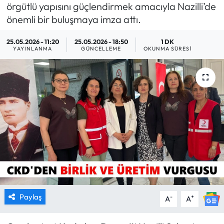
örgütlü yapısını güçlendirmek amacıyla Nazilli’de
MAGAZİN
önemli bir buluşmaya imza attı.
25.05.2026 - 11:20
25.05.2026 - 18:50
1 DK
SAĞLIK
YAYINLANMA
GÜNCELLEME
OKUNMA SÜRESI
SİYASET
SPOR
TARIM
TURİZM
YAŞAM
RESMİ İLANLAR
Paylaş
-
+
A
A
HABER İLAN