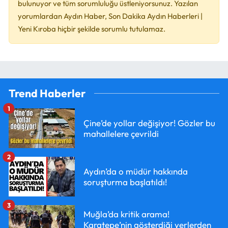
bulunuyor ve tüm sorumluluğu üstleniyorsunuz. Yazılan
yorumlardan Aydın Haber, Son Dakika Aydın Haberleri |
Yeni Kıroba hiçbir şekilde sorumlu tutulamaz.
Trend Haberler
1
Çine’de yollar değişiyor! Gözler bu
mahallelere çevrildi
2
Aydın’da o müdür hakkında
soruşturma başlatıldı!
3
Muğla’da kritik arama!
Karatepe’nin gösterdiği yerlerden