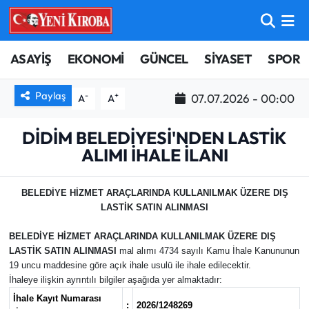
ASAYİŞ
Aydın Nöbetçi Eczaneler
ASAYİŞ
EKONOMİ
GÜNCEL
SİYASET
SPOR
BİLİM-TEKNOLOJİ
Aydın Hava Durumu
Paylaş
-
+
07.07.2026 - 00:00
A
A
ÇEVRE
Aydin Namaz Vakitleri
DİDİM BELEDİYESİ'NDEN LASTİK
ALIMI İHALE İLANI
DÜNYA
Aydın Trafik Yoğunluk Haritası
EĞİTİM
Süper Lig Puan Durumu ve Fikstür
BELEDİYE HİZMET ARAÇLARINDA KULLANILMAK ÜZERE DIŞ
LASTİK SATIN ALINMASI
EKONOMİ
Tüm Manşetler
BELEDİYE HİZMET ARAÇLARINDA KULLANILMAK ÜZERE DIŞ
LASTİK SATIN ALINMASI
mal alımı 4734 sayılı Kamu İhale Kanununun
GÜNCEL
Son Dakika Haberleri
19 uncu maddesine göre açık ihale usulü ile ihale edilecektir.
İhaleye ilişkin ayrıntılı bilgiler aşağıda yer almaktadır:
GÜNDEM
Haber Arşivi
İhale Kayıt Numarası
:
2026/1248269