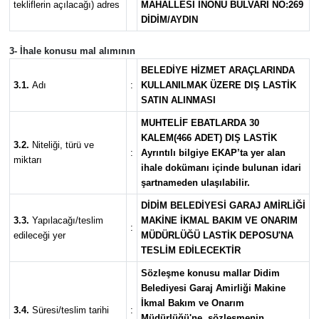
tekliflerin açılacağı) adres
MAHALLESİ İNÖNÜ BULVARI NO:269
DİDİM/AYDIN
3- İhale konusu mal alımının
BELEDİYE HİZMET ARAÇLARINDA
3.1.
Adı
:
KULLANILMAK ÜZERE DIŞ LASTİK
SATIN ALINMASI
MUHTELİF EBATLARDA 30
KALEM(466 ADET) DIŞ LASTİK
3.2.
Niteliği, türü ve
:
Ayrıntılı bilgiye EKAP’ta yer alan
miktarı
ihale dokümanı içinde bulunan idari
şartnameden ulaşılabilir.
DİDİM BELEDİYESİ GARAJ AMİRLİĞİ
3.3.
Yapılacağı/teslim
MAKİNE İKMAL BAKIM VE ONARIM
:
edileceği yer
MÜDÜRLÜĞÜ LASTİK DEPOSU'NA
TESLİM EDİLECEKTİR
Sözleşme konusu mallar Didim
Belediyesi Garaj Amirliği Makine
İkmal Bakım ve Onarım
3.4.
Süresi/teslim tarihi
:
Müdürlüğü'ne, sözleşmenin