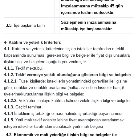
imzalanmasına müteakip 45 gün
içerisinde teslim edilecektir.
Sözleşmenin imzalanmasına
3.5.
İşe başlama tarihi
:
müteakip işe başlanacaktır.
4- Katılım ve yeterlik kriterleri:
4.1.
Katılım ve yeterlik kriterlerine ilişkin istekliler tarafından e-teklif
kapsamında sunulması gereken bilgi ve belgeler ile fiyat dışı unsurlara
ilişkin bilgi ve belgelere aşağıda yer verilmiştir:
4.1.1.
Teklif mektubu.
4.1.2. Teklif vermeye yetkili olunduğunu gösteren bilgi ve belgeler:
4.1.2.1.
Tüzel kişilerde; isteklilerin yönetimindeki görevliler ile ilgisine
göre, ortaklar ve ortaklık oranlarına (halka arz edilen hisseler hariç)/
üyelerine/kurucularına ilişkin bilgi ve belgeler.
4.1.2.2.
Vekâleten ihaleye katılma halinde vekile ilişkin bilgi ve belgeler.
4.1.3.
Geçici teminat.
4.1.4
İsteklinin iş ortaklığı olması halinde iş ortaklığı beyannamesi.
4.1.5.
Yerli malı teklif edenler lehine fiyat avantajından yararlanmak
isteyen istekliler tarafından sunulacak yerli malı belgesi
4.2. Ekonomik ve mali yeterliğe ilişkin bilgi ve belgeler ile