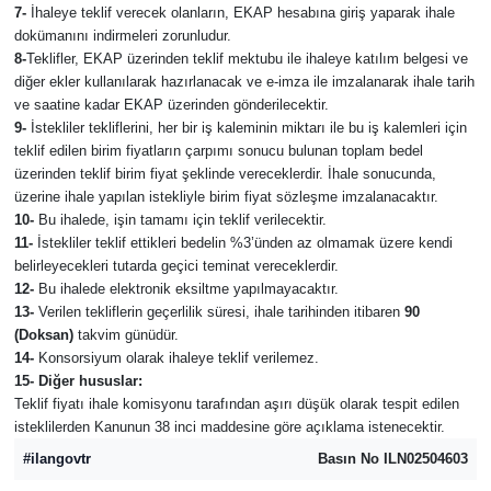
7-
İhaleye teklif verecek olanların, EKAP hesabına giriş yaparak ihale
dokümanını indirmeleri zorunludur.
8-
Teklifler, EKAP üzerinden teklif mektubu ile ihaleye katılım belgesi ve
diğer ekler kullanılarak hazırlanacak ve e-imza ile imzalanarak ihale tarih
ve saatine kadar EKAP üzerinden gönderilecektir.
9-
İstekliler tekliflerini, her bir iş kaleminin miktarı ile bu iş kalemleri için
teklif edilen birim fiyatların çarpımı sonucu bulunan toplam bedel
üzerinden teklif birim fiyat şeklinde vereceklerdir. İhale sonucunda,
üzerine ihale yapılan istekliyle birim fiyat sözleşme imzalanacaktır.
10-
Bu ihalede, işin tamamı için teklif verilecektir.
11-
İstekliler teklif ettikleri bedelin %3’ünden az olmamak üzere kendi
belirleyecekleri tutarda geçici teminat vereceklerdir.
12-
Bu ihalede elektronik eksiltme yapılmayacaktır.
13-
Verilen tekliflerin geçerlilik süresi, ihale tarihinden itibaren
90
(Doksan)
takvim günüdür.
14-
Konsorsiyum olarak ihaleye teklif verilemez.
15- Diğer hususlar:
Teklif fiyatı ihale komisyonu tarafından aşırı düşük olarak tespit edilen
isteklilerden Kanunun 38 inci maddesine göre açıklama istenecektir.
#ilangovtr
Basın No ILN02504603