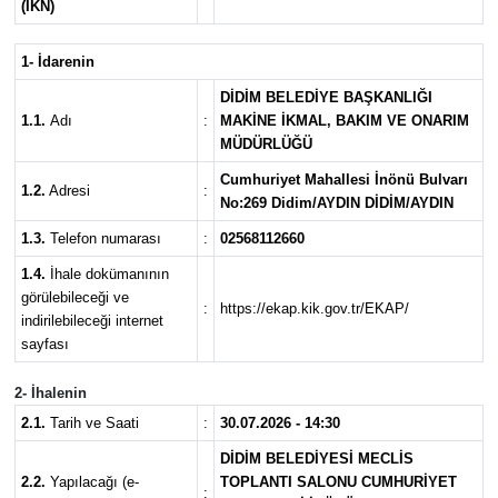
(İKN)
MAGAZİN
1- İdarenin
SAĞLIK
DİDİM BELEDİYE BAŞKANLIĞI
1.1.
Adı
:
MAKİNE İKMAL, BAKIM VE ONARIM
MÜDÜRLÜĞÜ
SİYASET
Cumhuriyet Mahallesi İnönü Bulvarı
1.2.
Adresi
:
No:269 Didim/AYDIN DİDİM/AYDIN
SPOR
1.3.
Telefon numarası
:
02568112660
TARIM
1.4.
İhale dokümanının
görülebileceği ve
:
https://ekap.kik.gov.tr/EKAP/
TURİZM
indirilebileceği internet
sayfası
YAŞAM
2- İhalenin
2.1.
Tarih ve Saati
:
30.07.2026 - 14:30
RESMİ İLANLAR
DİDİM BELEDİYESİ MECLİS
2.2.
Yapılacağı (e-
TOPLANTI SALONU CUMHURİYET
HABER İLAN
: