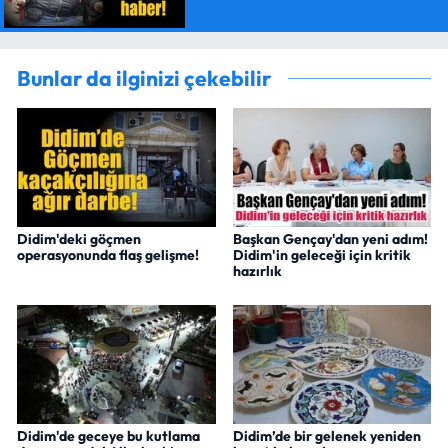
Bunlar da ilginizi çekebilir
Didim'deki göçmen
Başkan Gençay'dan yeni adım!
operasyonunda flaş gelişme!
Didim'in geleceği için kritik
hazırlık
Didim'de geceye bu kutlama
Didim’de bir gelenek yeniden