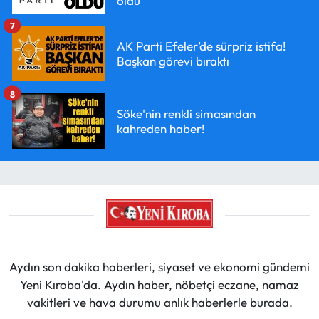
oldu
7
AK Parti Efeler’de sürpriz istifa!
Başkan görevi bıraktı
8
Söke'nin renkli simasından
kahreden haber!
Aydın son dakika haberleri, siyaset ve ekonomi gündemi
Yeni Kıroba'da. Aydın haber, nöbetçi eczane, namaz
vakitleri ve hava durumu anlık haberlerle burada.