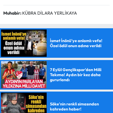
Muhabir:
KÜBRA DİLARA YERLİKAYA
İsmet İnönü'ye anlamlı vefa!
Özel ödül onun adına verildi
7 Eylül Gençlikspor'dan Milli
Takıma! Aydın bir kez daha
gururlandı
Söke'nin renkli simasından
kahreden haber!