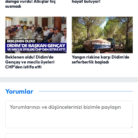
damga vurdu! Alkışlar hiç
hayat buluyor!
susmadı
Beklenen oldu! Didim’de
Yangın riskine karşı Didim'de
Gençay ve meclis üyeleri
seferberlik başladı
CHP’den istifa etti
Yorumlar