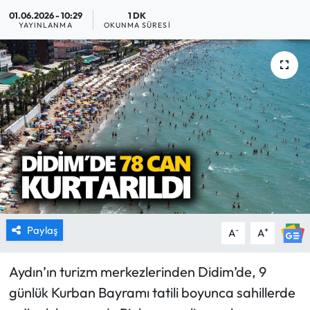
01.06.2026 - 10:29
1 DK
MAGAZİN
YAYINLANMA
OKUNMA SÜRESI
SAĞLIK
SİYASET
SPOR
TARIM
TURİZM
Paylaş
-
+
A
A
YAŞAM
Aydın’ın turizm merkezlerinden Didim’de, 9
RESMİ İLANLAR
günlük Kurban Bayramı tatili boyunca sahillerde
HABER İLAN