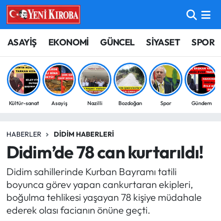
ASAYİŞ
Aydın Nöbetçi Eczaneler
ASAYİŞ
EKONOMİ
GÜNCEL
SİYASET
SPOR
BİLİM-TEKNOLOJİ
Aydın Hava Durumu
ÇEVRE
Aydin Namaz Vakitleri
Kültür-sanat
Asayiş
Nazilli
Bozdoğan
Spor
Gündem
DÜNYA
Aydın Trafik Yoğunluk Haritası
HABERLER
DIDIM HABERLERI
EĞİTİM
Süper Lig Puan Durumu ve Fikstür
Didim’de 78 can kurtarıldı!
EKONOMİ
Tüm Manşetler
Didim sahillerinde Kurban Bayramı tatili
boyunca görev yapan cankurtaran ekipleri,
GÜNCEL
Son Dakika Haberleri
boğulma tehlikesi yaşayan 78 kişiye müdahale
ederek olası facianın önüne geçti.
GÜNDEM
Haber Arşivi