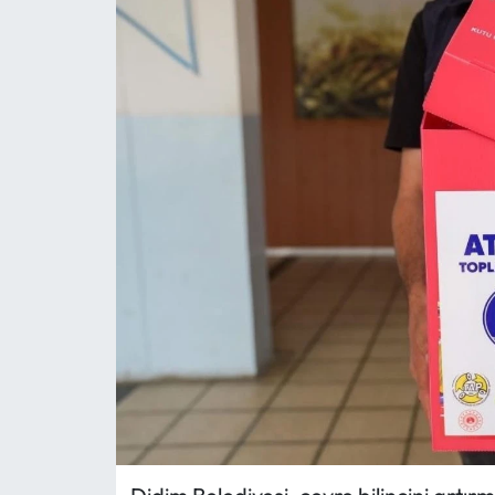
MAGAZİN
SAĞLIK
SİYASET
SPOR
TARIM
TURİZM
YAŞAM
RESMİ İLANLAR
HABER İLAN