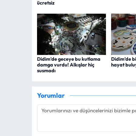
ücretsiz
Didim'de geceye bu kutlama
Didim’de b
damga vurdu! Alkışlar hiç
hayat bulu
susmadı
Yorumlar