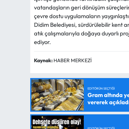
vatandaşların geri dönüşüm süreçlerin
çevre dostu uygulamaların yaygınlaştı
Didim Belediyesi, sürdürülebilir kent 
atık çalışmalarıyla doğaya duyarlı pr
ediyor.
Kaynak:
HABER MERKEZİ
EDITÖRÜN SEÇTIĞI
Gram altında ye
vererek açıklad
EDITÖRÜN SEÇTIĞI