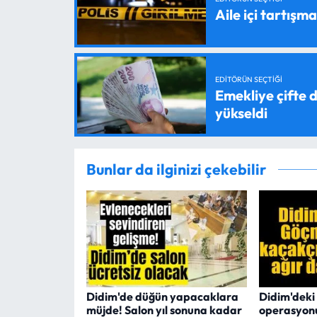
Aile içi tartışma
EDITÖRÜN SEÇTIĞI
Emekliye çifte d
yükseldi
Bunlar da ilginizi çekebilir
Didim'de düğün yapacaklara
Didim'dek
müjde! Salon yıl sonuna kadar
operasyonu