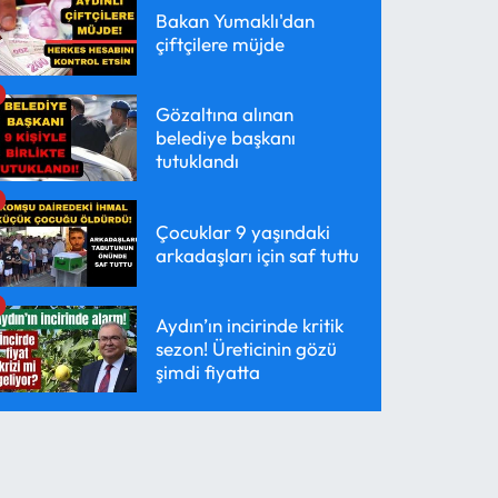
Bakan Yumaklı'dan
çiftçilere müjde
Gözaltına alınan
belediye başkanı
tutuklandı
Çocuklar 9 yaşındaki
arkadaşları için saf tuttu
Aydın’ın incirinde kritik
sezon! Üreticinin gözü
şimdi fiyatta