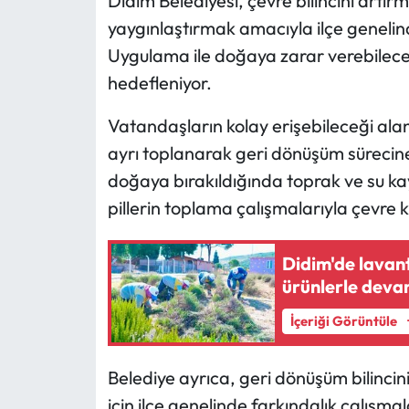
Didim Belediyesi, çevre bilincini artır
yaygınlaştırmak amacıyla ilçe genelinde
Uygulama ile doğaya zarar verebilecek 
hedefleniyor.
Vatandaşların kolay erişebileceği alan
ayrı toplanarak geri dönüşüm sürecine 
doğaya bırakıldığında toprak ve su kay
pillerin toplama çalışmalarıyla çevre kir
Didim'de lavan
ürünlerle dev
İçeriği Görüntüle
Belediye ayrıca, geri dönüşüm bilincin
için ilçe genelinde farkındalık çalışmala