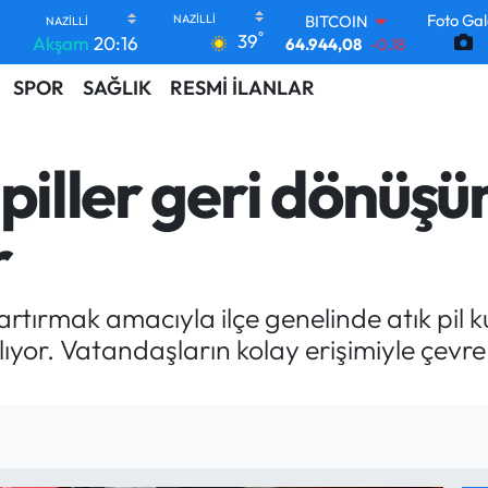
BITCOIN
Foto Gal
64.944,08
-0.18
°
39
Akşam
20:16
DOLAR
47,7436
0.18
SPOR
SAĞLIK
RESMİ İLANLAR
EURO
55,2510
0.32
STERLİN
64,4811
0.38
 piller geri dönüş
GRAM ALTIN
6660.55
0.03
r
BİST100
13.779
-14
artırmak amacıyla ilçe genelinde atık pil kut
ıyor. Vatandaşların kolay erişimiyle çevr