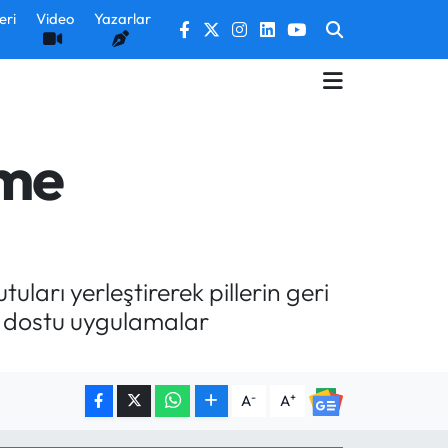
eri
Video
Yazarlar
üme
uları yerleştirerek pillerin geri
e dostu uygulamalar
-
+
A
A