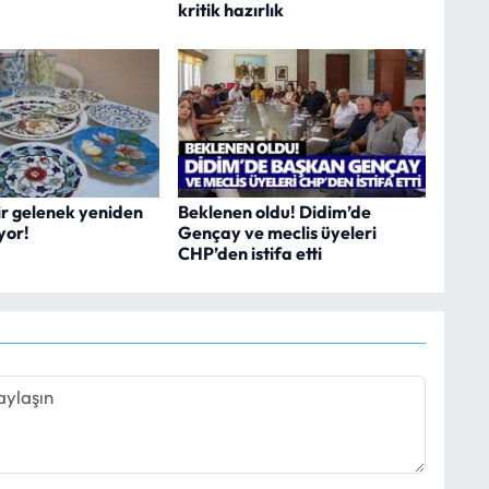
kritik hazırlık
ir gelenek yeniden
Beklenen oldu! Didim’de
yor!
Gençay ve meclis üyeleri
CHP’den istifa etti