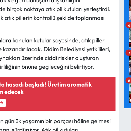
mak ve geri dönüşüm alışkanlığını
 birçok noktaya atık pil kutuları yerleştirdi.
atık pillerin kontrollü şekilde toplanması
6
lara konulan kutular sayesinde, atık piller
kazandırılacak. Didim Belediyesi yetkilileri,
7
nakları üzerinde ciddi riskler oluşturan
liliğinin önüne geçileceğini belirtiyor.
8
ta hasadı başladı! Üretim aromatik
am edecek
in günlük yaşamın bir parçası hâline gelmesi
rını sürdürüyor. Atık pil kutuları,