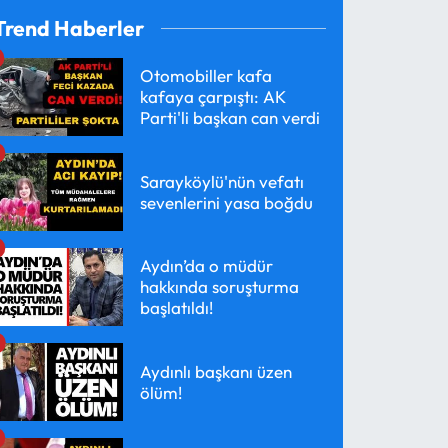
Trend Haberler
Otomobiller kafa
kafaya çarpıştı: AK
Parti'li başkan can verdi
Sarayköylü'nün vefatı
sevenlerini yasa boğdu
Aydın’da o müdür
hakkında soruşturma
başlatıldı!
Aydınlı başkanı üzen
ölüm!