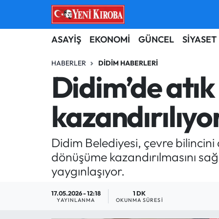
ASAYİŞ
Aydın Nöbetçi Eczaneler
ASAYİŞ
EKONOMİ
GÜNCEL
SİYASET
BİLİM-TEKNOLOJİ
Aydın Hava Durumu
HABERLER
DIDIM HABERLERI
Didim’de atık
ÇEVRE
Aydin Namaz Vakitleri
kazandırılıyo
DÜNYA
Aydın Trafik Yoğunluk Haritası
EĞİTİM
Süper Lig Puan Durumu ve Fikstür
Didim Belediyesi, çevre bilincini 
dönüşüme kazandırılmasını sağl
EKONOMİ
Tüm Manşetler
yaygınlaşıyor.
GÜNCEL
Son Dakika Haberleri
17.05.2026 - 12:18
1 DK
YAYINLANMA
OKUNMA SÜRESI
GÜNDEM
Haber Arşivi