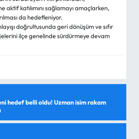
e aktif katılımını sağlamayı amaçlarken,
rılması da hedefleniyor.
anlayışı doğrultusunda geri dönüşüm ve sıfır
ojelerini ilçe genelinde sürdürmeye devam
ni hedef belli oldu! Uzman isim rakam
ı