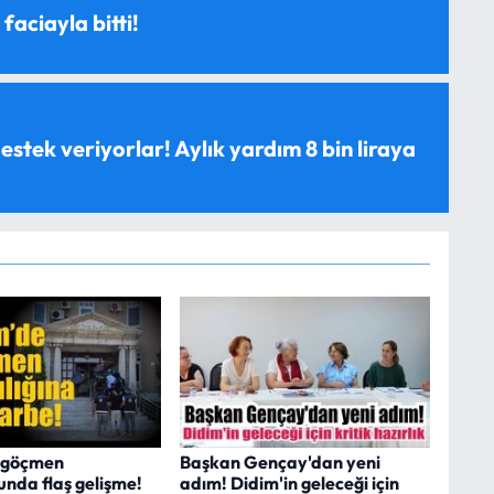
 faciayla bitti!
estek veriyorlar! Aylık yardım 8 bin liraya
i göçmen
Başkan Gençay'dan yeni
nda flaş gelişme!
adım! Didim'in geleceği için