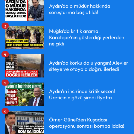
Aydın’da o müdür hakkında
soruşturma başlatıldı!
3
Muğla’da kritik arama!
Karatepe’nin gösterdiği yerlerden
ne çıktı
4
Aydın’da korku dolu yangın! Alevler
siteye ve otoyola doğru ilerledi
5
Aydın’ın incirinde kritik sezon!
Üreticinin gözü şimdi fiyatta
6
Ömer Günel’den Kuşadası
operasyonu sonrası bomba iddia!