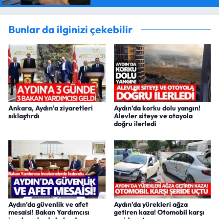
Bunlar da ilginizi çekebilir
Ankara, Aydın'a ziyaretleri
Aydın’da korku dolu yangın!
sıklaştırdı
Alevler siteye ve otoyola
doğru ilerledi
Aydın’da güvenlik ve afet
Aydın’da yürekleri ağza
mesaisi! Bakan Yardımcısı
getiren kaza! Otomobil karşı