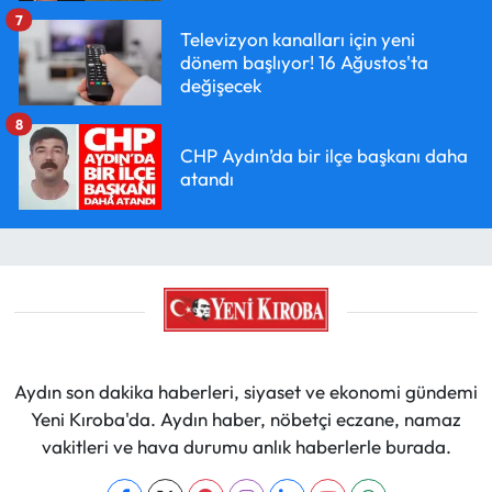
7
Televizyon kanalları için yeni
dönem başlıyor! 16 Ağustos'ta
değişecek
8
CHP Aydın’da bir ilçe başkanı daha
atandı
Aydın son dakika haberleri, siyaset ve ekonomi gündemi
Yeni Kıroba'da. Aydın haber, nöbetçi eczane, namaz
vakitleri ve hava durumu anlık haberlerle burada.