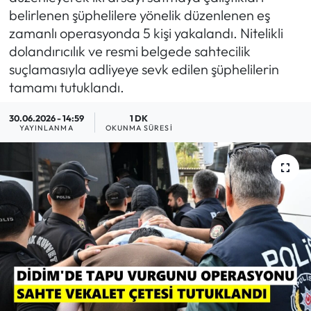
belirlenen şüphelilere yönelik düzenlenen eş
MAGAZİN
zamanlı operasyonda 5 kişi yakalandı. Nitelikli
dolandırıcılık ve resmi belgede sahtecilik
SAĞLIK
suçlamasıyla adliyeye sevk edilen şüphelilerin
tamamı tutuklandı.
SİYASET
30.06.2026 - 14:59
1 DK
YAYINLANMA
OKUNMA SÜRESI
SPOR
TARIM
TURİZM
YAŞAM
RESMİ İLANLAR
HABER İLAN