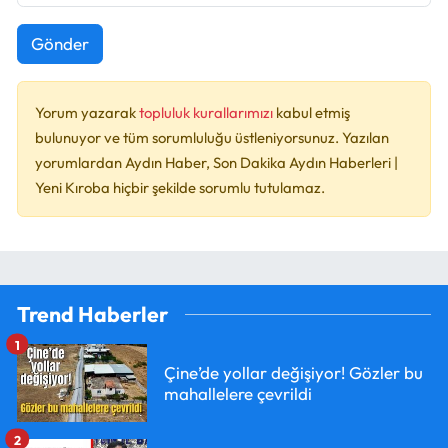
Gönder
Yorum yazarak
topluluk kurallarımızı
kabul etmiş
bulunuyor ve tüm sorumluluğu üstleniyorsunuz. Yazılan
yorumlardan Aydın Haber, Son Dakika Aydın Haberleri |
Yeni Kıroba hiçbir şekilde sorumlu tutulamaz.
Trend Haberler
1
Çine’de yollar değişiyor! Gözler bu
mahallelere çevrildi
2