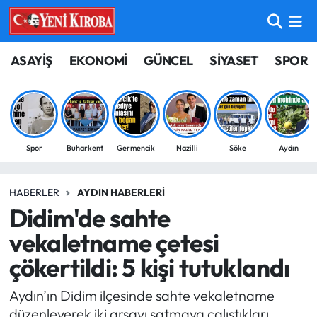
ASAYİŞ
Aydın Nöbetçi Eczaneler
ASAYİŞ
EKONOMİ
GÜNCEL
SİYASET
SPOR
BİLİM-TEKNOLOJİ
Aydın Hava Durumu
ÇEVRE
Aydin Namaz Vakitleri
Spor
Buharkent
Germencik
Nazilli
Söke
Aydın
DÜNYA
Aydın Trafik Yoğunluk Haritası
HABERLER
AYDIN HABERLERI
EĞİTİM
Süper Lig Puan Durumu ve Fikstür
Didim'de sahte
EKONOMİ
Tüm Manşetler
vekaletname çetesi
çökertildi: 5 kişi tutuklandı
GÜNCEL
Son Dakika Haberleri
Aydın’ın Didim ilçesinde sahte vekaletname
GÜNDEM
Haber Arşivi
düzenleyerek iki arsayı satmaya çalıştıkları