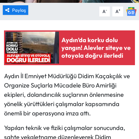
Paylaş
-
+
A
A
Aydın’da korku dolu
yangın! Alevler siteye ve
otoyola doğru ilerledi
Aydın İl Emniyet Müdürlüğü Didim Kaçakçılık ve
Organize Suçlarla Mücadele Büro Amirliği
ekipleri, dolandırıcılık suçlarının önlenmesine
yönelik yürüttükleri çalışmalar kapsamında
önemli bir operasyona imza attı.
Yapılan teknik ve fiziki çalışmalar sonucunda,
sahte vekaletname düzenleyerek Didim