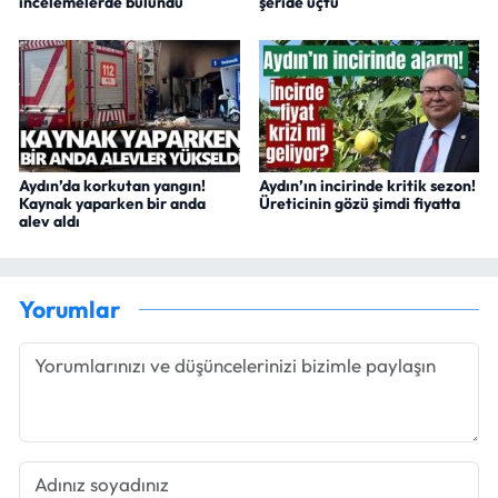
incelemelerde bulundu
şeride uçtu
Aydın’da korkutan yangın!
Aydın’ın incirinde kritik sezon!
Kaynak yaparken bir anda
Üreticinin gözü şimdi fiyatta
alev aldı
Yorumlar