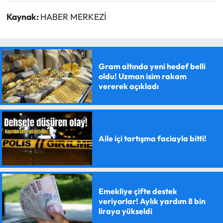
Kaynak:
HABER MERKEZİ
Gram altında yeni hedef belli
oldu! Uzman isim rakam
vererek açıkladı
Aile içi tartışma faciayla bitti!
Emekliye çifte destek
veriyorlar! Aylık yardım 8 bin
liraya yükseldi