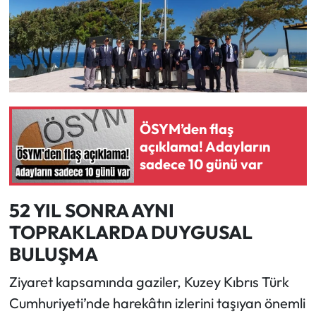
ÖSYM’den flaş
açıklama! Adayların
sadece 10 günü var
52 YIL SONRA AYNI
TOPRAKLARDA DUYGUSAL
BULUŞMA
Ziyaret kapsamında gaziler, Kuzey Kıbrıs Türk
Cumhuriyeti’nde harekâtın izlerini taşıyan önemli