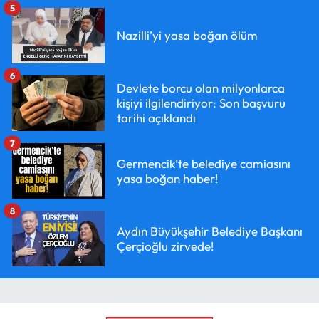
5
Nazilli’yi yasa boğan ölüm
6
Devlete borcu olan milyonlarca
kişiyi ilgilendiriyor: Son başvuru
tarihi açıklandı
7
Germencik’te belediye camiasını
yasa boğan haber!
8
Aydın Büyükşehir Belediye Başkanı
Çerçioğlu zirvede!