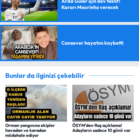
Arda Güler için dev teklif!
Kararı Mourinho verecek
Cansever hayatını kaybetti
Bunlar da ilginizi çekebilir
Orman yangınına ekipler
ÖSYM’den flaş açıklama!
havadan ve karadan
Adayların sadece 10 günü var
müdahale ediyor