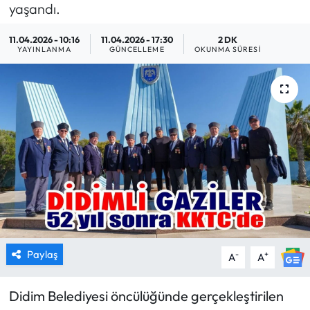
yaşandı.
MAGAZİN
11.04.2026 - 10:16
11.04.2026 - 17:30
2 DK
YAYINLANMA
GÜNCELLEME
OKUNMA SÜRESI
SAĞLIK
SİYASET
SPOR
TARIM
TURİZM
YAŞAM
Paylaş
-
+
A
A
RESMİ İLANLAR
Didim Belediyesi öncülüğünde gerçekleştirilen
HABER İLAN