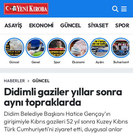
ASAYİŞ
Aydın Nöbetçi Eczaneler
ASAYİŞ
EKONOMİ
GÜNCEL
SİYASET
SPOR
BİLİM-TEKNOLOJİ
Aydın Hava Durumu
ÇEVRE
Aydin Namaz Vakitleri
Güncel
Genel
Spor
Ekonomi
Aydın
Buharkent
DÜNYA
Aydın Trafik Yoğunluk Haritası
HABERLER
GÜNCEL
EĞİTİM
Süper Lig Puan Durumu ve Fikstür
Didimli gaziler yıllar sonra
EKONOMİ
Tüm Manşetler
aynı topraklarda
Didim Belediye Başkanı Hatice Gençay’ın
GÜNCEL
Son Dakika Haberleri
girişimiyle Kıbrıs gazileri 52 yıl sonra Kuzey Kıbrıs
Türk Cumhuriyeti’ni ziyaret etti, duygusal anlar
GÜNDEM
Haber Arşivi