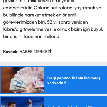
gazilerimiz, milletimizin en kıymetli
emanetleridir. Onların hatıralarını yaşatmak ve
bu bilinçle hareket etmek en önemli
görevlerimizden biri. 52 yıl sonra yeniden
Kıbrıs’a gitmelerine vesile olmak bizim için büyük
bir onur” ifadelerini kullandı.
Kaynak:
HABER MERKEZİ
Bu işi yapana 110 bin lira maaş
veriyorlar!