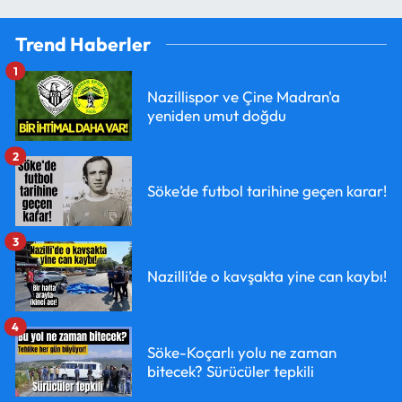
Trend Haberler
1
Nazillispor ve Çine Madran'a
yeniden umut doğdu
2
Söke’de futbol tarihine geçen karar!
3
Nazilli’de o kavşakta yine can kaybı!
4
Söke-Koçarlı yolu ne zaman
bitecek? Sürücüler tepkili