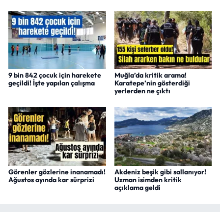
9 bin 842 çocuk için harekete
Muğla’da kritik arama!
geçildi! İşte yapılan çalışma
Karatepe’nin gösterdiği
yerlerden ne çıktı
Görenler gözlerine inanamadı!
Akdeniz beşik gibi sallanıyor!
Ağustos ayında kar sürprizi
Uzman isimden kritik
açıklama geldi