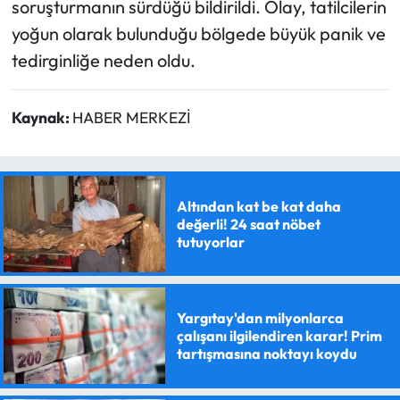
soruşturmanın sürdüğü bildirildi. Olay, tatilcilerin
yoğun olarak bulunduğu bölgede büyük panik ve
tedirginliğe neden oldu.
Kaynak:
HABER MERKEZİ
Altından kat be kat daha
değerli! 24 saat nöbet
tutuyorlar
Yargıtay'dan milyonlarca
çalışanı ilgilendiren karar! Prim
tartışmasına noktayı koydu