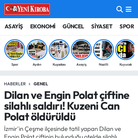
ASAYİŞ
Aydın Nöbetçi Eczaneler
ASAYİŞ
EKONOMİ
GÜNCEL
SİYASET
SPOR
BİLİM-TEKNOLOJİ
Aydın Hava Durumu
ÇEVRE
Aydin Namaz Vakitleri
Spor
Aydın
Kuşadası
Asayiş
Nazilli
Kuyucak
DÜNYA
Aydın Trafik Yoğunluk Haritası
HABERLER
GENEL
EĞİTİM
Süper Lig Puan Durumu ve Fikstür
Dilan ve Engin Polat çiftine
EKONOMİ
Tüm Manşetler
silahlı saldırı! Kuzeni Can
Polat öldürüldü
GÜNCEL
Son Dakika Haberleri
İzmir'in Çeşme ilçesinde tatil yapan Dilan ve
GÜNDEM
Haber Arşivi
Engin Polat çiftinin bulunduğu otelde silahlı