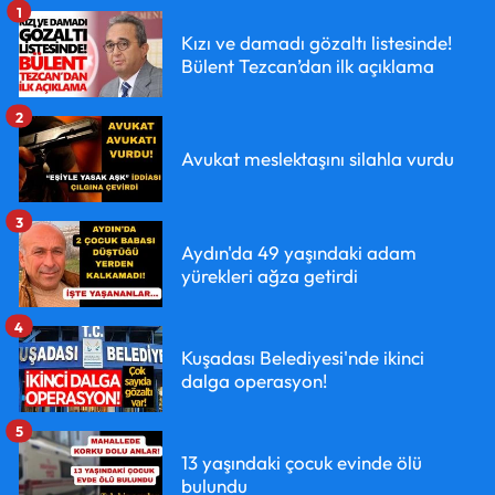
1
Kızı ve damadı gözaltı listesinde!
Bülent Tezcan’dan ilk açıklama
2
Avukat meslektaşını silahla vurdu
3
Aydın'da 49 yaşındaki adam
yürekleri ağza getirdi
4
Kuşadası Belediyesi'nde ikinci
dalga operasyon!
5
13 yaşındaki çocuk evinde ölü
bulundu