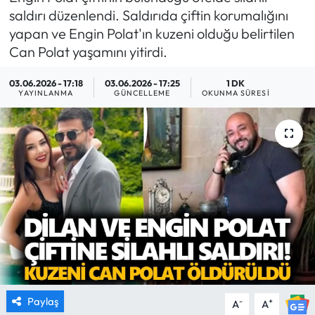
saldırı düzenlendi. Saldırıda çiftin korumalığını
MAGAZİN
yapan ve Engin Polat'ın kuzeni olduğu belirtilen
Can Polat yaşamını yitirdi.
SAĞLIK
03.06.2026 - 17:18
03.06.2026 - 17:25
1 DK
YAYINLANMA
GÜNCELLEME
OKUNMA SÜRESI
SİYASET
SPOR
TARIM
TURİZM
YAŞAM
RESMİ İLANLAR
Paylaş
-
+
A
A
HABER İLAN