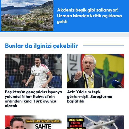
Akdeniz beşik gibi sallanıyor!
Uzman isimden kritik açıklama
geldi
Bunlar da ilginizi çekebilir
Beşiktaş'ın genç yıldızı İspanya
Aziz Yıldırım tepki
yolunda! Nihat Kahveci'nin
göstermişti! Soruşturma
ardından ikinci Türk oyuncu
başlatıldı
olacak