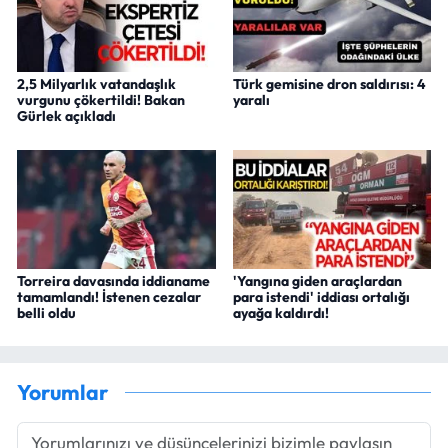
2,5 Milyarlık vatandaşlık
Türk gemisine dron saldırısı: 4
vurgunu çökertildi! Bakan
yaralı
Gürlek açıkladı
Torreira davasında iddianame
'Yangına giden araçlardan
tamamlandı! İstenen cezalar
para istendi' iddiası ortalığı
belli oldu
ayağa kaldırdı!
Yorumlar