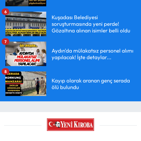
6
Kuşadası Belediyesi
soruşturmasında yeni perde!
Gözaltına alınan isimler belli oldu
7
Aydın'da mülakatsız personel alımı
yapılacak! İşte detaylar...
8
Kayıp olarak aranan genç serada
ölü bulundu