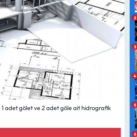
2
3
4
5
1 adet gölet ve 2 adet göle ait hidrografik
6