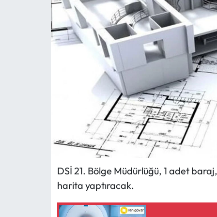
MAGAZİN
SAĞLIK
SİYASET
SPOR
TARIM
TURİZM
YAŞAM
DSİ 21. Bölge Müdürlüğü, 1 adet baraj, 
harita yaptıracak.
RESMİ İLANLAR
HABER İLAN