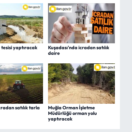
 tesisi yaptıracak
Kuşadası'nda icradan satılık
daire
radan satılık tarla
Muğla Orman İşletme
Müdürlüğü orman yolu
yaptıracak