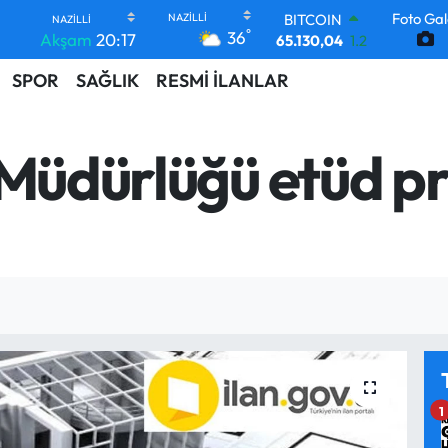
BITCOIN
Foto Gal
65.130,04
1.2
°
36
Akşam
20:17
DOLAR
47,7106
0.17
SPOR
SAĞLIK
RESMİ İLANLAR
EURO
55,1652
0.27
STERLİN
 Müdürlüğü etüd pr
64,4046
0.35
GRAM ALTIN
6618.49
2.12
BİST100
13.773
-19
1