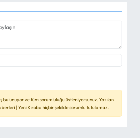
ş bulunuyor ve tüm sorumluluğu üstleniyorsunuz. Yazılan
rleri | Yeni Kıroba hiçbir şekilde sorumlu tutulamaz.