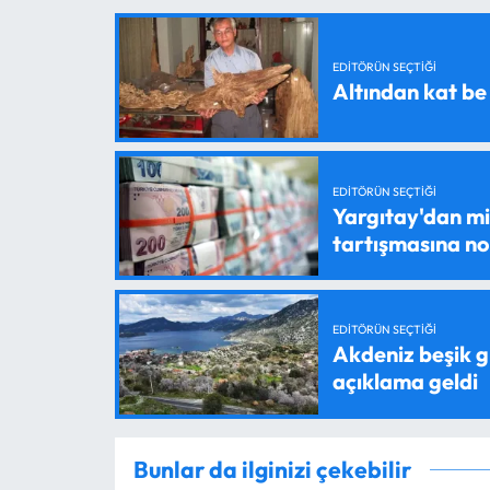
EDITÖRÜN SEÇTIĞI
Altından kat be
EDITÖRÜN SEÇTIĞI
Yargıtay'dan mil
tartışmasına n
EDITÖRÜN SEÇTIĞI
Akdeniz beşik g
açıklama geldi
Bunlar da ilginizi çekebilir