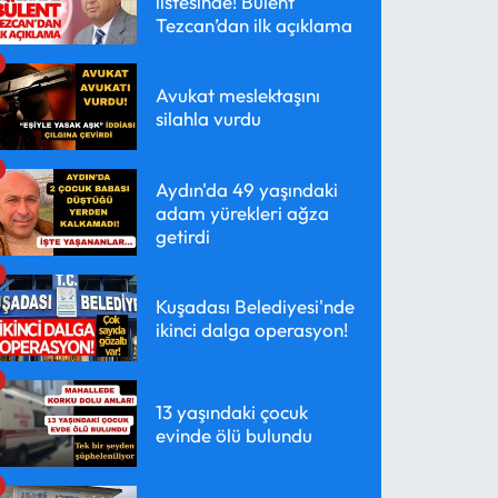
listesinde! Bülent
Tezcan’dan ilk açıklama
Avukat meslektaşını
silahla vurdu
Aydın'da 49 yaşındaki
adam yürekleri ağza
getirdi
Kuşadası Belediyesi'nde
ikinci dalga operasyon!
13 yaşındaki çocuk
evinde ölü bulundu