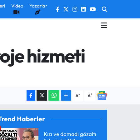
eri
Video
Yazarlar
oje hizmeti
-
+
A
A
Trend Haberler
Kızı ve damadı gözaltı