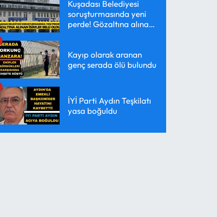
Kuşadası Belediyesi
soruşturmasında yeni
perde! Gözaltına alınan
isimler belli oldu
Kayıp olarak aranan
genç serada ölü bulundu
İYİ Parti Aydın Teşkilatı
yasa boğuldu