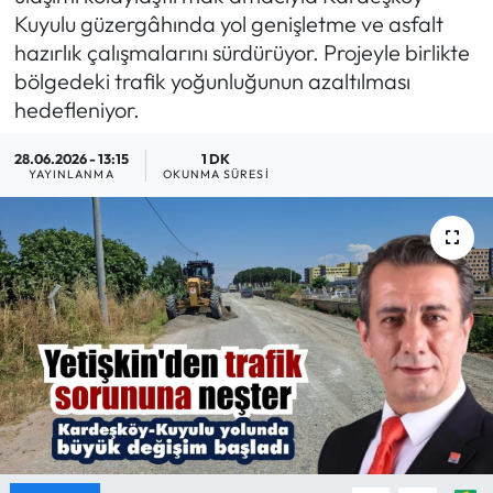
Kuyulu güzergâhında yol genişletme ve asfalt
MAGAZİN
hazırlık çalışmalarını sürdürüyor. Projeyle birlikte
bölgedeki trafik yoğunluğunun azaltılması
SAĞLIK
hedefleniyor.
SİYASET
28.06.2026 - 13:15
1 DK
YAYINLANMA
OKUNMA SÜRESI
SPOR
TARIM
TURİZM
YAŞAM
RESMİ İLANLAR
HABER İLAN