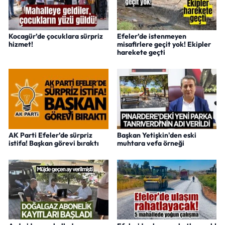
Kocagür’de çocuklara sürpriz
Efeler’de istenmeyen
hizmet!
misafirlere geçit yok! Ekipler
harekete geçti
AK Parti Efeler’de sürpriz
Başkan Yetişkin'den eski
istifa! Başkan görevi bıraktı
muhtara vefa örneği