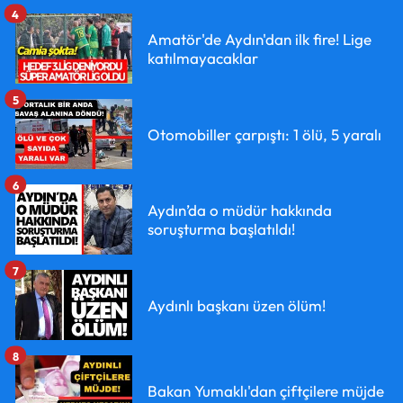
4
Amatör'de Aydın'dan ilk fire! Lige
katılmayacaklar
5
Otomobiller çarpıştı: 1 ölü, 5 yaralı
6
Aydın’da o müdür hakkında
soruşturma başlatıldı!
7
Aydınlı başkanı üzen ölüm!
8
Bakan Yumaklı'dan çiftçilere müjde