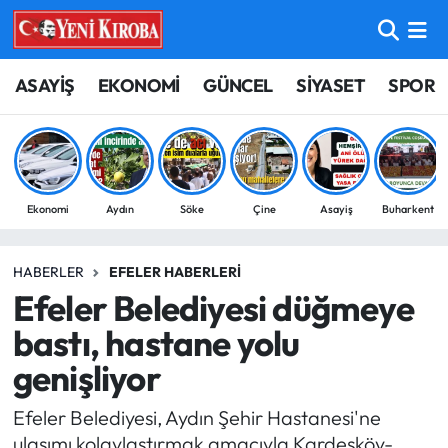
ASAYİŞ
Aydın Nöbetçi Eczaneler
ASAYİŞ
EKONOMİ
GÜNCEL
SİYASET
SPOR
BİLİM-TEKNOLOJİ
Aydın Hava Durumu
ÇEVRE
Aydin Namaz Vakitleri
Ekonomi
Aydın
Söke
Çine
Asayiş
Buharkent
DÜNYA
Aydın Trafik Yoğunluk Haritası
HABERLER
EFELER HABERLERI
EĞİTİM
Süper Lig Puan Durumu ve Fikstür
Efeler Belediyesi düğmeye
EKONOMİ
Tüm Manşetler
bastı, hastane yolu
genişliyor
GÜNCEL
Son Dakika Haberleri
Efeler Belediyesi, Aydın Şehir Hastanesi'ne
GÜNDEM
Haber Arşivi
ulaşımı kolaylaştırmak amacıyla Kardeşköy-