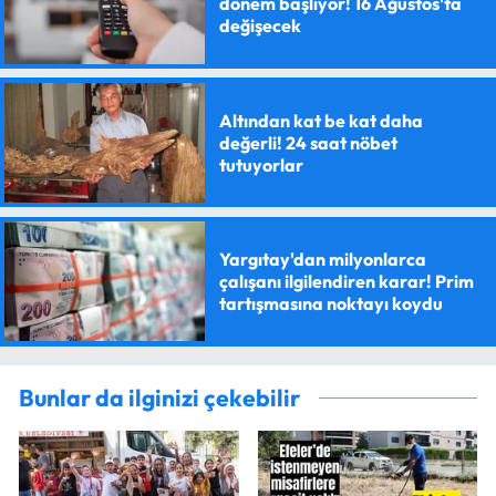
dönem başlıyor! 16 Ağustos'ta
değişecek
Altından kat be kat daha
değerli! 24 saat nöbet
tutuyorlar
Yargıtay'dan milyonlarca
çalışanı ilgilendiren karar! Prim
tartışmasına noktayı koydu
Bunlar da ilginizi çekebilir