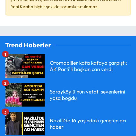
Yeni Kıroba hiçbir şekilde sorumlu tutulamaz.
Trend Haberler
1
Otomobiller kafa kafaya çarpıştı:
AK Parti'li başkan can verdi
2
Sarayköylü'nün vefatı sevenlerini
yasa boğdu
3
Nazilli’de 16 yaşındaki gençten acı
haber