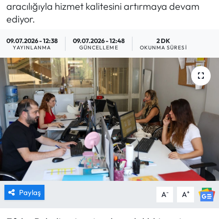
aracılığıyla hizmet kalitesini artırmaya devam
MAGAZİN
ediyor.
09.07.2026 - 12:38
09.07.2026 - 12:48
2 DK
SAĞLIK
YAYINLANMA
GÜNCELLEME
OKUNMA SÜRESI
SİYASET
SPOR
TARIM
TURİZM
YAŞAM
RESMİ İLANLAR
Paylaş
-
+
A
A
HABER İLAN