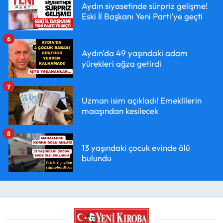
Aydın siyasetinde sürpriz gelişme!
Eski İl Başkanı Yeni Parti’ye geçti
6
Aydın'da 49 yaşındaki adam
yürekleri ağza getirdi
7
Uzman isim açıkladı! Emeklilerin
maaşından kesilecek
8
13 yaşındaki çocuk evinde ölü
bulundu