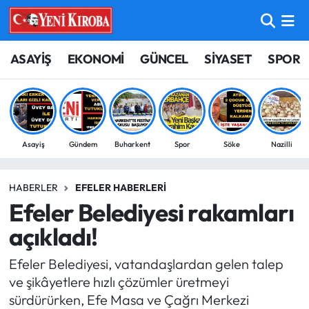
ASAYİŞ
Aydın Nöbetçi Eczaneler
ASAYİŞ
EKONOMİ
GÜNCEL
SİYASET
SPOR
BİLİM-TEKNOLOJİ
Aydın Hava Durumu
ÇEVRE
Aydin Namaz Vakitleri
Asayiş
Gündem
Buharkent
Spor
Söke
Nazilli
DÜNYA
Aydın Trafik Yoğunluk Haritası
HABERLER
EFELER HABERLERI
EĞİTİM
Süper Lig Puan Durumu ve Fikstür
Efeler Belediyesi rakamları
EKONOMİ
Tüm Manşetler
açıkladı!
Efeler Belediyesi, vatandaşlardan gelen talep
GÜNCEL
Son Dakika Haberleri
ve şikâyetlere hızlı çözümler üretmeyi
sürdürürken, Efe Masa ve Çağrı Merkezi
GÜNDEM
Haber Arşivi