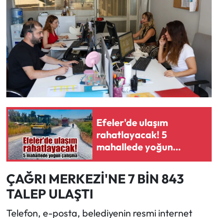
Efeler'de ulaşım
rahatlayacak! 5
mahallede yoğun
çalışma
ÇAĞRI MERKEZİ'NE 7 BİN 843
TALEP ULAŞTI
Telefon, e-posta, belediyenin resmi internet