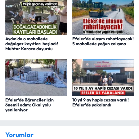
Aydın'da o mahallede
Efeler'de ulaşım rahatlayacak!
doğalgaz kayıtları başladı!
5 mahallede yoğun çalışma
Muhtar Karaca duyurdu
Efeler’de öğrenciler için
10 yıl 9 ay hapis cezası vardı!
önemli adım: Okul yolu
Efeler'de yakalandı
yenileniyor
Yorumlar