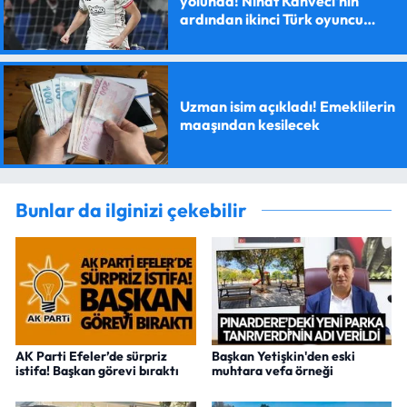
yolunda! Nihat Kahveci'nin
ardından ikinci Türk oyuncu
olacak
Uzman isim açıkladı! Emeklilerin
maaşından kesilecek
Bunlar da ilginizi çekebilir
AK Parti Efeler’de sürpriz
Başkan Yetişkin'den eski
istifa! Başkan görevi bıraktı
muhtara vefa örneği