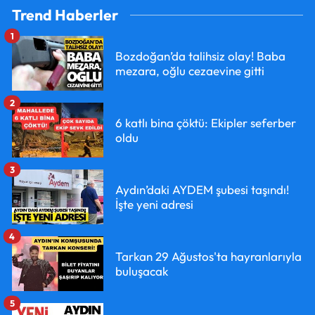
Trend Haberler
1
Bozdoğan’da talihsiz olay! Baba
mezara, oğlu cezaevine gitti
2
6 katlı bina çöktü: Ekipler seferber
oldu
3
Aydın’daki AYDEM şubesi taşındı!
İşte yeni adresi
4
Tarkan 29 Ağustos'ta hayranlarıyla
buluşacak
5