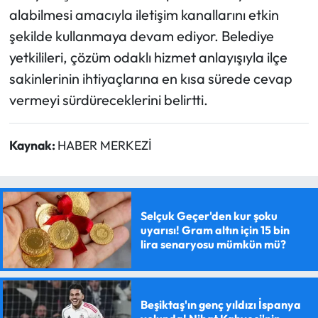
alabilmesi amacıyla iletişim kanallarını etkin
şekilde kullanmaya devam ediyor. Belediye
yetkilileri, çözüm odaklı hizmet anlayışıyla ilçe
sakinlerinin ihtiyaçlarına en kısa sürede cevap
vermeyi sürdüreceklerini belirtti.
Kaynak:
HABER MERKEZİ
Selçuk Geçer'den kur şoku
uyarısı! Gram altın için 15 bin
lira senaryosu mümkün mü?
Beşiktaş'ın genç yıldızı İspanya