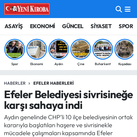
ASAYİŞ
Aydın Nöbetçi Eczaneler
ASAYİŞ
EKONOMİ
GÜNCEL
SİYASET
SPOR
BİLİM-TEKNOLOJİ
Aydın Hava Durumu
ÇEVRE
Aydin Namaz Vakitleri
Spor
Ekonomi
Aydın
Çine
Buharkent
Kuşadası
DÜNYA
Aydın Trafik Yoğunluk Haritası
HABERLER
EFELER HABERLERI
EĞİTİM
Süper Lig Puan Durumu ve Fikstür
Efeler Belediyesi sivrisineğe
EKONOMİ
Tüm Manşetler
karşı sahaya indi
Aydın genelinde CHP’li 10 ilçe belediyesinin ortak
GÜNCEL
Son Dakika Haberleri
kararıyla başlatılan haşere ve sivrisinekle
mücadele çalışmaları kapsamında Efeler
GÜNDEM
Haber Arşivi