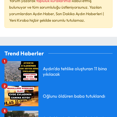
Yorum yazarak
topluluk kurallarımızı
kabul etmiş
bulunuyor ve tüm sorumluluğu üstleniyorsunuz. Yazılan
yorumlardan Aydın Haber, Son Dakika Aydın Haberleri |
Yeni Kıroba hiçbir şekilde sorumlu tutulamaz.
Trend Haberler
1
Aydın'da tehlike oluşturan 11 bina
yıkılacak
2
Oğlunu öldüren baba tutuklandı
3