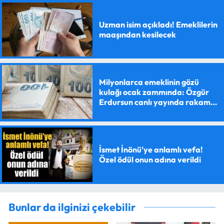
Uzman isim açıkladı! Emeklilerin
maaşından kesilecek
Milyonlarca emeklinin gözü
kulağı ocak zammında: Özgür
Erdursun canlı yayında rakam
verdi
İsmet İnönü'ye anlamlı vefa!
Özel ödül onun adına verildi
Bunlar da ilginizi çekebilir