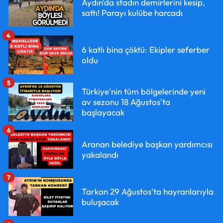
Aydın'da stadın demirlerini kesip,
sattı! Parayı kulübe harcadı
4
6 katlı bina çöktü: Ekipler seferber
oldu
5
Türkiye'nin tüm bölgelerinde yeni
av sezonu 18 Ağustos'ta
başlayacak
6
Aranan belediye başkan yardımcısı
yakalandı
7
Tarkan 29 Ağustos'ta hayranlarıyla
buluşacak