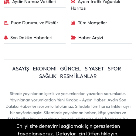
Aydin Namaz Vakitleri
Aydın Trafik Yoğunluk
Haritası
Puan Durumu ve Fikstür
Tüm Manşetler
Son Dakika Haberleri
Haber Arşivi
ASAYİŞ
EKONOMİ
GÜNCEL
SİYASET
SPOR
SAĞLIK
RESMİ İLANLAR
Sitede yayınlanan içerik ve yorumlardan yazarları sorumludur.
Yayınlanan yorumlardan Yeni Kıroba - Aydın Haber, Aydın Son
Dakika Haberleri sorumlu tutulamaz. Sitedeki tüm harici linkler ayrı
bir sayfada açılır. Sitemizde yayınlanan haber, köşe yazıları ve
fotoğraflar izin alınmaksızın kaynak gösterilse dahi, herhangi bir
En iyi site deneyimi sağlamak için çerezlerden
ortamda kullanılamaz ve yayınlanamaz
faydalanıyoruz. Detaylar için lütfen tıklayın.