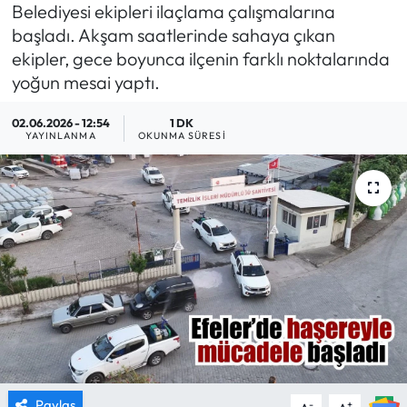
Belediyesi ekipleri ilaçlama çalışmalarına
MAGAZİN
başladı. Akşam saatlerinde sahaya çıkan
ekipler, gece boyunca ilçenin farklı noktalarında
SAĞLIK
yoğun mesai yaptı.
02.06.2026 - 12:54
1 DK
SİYASET
YAYINLANMA
OKUNMA SÜRESI
SPOR
TARIM
TURİZM
YAŞAM
RESMİ İLANLAR
HABER İLAN
Paylaş
-
+