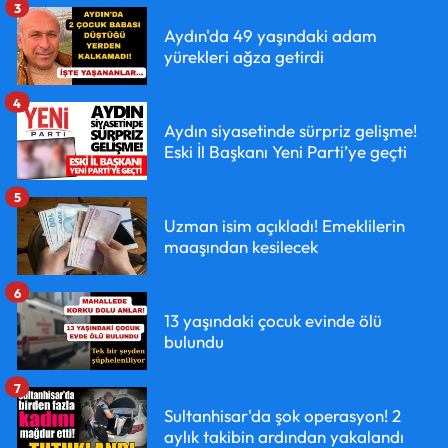
3
Aydın'da 49 yaşındaki adam
yürekleri ağza getirdi
4
Aydın siyasetinde sürpriz gelişme!
Eski İl Başkanı Yeni Parti’ye geçti
5
Uzman isim açıkladı! Emeklilerin
maaşından kesilecek
6
13 yaşındaki çocuk evinde ölü
bulundu
7
Sultanhisar'da şok operasyon! 2
aylık takibin ardından yakalandı