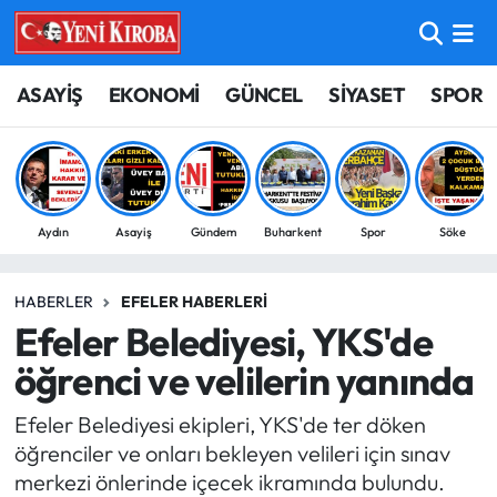
ASAYİŞ
Aydın Nöbetçi Eczaneler
ASAYİŞ
EKONOMİ
GÜNCEL
SİYASET
SPOR
BİLİM-TEKNOLOJİ
Aydın Hava Durumu
ÇEVRE
Aydin Namaz Vakitleri
Aydın
Asayiş
Gündem
Buharkent
Spor
Söke
DÜNYA
Aydın Trafik Yoğunluk Haritası
HABERLER
EFELER HABERLERI
EĞİTİM
Süper Lig Puan Durumu ve Fikstür
Efeler Belediyesi, YKS'de
EKONOMİ
Tüm Manşetler
öğrenci ve velilerin yanında
Efeler Belediyesi ekipleri, YKS'de ter döken
GÜNCEL
Son Dakika Haberleri
öğrenciler ve onları bekleyen velileri için sınav
merkezi önlerinde içecek ikramında bulundu.
GÜNDEM
Haber Arşivi