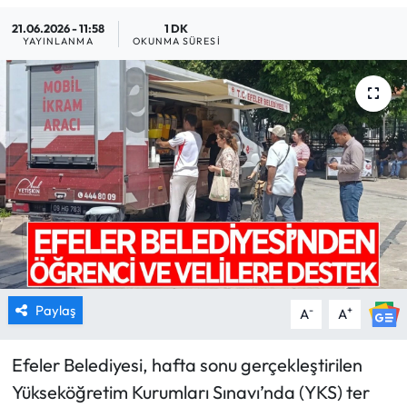
21.06.2026 - 11:58
1 DK
MAGAZİN
YAYINLANMA
OKUNMA SÜRESI
SAĞLIK
SİYASET
SPOR
TARIM
TURİZM
YAŞAM
Paylaş
-
+
A
A
RESMİ İLANLAR
Efeler Belediyesi, hafta sonu gerçekleştirilen
Yükseköğretim Kurumları Sınavı’nda (YKS) ter
HABER İLAN