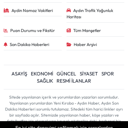
Aydin Namaz Vakitleri
Aydın Trafik Yoğunluk
Haritası
Puan Durumu ve Fikstür
Tüm Manşetler
Son Dakika Haberleri
Haber Arşivi
ASAYİŞ
EKONOMİ
GÜNCEL
SİYASET
SPOR
SAĞLIK
RESMİ İLANLAR
Sitede yayınlanan içerik ve yorumlardan yazarları sorumludur.
Yayınlanan yorumlardan Yeni Kıroba - Aydın Haber, Aydın Son
Dakika Haberleri sorumlu tutulamaz. Sitedeki tüm harici linkler ayrı
bir sayfada açılır. Sitemizde yayınlanan haber, köşe yazıları ve
fotoğraflar izin alınmaksızın kaynak gösterilse dahi, herhangi bir
En iyi site deneyimi sağlamak için çerezlerden
ortamda kullanılamaz ve yayınlanamaz