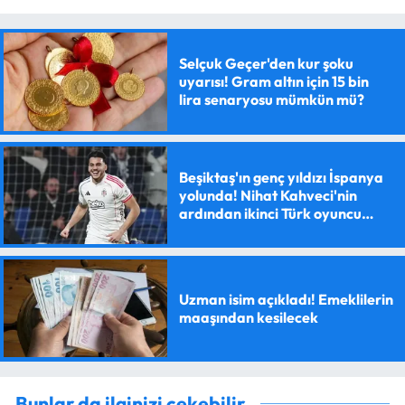
Selçuk Geçer'den kur şoku
uyarısı! Gram altın için 15 bin
lira senaryosu mümkün mü?
Beşiktaş'ın genç yıldızı İspanya
yolunda! Nihat Kahveci'nin
ardından ikinci Türk oyuncu
olacak
Uzman isim açıkladı! Emeklilerin
maaşından kesilecek
Bunlar da ilginizi çekebilir