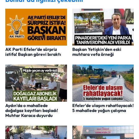
AK Parti Efeler’de sürpriz
Başkan Yetişkin'den eski
istifa! Başkan görevi bıraktı
muhtara vefa örneği
Aydın'da o mahallede
Efeler'de ulaşım rahatlayacak!
doğalgaz kayıtları başladı!
5 mahallede yoğun çalışma
Muhtar Karaca duyurdu