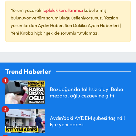
Yorum yazarak
topluluk kurallarımızı
kabul etmiş
bulunuyor ve tüm sorumluluğu üstleniyorsunuz. Yazılan
yorumlardan Aydın Haber, Son Dakika Aydın Haberleri |
Yeni Kıroba hiçbir şekilde sorumlu tutulamaz.
Trend Haberler
1
Bozdoğan’da talihsiz olay! Baba
mezara, oğlu cezaevine gitti
2
Aydın’daki AYDEM şubesi taşındı!
İşte yeni adresi