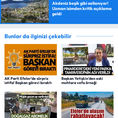
Akdeniz beşik gibi sallanıyor!
Uzman isimden kritik açıklama
geldi
Bunlar da ilginizi çekebilir
AK Parti Efeler’de sürpriz
Başkan Yetişkin'den eski
istifa! Başkan görevi bıraktı
muhtara vefa örneği