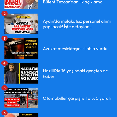
Bülent Tezcan’dan ilk açıklama
2
Aydın'da mülakatsız personel alımı
yapılacak! İşte detaylar...
3
Avukat meslektaşını silahla vurdu
4
Nazilli’de 16 yaşındaki gençten acı
haber
5
Otomobiller çarpıştı: 1 ölü, 5 yaralı
6