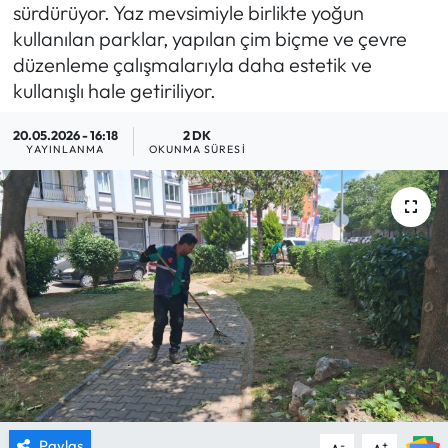
sürdürüyor. Yaz mevsimiyle birlikte yoğun
MAGAZİN
kullanılan parklar, yapılan çim biçme ve çevre
düzenleme çalışmalarıyla daha estetik ve
SAĞLIK
kullanışlı hale getiriliyor.
20.05.2026 - 16:18
2 DK
SİYASET
YAYINLANMA
OKUNMA SÜRESI
SPOR
TARIM
TURİZM
YAŞAM
RESMİ İLANLAR
HABER İLAN
Paylaş
-
+