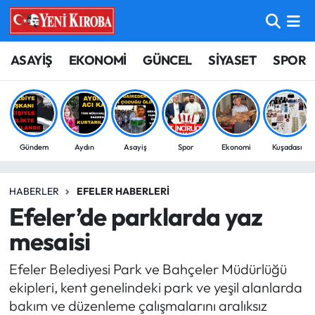
ASAYİŞ
Aydın Nöbetçi Eczaneler
ASAYİŞ
EKONOMİ
GÜNCEL
SİYASET
SPOR
BİLİM-TEKNOLOJİ
Aydın Hava Durumu
ÇEVRE
Aydin Namaz Vakitleri
Gündem
Aydın
Asayiş
Spor
Ekonomi
Kuşadası
DÜNYA
Aydın Trafik Yoğunluk Haritası
HABERLER
EFELER HABERLERI
EĞİTİM
Süper Lig Puan Durumu ve Fikstür
Efeler’de parklarda yaz
EKONOMİ
Tüm Manşetler
mesaisi
Efeler Belediyesi Park ve Bahçeler Müdürlüğü
GÜNCEL
Son Dakika Haberleri
ekipleri, kent genelindeki park ve yeşil alanlarda
bakım ve düzenleme çalışmalarını aralıksız
GÜNDEM
Haber Arşivi