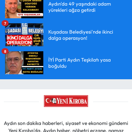
Aydın'da 49 yaşındaki adam
yürekleri ağza getirdi
7
Kuşadası Belediyesi'nde ikinci
dalga operasyon!
8
İYİ Parti Aydın Teşkilatı yasa
boğuldu
Aydın son dakika haberleri, siyaset ve ekonomi gündemi
Yeni Kıroba'da. Aydın haber, nöbetçi eczane, namaz