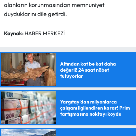
alanların korunmasından memnuniyet
duyduklarını dile getirdi.
Kaynak:
HABER MERKEZİ
Altından kat be kat daha
değerli! 24 saat nöbet
tutuyorlar
Yargıtay'dan milyonlarca
çalışanı ilgilendiren karar! Prim
tartışmasına noktayı koydu