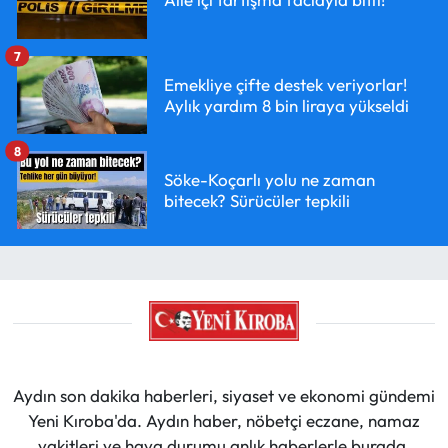
7
Emekliye çifte destek veriyorlar!
Aylık yardım 8 bin liraya yükseldi
8
Söke-Koçarlı yolu ne zaman
bitecek? Sürücüler tepkili
Aydın son dakika haberleri, siyaset ve ekonomi gündemi
Yeni Kıroba'da. Aydın haber, nöbetçi eczane, namaz
vakitleri ve hava durumu anlık haberlerle burada.