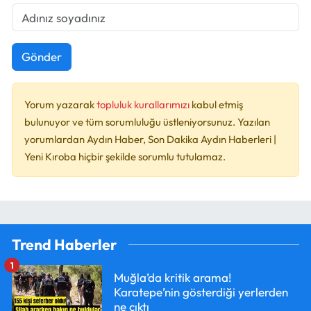
Gönder
Yorum yazarak
topluluk kurallarımızı
kabul etmiş
bulunuyor ve tüm sorumluluğu üstleniyorsunuz. Yazılan
yorumlardan Aydın Haber, Son Dakika Aydın Haberleri |
Yeni Kıroba hiçbir şekilde sorumlu tutulamaz.
Trend Haberler
1
Muğla’da kritik arama!
Karatepe’nin gösterdiği yerlerden
ne çıktı