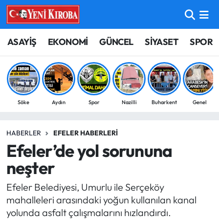
ASAYİŞ
Aydın Nöbetçi Eczaneler
ASAYİŞ
EKONOMİ
GÜNCEL
SİYASET
SPOR
BİLİM-TEKNOLOJİ
Aydın Hava Durumu
ÇEVRE
Aydin Namaz Vakitleri
Söke
Aydın
Spor
Nazilli
Buharkent
Genel
DÜNYA
Aydın Trafik Yoğunluk Haritası
HABERLER
EFELER HABERLERI
EĞİTİM
Süper Lig Puan Durumu ve Fikstür
Efeler’de yol sorununa
EKONOMİ
Tüm Manşetler
neşter
Efeler Belediyesi, Umurlu ile Serçeköy
GÜNCEL
Son Dakika Haberleri
mahalleleri arasındaki yoğun kullanılan kanal
yolunda asfalt çalışmalarını hızlandırdı.
GÜNDEM
Haber Arşivi