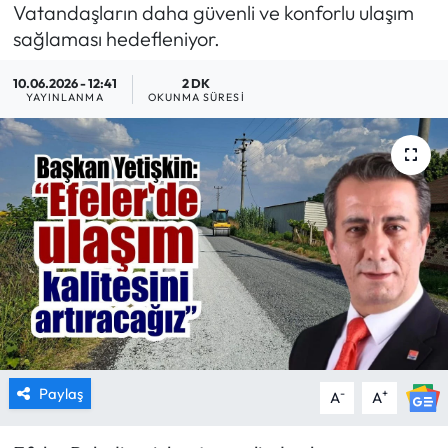
Vatandaşların daha güvenli ve konforlu ulaşım
MAGAZİN
sağlaması hedefleniyor.
10.06.2026 - 12:41
2 DK
SAĞLIK
YAYINLANMA
OKUNMA SÜRESI
SİYASET
SPOR
TARIM
TURİZM
YAŞAM
RESMİ İLANLAR
Paylaş
-
+
A
A
HABER İLAN