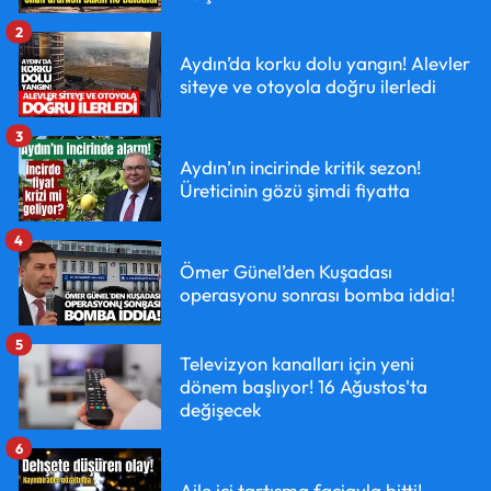
2
Aydın’da korku dolu yangın! Alevler
siteye ve otoyola doğru ilerledi
3
Aydın’ın incirinde kritik sezon!
Üreticinin gözü şimdi fiyatta
4
Ömer Günel’den Kuşadası
operasyonu sonrası bomba iddia!
5
Televizyon kanalları için yeni
dönem başlıyor! 16 Ağustos'ta
değişecek
6
Aile içi tartışma faciayla bitti!