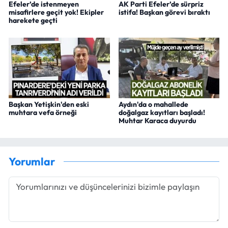
Efeler’de istenmeyen
AK Parti Efeler’de sürpriz
misafirlere geçit yok! Ekipler
istifa! Başkan görevi bıraktı
harekete geçti
Başkan Yetişkin'den eski
Aydın'da o mahallede
muhtara vefa örneği
doğalgaz kayıtları başladı!
Muhtar Karaca duyurdu
Yorumlar