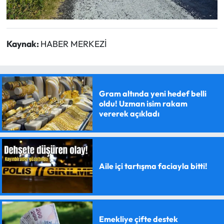
Kaynak:
HABER MERKEZİ
Gram altında yeni hedef belli
oldu! Uzman isim rakam
vererek açıkladı
Aile içi tartışma faciayla bitti!
Emekliye çifte destek