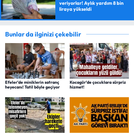
veriyorlar! Aylık yardım 8 bin
liraya yükseldi
Bunlar da ilginizi çekebilir
Efeler’de miniklerin satranç
Kocagür’de çocuklara sürpriz
heyecanı! Tatil böyle geçiyor
hizmet!