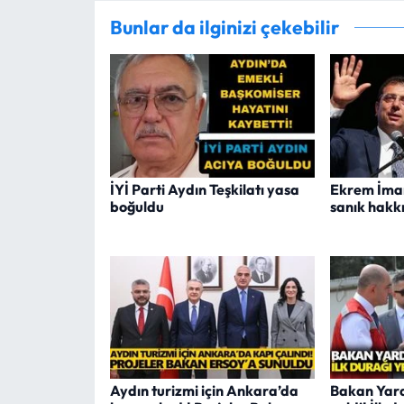
Bunlar da ilginizi çekebilir
İYİ Parti Aydın Teşkilatı yasa
Ekrem İmam
boğuldu
sanık hakk
Aydın turizmi için Ankara’da
Bakan Yard