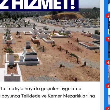
2
3
4
5
in talimatıyla hayata geçirilen uygulama
ü boyunca Tellidede ve Kemer Mezarlıkları’na
6