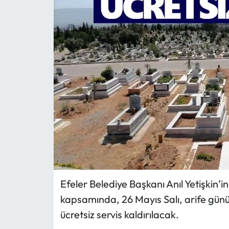
MAGAZİN
SAĞLIK
SİYASET
SPOR
TARIM
TURİZM
YAŞAM
Efeler Belediye Başkanı Anıl Yetişkin’
kapsamında, 26 Mayıs Salı, arife gün
RESMİ İLANLAR
ücretsiz servis kaldırılacak.
HABER İLAN