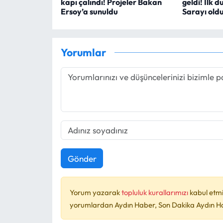
kapı çalındı! Projeler Bakan
geldi! İlk 
Ersoy’a sunuldu
Sarayı old
Yorumlar
Gönder
Yorum yazarak
topluluk kurallarımızı
kabul etmi
yorumlardan Aydın Haber, Son Dakika Aydın Habe