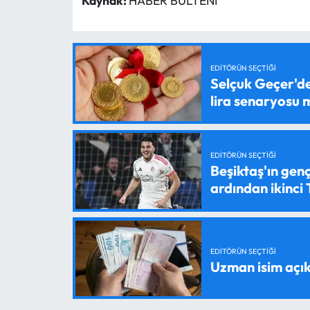
Kaynak:
HABER BÜLTENİ
EDITÖRÜN SEÇTIĞI
Selçuk Geçer'den
lira senaryosu
EDITÖRÜN SEÇTIĞI
Beşiktaş'ın genç
ardından ikinci
EDITÖRÜN SEÇTIĞI
Uzman isim açık