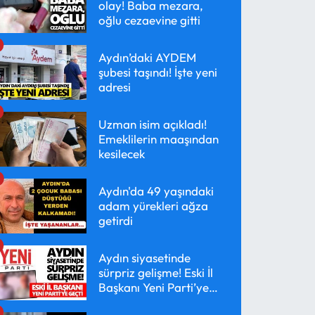
olay! Baba mezara,
oğlu cezaevine gitti
Aydın’daki AYDEM
şubesi taşındı! İşte yeni
adresi
Uzman isim açıkladı!
Emeklilerin maaşından
kesilecek
Aydın'da 49 yaşındaki
adam yürekleri ağza
getirdi
Aydın siyasetinde
sürpriz gelişme! Eski İl
Başkanı Yeni Parti’ye
geçti