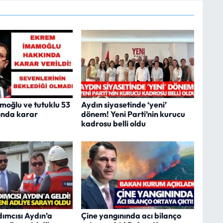
oğlu ve tutuklu 53
Aydın siyasetinde ‘yeni’
ında karar
dönem! Yeni Parti’nin kurucu
kadrosu belli oldu
ımcısı Aydın’a
Çine yangınında acı bilanço