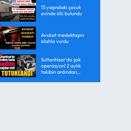
13 yaşındaki çocuk
evinde ölü bulundu
Avukat meslektaşını
silahla vurdu
Sultanhisar'da şok
operasyon! 2 aylık
takibin ardından
yakalandı