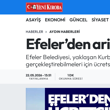
ASAYİŞ
Aydın Nöbetçi Eczaneler
ASAYİŞ
EKONOMİ
GÜNCEL
SİYASET
BİLİM-TEKNOLOJİ
Aydın Hava Durumu
HABERLER
AYDIN HABERLERI
Efeler’den ari
ÇEVRE
Aydin Namaz Vakitleri
Efeler Belediyesi, yaklaşan Ku
DÜNYA
Aydın Trafik Yoğunluk Haritası
gerçekleştirebilmeleri için ücre
EĞİTİM
Süper Lig Puan Durumu ve Fikstür
22.05.2026 - 13:51
1 DK
YAYINLANMA
OKUNMA SÜRESI
EKONOMİ
Tüm Manşetler
GÜNCEL
Son Dakika Haberleri
GÜNDEM
Haber Arşivi