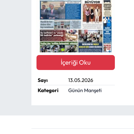
MAGAZİN
SAĞLIK
SİYASET
SPOR
İçeriği Oku
TARIM
Sayı
13.05.2026
TURİZM
Kategori
Günün Manşeti
YAŞAM
RESMİ İLANLAR
HABER İLAN