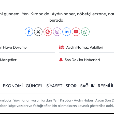
mi gündemi Yeni Kıroba'da. Aydın haber, nöbetçi eczane, na
burada.
ın Hava Durumu
Aydin Namaz Vakitleri
Manşetler
Son Dakika Haberleri
EKONOMİ
GÜNCEL
SİYASET
SPOR
SAĞLIK
RESMİ 
umludur. Yayınlanan yorumlardan Yeni Kıroba - Aydın Haber, Aydın Son D
 haber, köşe yazıları ve fotoğraflar izin alınmaksızın kaynak gösterilse d