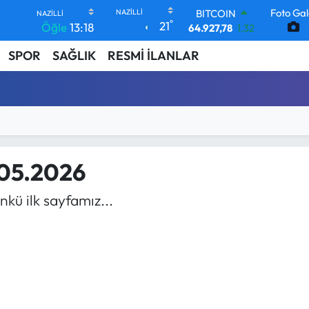
Foto Gal
BITCOIN
°
21
Öğle
13:18
64.927,78
1.32
DOLAR
SPOR
SAĞLIK
RESMİ İLANLAR
47,5971
0.05
EURO
55,1336
0.18
STERLİN
64,2534
0.22
GRAM ALTIN
6527.85
0.54
BİST100
.05.2026
13.703
11
kü ilk sayfamız...