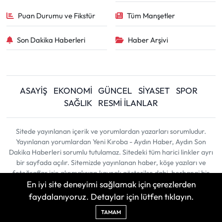
Puan Durumu ve Fikstür
Tüm Manşetler
Son Dakika Haberleri
Haber Arşivi
ASAYİŞ
EKONOMİ
GÜNCEL
SİYASET
SPOR
SAĞLIK
RESMİ İLANLAR
Sitede yayınlanan içerik ve yorumlardan yazarları sorumludur.
Yayınlanan yorumlardan Yeni Kıroba - Aydın Haber, Aydın Son
Dakika Haberleri sorumlu tutulamaz. Sitedeki tüm harici linkler ayrı
bir sayfada açılır. Sitemizde yayınlanan haber, köşe yazıları ve
fotoğraflar izin alınmaksızın kaynak gösterilse dahi, herhangi bir
En iyi site deneyimi sağlamak için çerezlerden
ortamda kullanılamaz ve yayınlanamaz
faydalanıyoruz. Detaylar için lütfen tıklayın.
Haber Yazılımı:
TE Bilişim
| Copyright © 2026
TAMAM