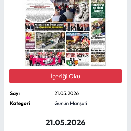
MAGAZİN
SAĞLIK
SİYASET
SPOR
TARIM
İçeriği Oku
TURİZM
Sayı
21.05.2026
YAŞAM
Kategori
Günün Manşeti
RESMİ İLANLAR
21.05.2026
HABER İLAN