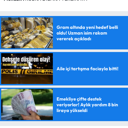
Gram altında yeni hedef belli
oldu! Uzman isim rakam
vererek açıkladı
Aile içi tartışma faciayla bitti!
Emekliye çifte destek
veriyorlar! Aylık yardım 8 bin
liraya yükseldi