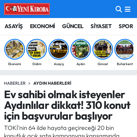
ASAYİŞ
Aydın Nöbetçi Eczaneler
ASAYİŞ
EKONOMİ
GÜNCEL
SİYASET
SPOR
BİLİM-TEKNOLOJİ
Aydın Hava Durumu
ÇEVRE
Aydin Namaz Vakitleri
Ekonomi
Didim
Asayiş
Aydın
Güncel
Buharkent
DÜNYA
Aydın Trafik Yoğunluk Haritası
HABERLER
AYDIN HABERLERI
EĞİTİM
Süper Lig Puan Durumu ve Fikstür
Ev sahibi olmak isteyenler
EKONOMİ
Tüm Manşetler
Aydınlılar dikkat! 310 konut
için başvurular başlıyor
GÜNCEL
Son Dakika Haberleri
TOKİ’nin 64 ilde hayata geçireceği 20 bin
GÜNDEM
Haber Arşivi
konutluk açık satış kampanyası kapsamında