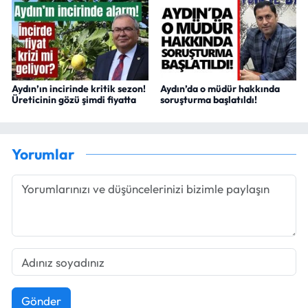
Aydın’ın incirinde kritik sezon!
Aydın’da o müdür hakkında
Üreticinin gözü şimdi fiyatta
soruşturma başlatıldı!
Yorumlar
Gönder