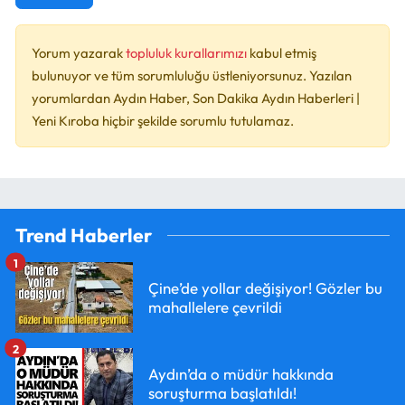
Yorum yazarak
topluluk kurallarımızı
kabul etmiş
bulunuyor ve tüm sorumluluğu üstleniyorsunuz. Yazılan
yorumlardan Aydın Haber, Son Dakika Aydın Haberleri |
Yeni Kıroba hiçbir şekilde sorumlu tutulamaz.
Trend Haberler
1
Çine’de yollar değişiyor! Gözler bu
mahallelere çevrildi
2
Aydın’da o müdür hakkında
soruşturma başlatıldı!