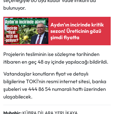
seçeneğiyle 60 aya kadar vade imkânı da
bulunuyor.
Aydın’ın incirinde kritik
sezon! Üreticinin gözü
şimdi fiyatta
Projelerin tesliminin ise sözleşme tarihinden
itibaren en geç 48 ay içinde yapılacağı bildirildi.
Vatandaşlar konutların fiyat ve detaylı
bilgilerine TOKİ’nin resmi internet sitesi, banka
şubeleri ve 444 86 54 numaralı hattı üzerinden
ulaşabilecek.
Muhabir:
KÜBRA DİLARA YERLİKAYA