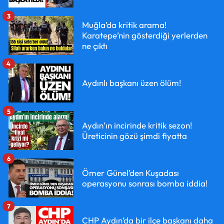
3
Muğla’da kritik arama!
Karatepe’nin gösterdiği yerlerden
ne çıktı
4
Aydınlı başkanı üzen ölüm!
5
Aydın’ın incirinde kritik sezon!
Üreticinin gözü şimdi fiyatta
6
Ömer Günel’den Kuşadası
operasyonu sonrası bomba iddia!
7
CHP Aydın’da bir ilçe başkanı daha