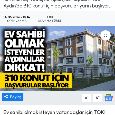
Aydın’da 310 konut için başvurular yarın başlıyor.
MAGAZİN
14.06.2026 - 18:14
1 DK
YAYINLANMA
OKUNMA SÜRESI
SAĞLIK
SİYASET
SPOR
TARIM
TURİZM
YAŞAM
Paylaş
-
+
A
A
RESMİ İLANLAR
Ev sahibi olmak isteyen vatandaşlar için TOKİ
HABER İLAN