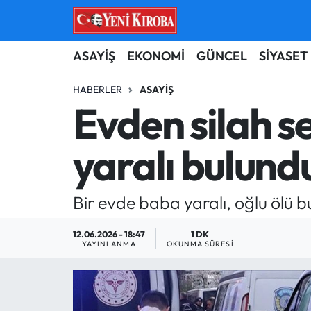
ASAYİŞ
Aydın Nöbetçi Eczaneler
ASAYİŞ
EKONOMİ
GÜNCEL
SİYASET
BİLİM-TEKNOLOJİ
Aydın Hava Durumu
HABERLER
ASAYIŞ
Evden silah se
ÇEVRE
Aydin Namaz Vakitleri
yaralı bulund
DÜNYA
Aydın Trafik Yoğunluk Haritası
EĞİTİM
Süper Lig Puan Durumu ve Fikstür
Bir evde baba yaralı, oğlu ölü b
EKONOMİ
Tüm Manşetler
12.06.2026 - 18:47
1 DK
YAYINLANMA
OKUNMA SÜRESI
GÜNCEL
Son Dakika Haberleri
GÜNDEM
Haber Arşivi