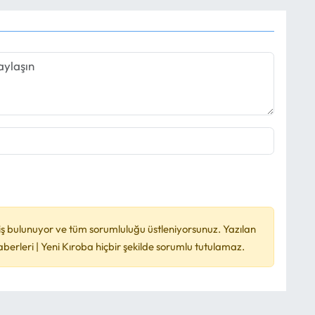
ş bulunuyor ve tüm sorumluluğu üstleniyorsunuz. Yazılan
rleri | Yeni Kıroba hiçbir şekilde sorumlu tutulamaz.