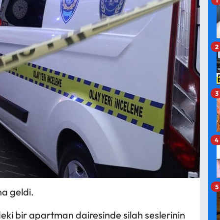
2
3
4
5
a geldi.
i bir apartman dairesinde silah seslerinin