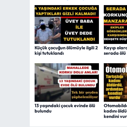
Küçük çocuğun ölümüyle ilgili 2
Kayıp olar
kişi tutuklandı
serada ölü
13 yaşındaki çocuk evinde ölü
Otomobilde 
bulundu
kadını öld
kendini vu