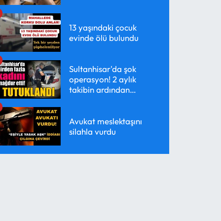
13 yaşındaki çocuk
evinde ölü bulundu
Sultanhisar'da şok
operasyon! 2 aylık
takibin ardından
yakalandı
Avukat meslektaşını
silahla vurdu