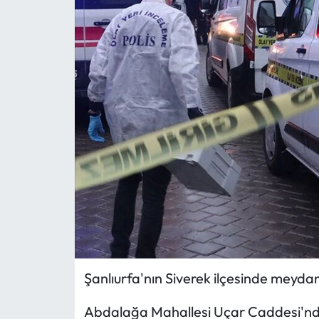
MAGAZİN
SAĞLIK
SİYASET
SPOR
TARIM
TURİZM
YAŞAM
Şanlıurfa'nın Siverek ilçesinde meydan
RESMİ İLANLAR
Abdalağa Mahallesi Uçar Caddesi'ndek
HABER İLAN