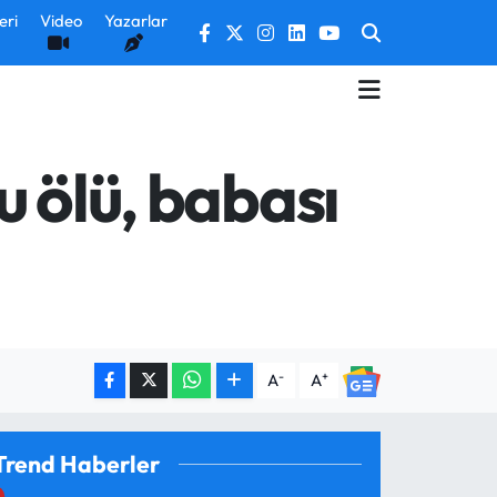
eri
Video
Yazarlar
u ölü, babası
-
+
A
A
Trend Haberler