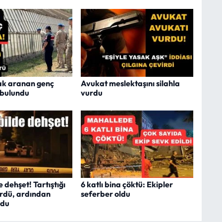
ak aranan genç
Avukat meslektaşını silahla
 bulundu
vurdu
dehşet! Tartıştığı
6 katlı bina çöktü: Ekipler
ürdü, ardından
seferber oldu
rdu