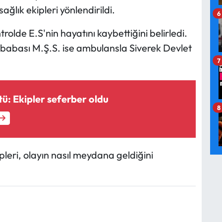
ağlık ekipleri yönlendirildi.
6
trolde E.S'nin hayatını kaybettiğini belirledi.
en babası M.Ş.S. ise ambulansla Siverek Devlet
7
ktü: Ekipler seferber oldu
8
leri, olayın nasıl meydana geldiğini