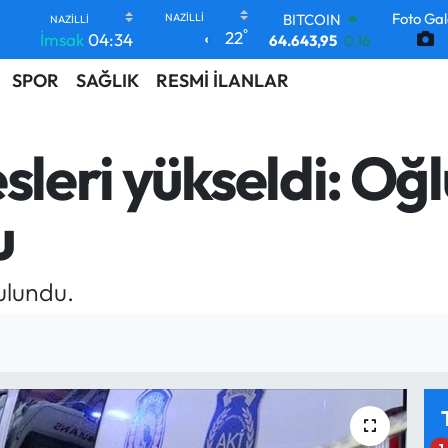
BITCOIN
Foto Gal
64.643,95
0.16
°
22
İmsak
04:34
DOLAR
47,6704
0
SPOR
SAĞLIK
RESMİ İLANLAR
EURO
55,0406
-0.08
STERLİN
sleri yükseldi: Oğl
64,2143
0
GRAM ALTIN
6500.87
0.12
u
BİST100
13.799
70
ulundu.
1