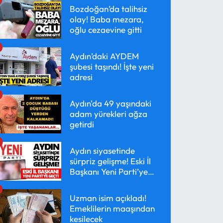
Bozdoğan’da talihsiz
olay! Baba mezara,
oğlu cezaevine gitti
Aydın’daki AYDEM
şubesi taşındı! İşte yeni
adresi
Aydın'da 49 yaşındaki
adam yürekleri ağza
getirdi
Aydın siyasetinde
sürpriz gelişme! Eski İl
Başkanı Yeni Parti’ye
geçti
Uzman isim açıkladı!
Emeklilerin maaşından
kesilecek