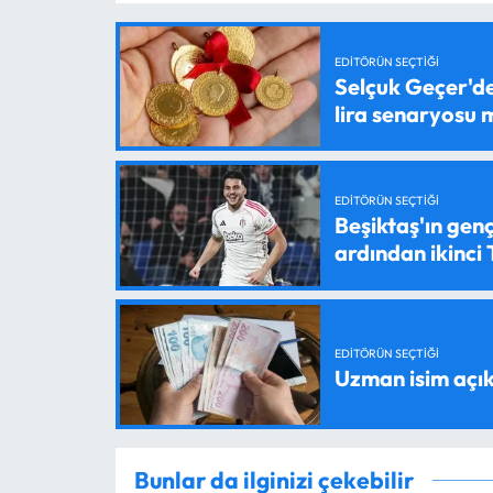
EDITÖRÜN SEÇTIĞI
Selçuk Geçer'den
lira senaryosu
EDITÖRÜN SEÇTIĞI
Beşiktaş'ın genç
ardından ikinci
EDITÖRÜN SEÇTIĞI
Uzman isim açık
Bunlar da ilginizi çekebilir