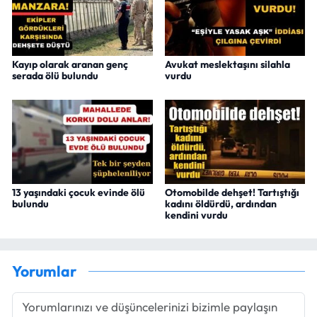
Kayıp olarak aranan genç
Avukat meslektaşını silahla
serada ölü bulundu
vurdu
13 yaşındaki çocuk evinde ölü
Otomobilde dehşet! Tartıştığı
bulundu
kadını öldürdü, ardından
kendini vurdu
Yorumlar