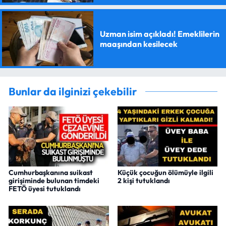
Uzman isim açıkladı! Emeklilerin
maaşından kesilecek
Bunlar da ilginizi çekebilir
Cumhurbaşkanına suikast
Küçük çocuğun ölümüyle ilgili
girişiminde bulunan timdeki
2 kişi tutuklandı
FETÖ üyesi tutuklandı