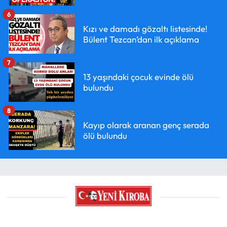
6
Kızı ve damadı gözaltı listesinde!
Bülent Tezcan’dan ilk açıklama
7
13 yaşındaki çocuk evinde ölü
bulundu
8
Kayıp olarak aranan genç serada
ölü bulundu