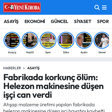
ASAYİŞ
Aydın Nöbetçi Eczaneler
ASAYİŞ
EKONOMİ
GÜNCEL
SİYASET
SPOR
BİLİM-TEKNOLOJİ
Aydın Hava Durumu
ÇEVRE
Aydin Namaz Vakitleri
Asayiş
Nazilli
Spor
Söke
Aydın
Genel
DÜNYA
Aydın Trafik Yoğunluk Haritası
HABERLER
ASAYIŞ
EĞİTİM
Süper Lig Puan Durumu ve Fikstür
Fabrikada korkunç ölüm:
EKONOMİ
Tüm Manşetler
Helezon makinesine düşen
işçi can verdi
GÜNCEL
Son Dakika Haberleri
Ahşap malzeme üretimi yapılan fabrikada
GÜNDEM
Haber Arşivi
helezon makinesine düşen işçi hayatını kaybetti.