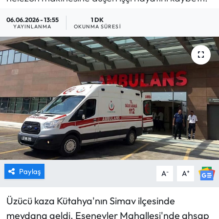
MAGAZİN
06.06.2026 - 13:55
1 DK
YAYINLANMA
OKUNMA SÜRESI
SAĞLIK
SİYASET
SPOR
TARIM
TURİZM
YAŞAM
Paylaş
-
+
A
A
RESMİ İLANLAR
Üzücü kaza Kütahya'nın Simav ilçesinde
meydana geldi. Esenevler Mahallesi'nde ahşap
HABER İLAN