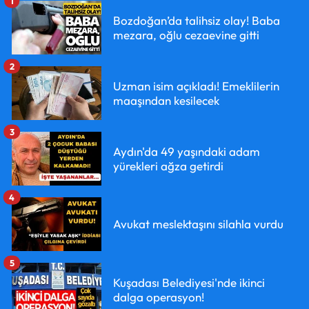
1
Bozdoğan’da talihsiz olay! Baba
mezara, oğlu cezaevine gitti
2
Uzman isim açıkladı! Emeklilerin
maaşından kesilecek
3
Aydın'da 49 yaşındaki adam
yürekleri ağza getirdi
4
Avukat meslektaşını silahla vurdu
5
Kuşadası Belediyesi'nde ikinci
dalga operasyon!