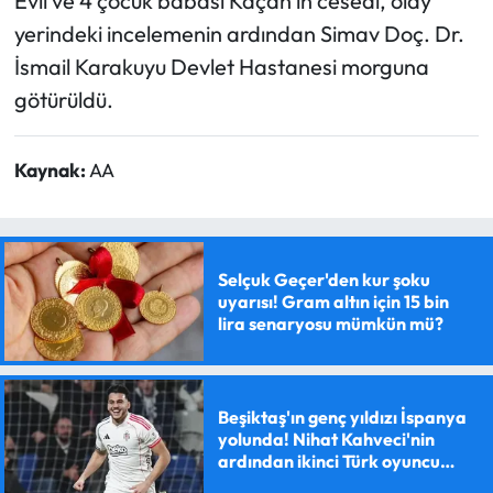
Evli ve 4 çocuk babası Kaçan'ın cesedi, olay
yerindeki incelemenin ardından Simav Doç. Dr.
İsmail Karakuyu Devlet Hastanesi morguna
götürüldü.
Kaynak:
AA
Selçuk Geçer'den kur şoku
uyarısı! Gram altın için 15 bin
lira senaryosu mümkün mü?
Beşiktaş'ın genç yıldızı İspanya
yolunda! Nihat Kahveci'nin
ardından ikinci Türk oyuncu
olacak