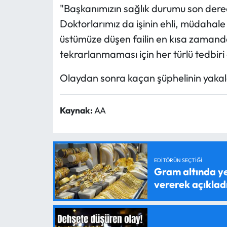
"Başkanımızın sağlık durumu son derec
Doktorlarımız da işinin ehli, müdahale
üstümüze düşen failin en kısa zamand
tekrarlanmaması için her türlü tedbiri
Olaydan sonra kaçan şüphelinin yakala
Kaynak:
AA
EDITÖRÜN SEÇTIĞI
Gram altında ye
vererek açıklad