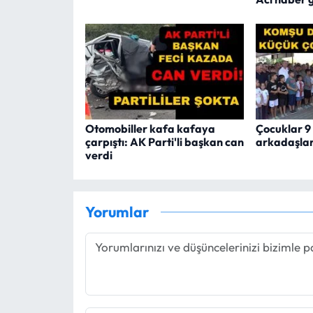
Otomobiller kafa kafaya
Çocuklar 9
çarpıştı: AK Parti'li başkan can
arkadaşları
verdi
Yorumlar