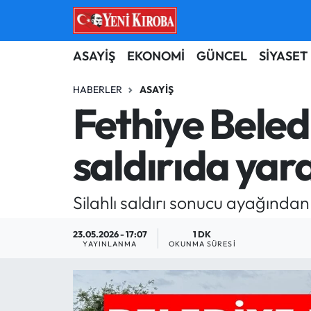
ASAYİŞ
Aydın Nöbetçi Eczaneler
ASAYİŞ
EKONOMİ
GÜNCEL
SİYASET
BİLİM-TEKNOLOJİ
Aydın Hava Durumu
HABERLER
ASAYIŞ
Fethiye Beled
ÇEVRE
Aydin Namaz Vakitleri
saldırıda yar
DÜNYA
Aydın Trafik Yoğunluk Haritası
EĞİTİM
Süper Lig Puan Durumu ve Fikstür
Silahlı saldırı sonucu ayağında
EKONOMİ
Tüm Manşetler
23.05.2026 - 17:07
1 DK
YAYINLANMA
OKUNMA SÜRESI
GÜNCEL
Son Dakika Haberleri
GÜNDEM
Haber Arşivi