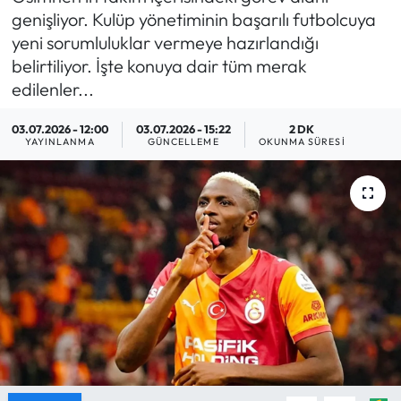
genişliyor. Kulüp yönetiminin başarılı futbolcuya
MAGAZİN
yeni sorumluluklar vermeye hazırlandığı
belirtiliyor. İşte konuya dair tüm merak
SAĞLIK
edilenler...
SİYASET
03.07.2026 - 12:00
03.07.2026 - 15:22
2 DK
YAYINLANMA
GÜNCELLEME
OKUNMA SÜRESI
SPOR
TARIM
TURİZM
YAŞAM
RESMİ İLANLAR
HABER İLAN