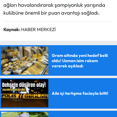
ağları havalandırarak şampiyonluk yarışında
kulübüne önemli bir puan avantajı sağladı.
Kaynak:
HABER MERKEZİ
Gram altında yeni hedef belli
oldu! Uzman isim rakam
vererek açıkladı
Aile içi tartışma faciayla bitti!