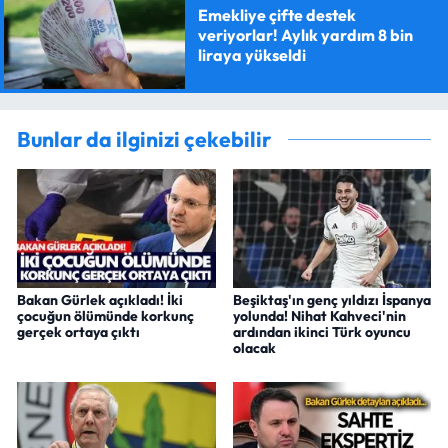
Emekliye çifte destek
veriyorlar! Aylık yardım 8 bin
liraya yükseldi
Bunlar da ilginizi çekebilir
Bakan Gürlek açıkladı! İki
Beşiktaş'ın genç yıldızı İspanya
çocuğun ölümünde korkunç
yolunda! Nihat Kahveci'nin
gerçek ortaya çıktı
ardından ikinci Türk oyuncu
olacak