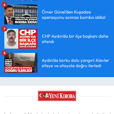
6
Ömer Günel’den Kuşadası
operasyonu sonrası bomba iddia!
7
CHP Aydın’da bir ilçe başkanı daha
atandı
8
Aydın’da korku dolu yangın! Alevler
siteye ve otoyola doğru ilerledi