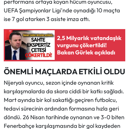
performans ortaya koyan hücum oyuncusu,
UEFA Şampiyonlar Ligi'nde oynadığı 10 maçta
ise 7 gol atarken 3 asiste imza attı.
2,5 Milyarlık vatandaşlık
vurgunu çökertildi!
Bakan Gürlek açıkladı
ÖNEMLİ MAÇLARDA ETKİLİ OLDU
Nijeryalı oyuncu, sezon içinde oynanan kritik
karşılaşmalarda da skora ciddi bir katkı sağladı.
Mart ayında bir kol sakatlığı geçiren futbolcu,
tedavi sürecinin ardından formasına hızla geri
döndü. 26 Nisan tarihinde oynanan ve 3-0 biten
Fenerbahçe karşılaşmasında bir gol kaydeden