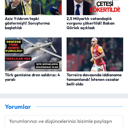
Aziz Yıldırım tepki
2,5 Milyarlık vatandaşlık
göstermişti! Soruşturma
vurgunu çökertildi! Bakan
başlatıldı
Gürlek açıkladı
Türk gemisine dron saldırısı: 4
Torreira davasında iddianame
yaralı
tamamlandı! İstenen cezalar
belli oldu
Yorumlar