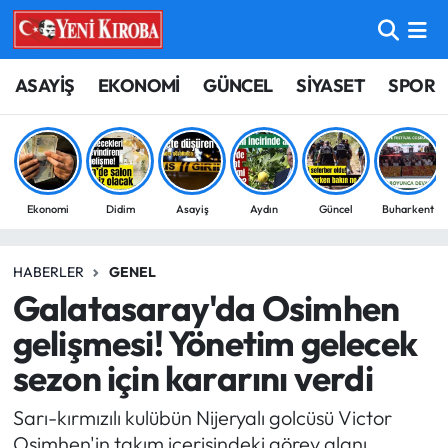
ASAYİŞ
Aydın Nöbetçi Eczaneler
ASAYİŞ
EKONOMİ
GÜNCEL
SİYASET
SPOR
BİLİM-TEKNOLOJİ
Aydın Hava Durumu
ÇEVRE
Aydin Namaz Vakitleri
Ekonomi
Didim
Asayiş
Aydın
Güncel
Buharkent
DÜNYA
Aydın Trafik Yoğunluk Haritası
HABERLER
GENEL
EĞİTİM
Süper Lig Puan Durumu ve Fikstür
Galatasaray'da Osimhen
EKONOMİ
Tüm Manşetler
gelişmesi! Yönetim gelecek
sezon için kararını verdi
GÜNCEL
Son Dakika Haberleri
Sarı-kırmızılı kulübün Nijeryalı golcüsü Victor
GÜNDEM
Haber Arşivi
Osimhen'in takım içerisindeki görev alanı