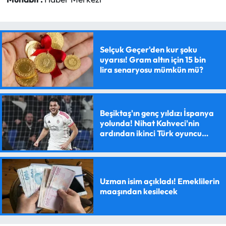
Selçuk Geçer'den kur şoku
uyarısı! Gram altın için 15 bin
lira senaryosu mümkün mü?
Beşiktaş'ın genç yıldızı İspanya
yolunda! Nihat Kahveci'nin
ardından ikinci Türk oyuncu
olacak
Uzman isim açıkladı! Emeklilerin
maaşından kesilecek