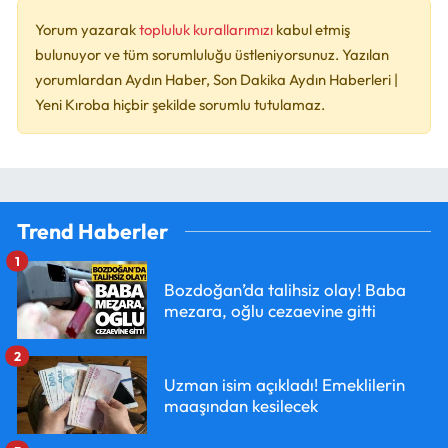
Yorum yazarak
topluluk kurallarımızı
kabul etmiş
bulunuyor ve tüm sorumluluğu üstleniyorsunuz. Yazılan
yorumlardan Aydın Haber, Son Dakika Aydın Haberleri |
Yeni Kıroba hiçbir şekilde sorumlu tutulamaz.
Trend Haberler
1
Bozdoğan’da talihsiz olay! Baba
mezara, oğlu cezaevine gitti
2
Uzman isim açıkladı! Emeklilerin
maaşından kesilecek