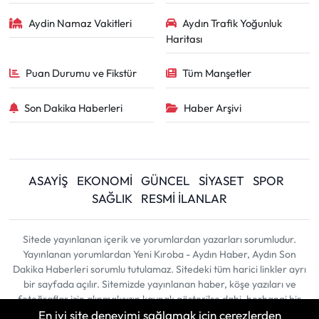
Aydin Namaz Vakitleri
Aydın Trafik Yoğunluk
Haritası
Puan Durumu ve Fikstür
Tüm Manşetler
Son Dakika Haberleri
Haber Arşivi
ASAYİŞ
EKONOMİ
GÜNCEL
SİYASET
SPOR
SAĞLIK
RESMİ İLANLAR
Sitede yayınlanan içerik ve yorumlardan yazarları sorumludur.
Yayınlanan yorumlardan Yeni Kıroba - Aydın Haber, Aydın Son
Dakika Haberleri sorumlu tutulamaz. Sitedeki tüm harici linkler ayrı
bir sayfada açılır. Sitemizde yayınlanan haber, köşe yazıları ve
fotoğraflar izin alınmaksızın kaynak gösterilse dahi, herhangi bir
En iyi site deneyimi sağlamak için çerezlerden
ortamda kullanılamaz ve yayınlanamaz