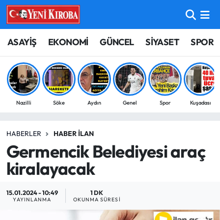
ASAYİŞ
Aydın Nöbetçi Eczaneler
ASAYİŞ
EKONOMİ
GÜNCEL
SİYASET
SPOR
BİLİM-TEKNOLOJİ
Aydın Hava Durumu
ÇEVRE
Aydin Namaz Vakitleri
Nazilli
Söke
Aydın
Genel
Spor
Kuşadası
DÜNYA
Aydın Trafik Yoğunluk Haritası
HABERLER
HABER İLAN
EĞİTİM
Süper Lig Puan Durumu ve Fikstür
Germencik Belediyesi araç
EKONOMİ
Tüm Manşetler
kiralayacak
GÜNCEL
Son Dakika Haberleri
15.01.2024 - 10:49
1 DK
YAYINLANMA
OKUNMA SÜRESI
GÜNDEM
Haber Arşivi