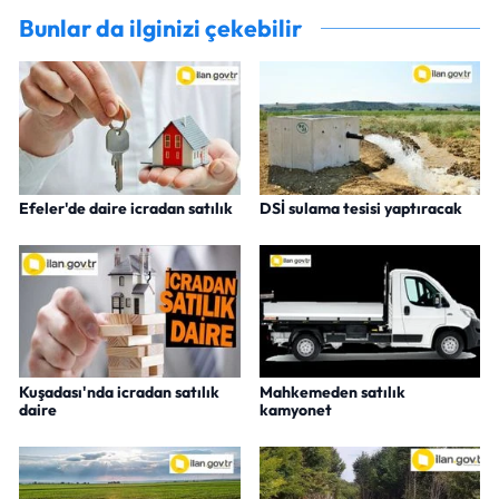
Bunlar da ilginizi çekebilir
Efeler'de daire icradan satılık
DSİ sulama tesisi yaptıracak
Kuşadası'nda icradan satılık
Mahkemeden satılık
daire
kamyonet