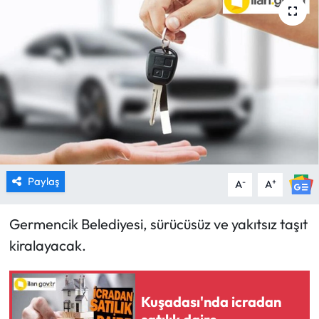
MAGAZİN
SAĞLIK
SİYASET
SPOR
TARIM
Paylaş
-
+
A
A
TURİZM
Germencik Belediyesi, sürücüsüz ve yakıtsız taşıt
YAŞAM
kiralayacak.
RESMİ İLANLAR
Kuşadası'nda icradan
HABER İLAN