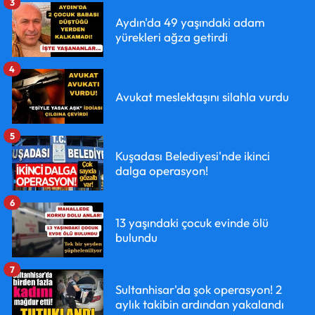
3
Aydın'da 49 yaşındaki adam
yürekleri ağza getirdi
4
Avukat meslektaşını silahla vurdu
5
Kuşadası Belediyesi'nde ikinci
dalga operasyon!
6
13 yaşındaki çocuk evinde ölü
bulundu
7
Sultanhisar'da şok operasyon! 2
aylık takibin ardından yakalandı