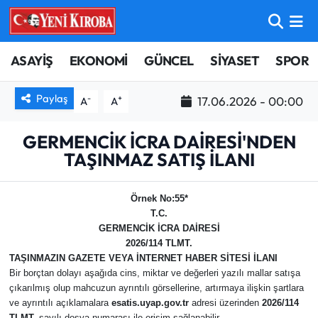
ASAYİŞ
Aydın Nöbetçi Eczaneler
ASAYİŞ
EKONOMİ
GÜNCEL
SİYASET
SPOR
BİLİM-TEKNOLOJİ
Aydın Hava Durumu
Paylaş
-
+
17.06.2026 - 00:00
A
A
ÇEVRE
Aydin Namaz Vakitleri
GERMENCİK İCRA DAİRESİ'NDEN
TAŞINMAZ SATIŞ İLANI
DÜNYA
Aydın Trafik Yoğunluk Haritası
EĞİTİM
Süper Lig Puan Durumu ve Fikstür
Örnek No:55*
T.C.
GERMENCİK
İCRA DAİRESİ
EKONOMİ
Tüm Manşetler
2026/114 TLMT.
TAŞINMAZIN GAZETE VEYA İNTERNET HABER SİTESİ İLANI
GÜNCEL
Son Dakika Haberleri
Bir borçtan dolayı aşağıda cins, miktar ve değerleri yazılı mallar satışa
çıkarılmış olup mahcuzun ayrıntılı görsellerine, artırmaya ilişkin şartlara
ve ayrıntılı açıklamalara
esatis.uyap.gov.tr
adresi üzerinden
2026/114
GÜNDEM
Haber Arşivi
TLMT.
sayılı dosya numarası ile erişim sağlanabilir.