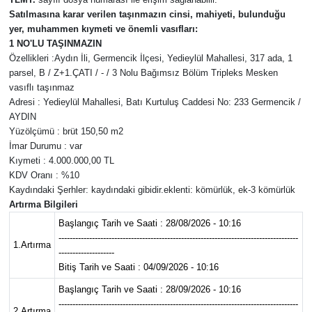
Satılmasına karar verilen taşınmazın cinsi, mahiyeti, bulunduğu
MAGAZİN
yer, muhammen kıymeti ve önemli vasıfları:
1 NO'LU TAŞINMAZIN
Özellikleri :Aydın İli, Germencik İlçesi, Yedieylül Mahallesi, 317 ada, 1
SAĞLIK
parsel, B / Z+1.ÇATI / - / 3 Nolu Bağımsız Bölüm Tripleks Mesken
vasıflı taşınmaz
SİYASET
Adresi : Yedieylül Mahallesi, Batı Kurtuluş Caddesi No: 233 Germencik /
AYDIN
SPOR
Yüzölçümü : brüt 150,50 m2
İmar Durumu : var
Kıymeti : 4.000.000,00 TL
TARIM
KDV Oranı : %10
Kaydındaki Şerhler: kaydındaki gibidir.eklenti: kömürlük, ek-3 kömürlük
TURİZM
Artırma Bilgileri
Başlangıç Tarih ve Saati : 28/08/2026 - 10:16
YAŞAM
--------------------------------------------------------------------------------------
1.Artırma
--------------------
Bitiş Tarih ve Saati : 04/09/2026 - 10:16
RESMİ İLANLAR
Başlangıç Tarih ve Saati : 28/09/2026 - 10:16
--------------------------------------------------------------------------------------
HABER İLAN
2.Artırma