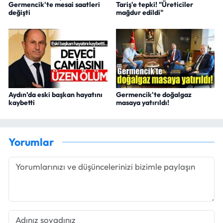
Germencik'te mesai saatleri
Tariş'e tepki! "Üreticiler
değişti
mağdur edildi"
Aydın’da eski başkan hayatını
Germencik'te doğalgaz
kaybetti
masaya yatırıldı!
Yorumlar