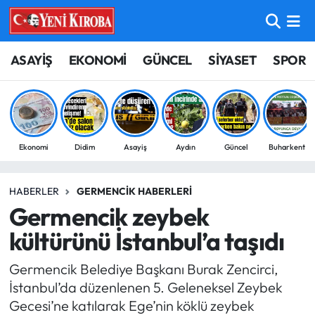
ASAYİŞ
Aydın Nöbetçi Eczaneler
ASAYİŞ
EKONOMİ
GÜNCEL
SİYASET
SPOR
BİLİM-TEKNOLOJİ
Aydın Hava Durumu
ÇEVRE
Aydin Namaz Vakitleri
Ekonomi
Didim
Asayiş
Aydın
Güncel
Buharkent
DÜNYA
Aydın Trafik Yoğunluk Haritası
HABERLER
GERMENCIK HABERLERI
EĞİTİM
Süper Lig Puan Durumu ve Fikstür
Germencik zeybek
EKONOMİ
Tüm Manşetler
kültürünü İstanbul’a taşıdı
Germencik Belediye Başkanı Burak Zencirci,
GÜNCEL
Son Dakika Haberleri
İstanbul’da düzenlenen 5. Geleneksel Zeybek
Gecesi’ne katılarak Ege’nin köklü zeybek
GÜNDEM
Haber Arşivi