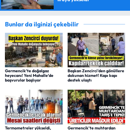
Bunlar da ilginizi çekebilir
Germencik’te doğalgaz
Başkan Zencirci'den gönüllere
heyecanı! Yeni Mahalle’de
dokunan hizmet! Kapı kapı
başvurular başlıyor
destek ulaştı
Termometreler yükseldi,
Germencik'te muhtardan