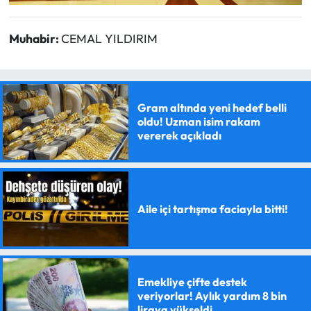
Muhabir:
CEMAL YILDIRIM
Gram altında yeni hedef belli
oldu! Uzman isim rakam
vererek açıkladı
Aile içi tartışma faciayla bitti!
Emekliye çifte destek
veriyorlar! Aylık yardım 8 bin
liraya yükseldi