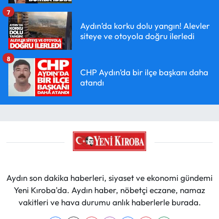
7
Aydın’da korku dolu yangın! Alevler
siteye ve otoyola doğru ilerledi
8
CHP Aydın’da bir ilçe başkanı daha
atandı
Aydın son dakika haberleri, siyaset ve ekonomi gündemi
Yeni Kıroba'da. Aydın haber, nöbetçi eczane, namaz
vakitleri ve hava durumu anlık haberlerle burada.