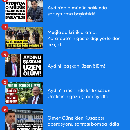
Aydın’da o müdür hakkında
soruşturma başlatıldı!
3
Muğla’da kritik arama!
Karatepe’nin gösterdiği yerlerden
ne çıktı
4
Aydınlı başkanı üzen ölüm!
5
Aydın’ın incirinde kritik sezon!
Üreticinin gözü şimdi fiyatta
6
Ömer Günel’den Kuşadası
operasyonu sonrası bomba iddia!