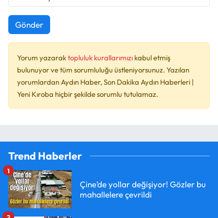
Gönder
Yorum yazarak
topluluk kurallarımızı
kabul etmiş
bulunuyor ve tüm sorumluluğu üstleniyorsunuz. Yazılan
yorumlardan Aydın Haber, Son Dakika Aydın Haberleri |
Yeni Kıroba hiçbir şekilde sorumlu tutulamaz.
Trend Haberler
1
Çine’de yollar değişiyor! Gözler bu
mahallelere çevrildi
2