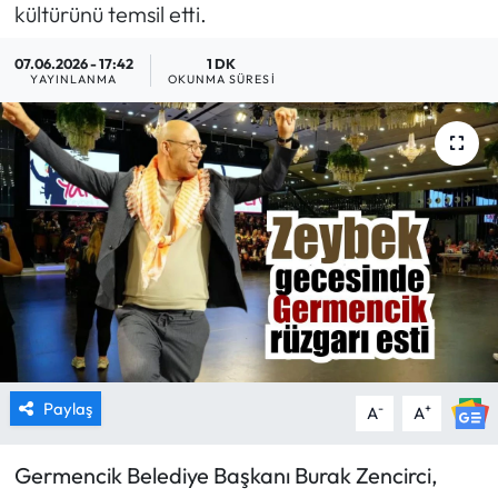
kültürünü temsil etti.
MAGAZİN
07.06.2026 - 17:42
1 DK
YAYINLANMA
OKUNMA SÜRESI
SAĞLIK
SİYASET
SPOR
TARIM
TURİZM
YAŞAM
Paylaş
-
+
A
A
RESMİ İLANLAR
Germencik Belediye Başkanı Burak Zencirci,
HABER İLAN