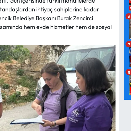
ti. Gün içerisinde farklı mahallelerde
atandaşlardan ihtiyaç sahiplerine kadar
6
ncik Belediye Başkanı Burak Zencirci
psamında hem evde hizmetler hem de sosyal
7
8