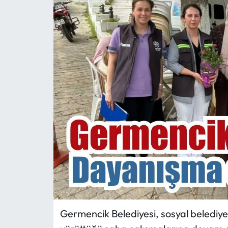
MAGAZİN
SAĞLIK
SİYASET
SPOR
TARIM
TURİZM
YAŞAM
RESMİ İLANLAR
Germencik Belediyesi, sosyal belediye
HABER İLAN