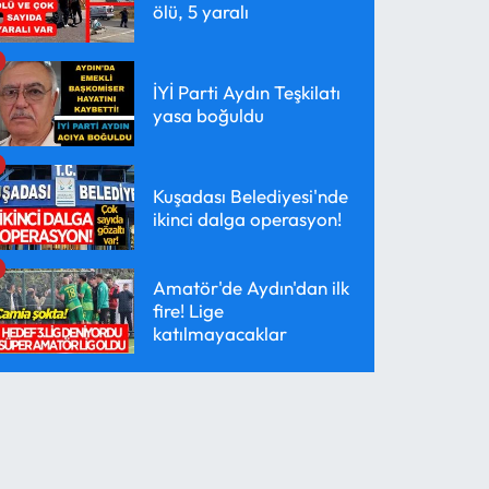
ölü, 5 yaralı
İYİ Parti Aydın Teşkilatı
yasa boğuldu
Kuşadası Belediyesi'nde
ikinci dalga operasyon!
Amatör'de Aydın'dan ilk
fire! Lige
katılmayacaklar