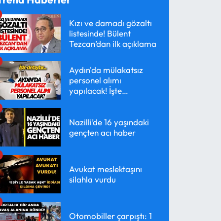
Kızı ve damadı gözaltı
listesinde! Bülent
Tezcan’dan ilk açıklama
Aydın'da mülakatsız
personel alımı
yapılacak! İşte
detaylar...
Nazilli’de 16 yaşındaki
gençten acı haber
Avukat meslektaşını
silahla vurdu
Otomobiller çarpıştı: 1