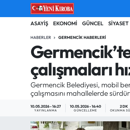
ASAYİŞ
Aydın Nöbetçi Eczaneler
ASAYİŞ
EKONOMİ
GÜNCEL
SİYASET
BİLİM-TEKNOLOJİ
Aydın Hava Durumu
HABERLER
GERMENCIK HABERLERI
Germencik’te 
ÇEVRE
Aydin Namaz Vakitleri
çalışmaları h
DÜNYA
Aydın Trafik Yoğunluk Haritası
EĞİTİM
Süper Lig Puan Durumu ve Fikstür
Germencik Belediyesi, mobil ber
çalışmasını mahallelerde sürdür
EKONOMİ
Tüm Manşetler
10.05.2026 - 16:27
10.05.2026 - 16:40
2 DK
GÜNCEL
Son Dakika Haberleri
YAYINLANMA
GÜNCELLEME
OKUNMA SÜ
GÜNDEM
Haber Arşivi