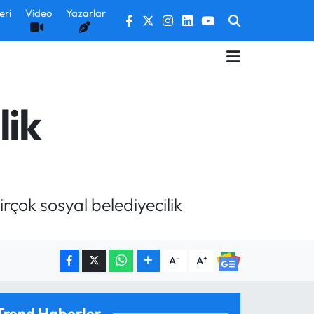
eri
Video
Yazarlar
lik
çok sosyal belediyecilik
-
+
A
A
Trend Haberler