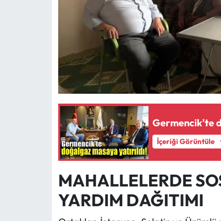
Germencik'te d
İçeriği Görüntüle
MAHALLELERDE SOS
YARDIM DAĞITIMI