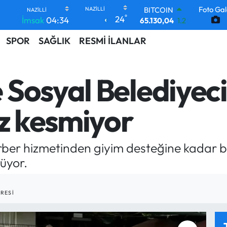
Foto Gal
DOLAR
°
24
İmsak
04:34
47,7106
0.17
EURO
SPOR
SAĞLIK
RESMİ İLANLAR
55,1652
0.27
STERLİN
64,4046
0.35
GRAM ALTIN
Sosyal Belediyeci
6648.99
2.59
BİST100
13.773
-19
ız kesmiyor
BITCOIN
65.130,04
1.2
ber hizmetinden giyim desteğine kadar bir
üyor.
RESI