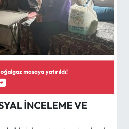
oğalgaz masaya yatırıldı!
YAL İNCELEME VE