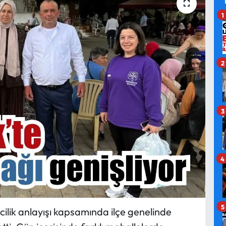
1
2
3
4
5
cilik anlayışı kapsamında ilçe genelinde