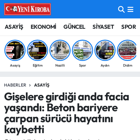
ASAYİŞ
Aydın Nöbetçi Eczaneler
ASAYİŞ
EKONOMİ
GÜNCEL
SİYASET
SPOR
BİLİM-TEKNOLOJİ
Aydın Hava Durumu
ÇEVRE
Aydin Namaz Vakitleri
Asayiş
Eğitim
Nazilli
Spor
Aydın
Didim
DÜNYA
Aydın Trafik Yoğunluk Haritası
HABERLER
ASAYIŞ
EĞİTİM
Süper Lig Puan Durumu ve Fikstür
Gişelere girdiği anda facia
EKONOMİ
Tüm Manşetler
yaşandı: Beton bariyere
çarpan sürücü hayatını
GÜNCEL
Son Dakika Haberleri
kaybetti
GÜNDEM
Haber Arşivi