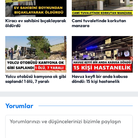
Kiracı ev sahibini bıçaklayarak
Cami tuvaletinde korkutan
öldürdü
manzara
Yolcu otobüsü kamyona ok gibi
Havuz keyfi bir anda kabusa
saplandı! 1 ölü, 7 yaralı
döndü: 15 kişi hastanelik
Yorumlar