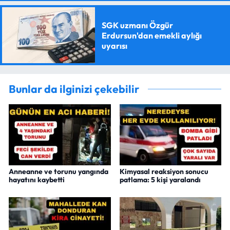
SGK uzmanı Özgür
Erdursun'dan emekli aylığı
uyarısı
Bunlar da ilginizi çekebilir
Anneanne ve torunu yangında
Kimyasal reaksiyon sonucu
hayatını kaybetti
patlama: 5 kişi yaralandı