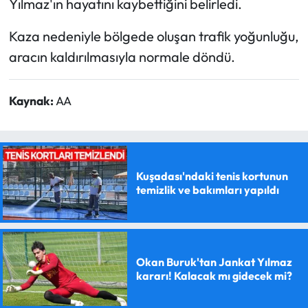
Yılmaz'ın hayatını kaybettiğini belirledi.
Kaza nedeniyle bölgede oluşan trafik yoğunluğu,
aracın kaldırılmasıyla normale döndü.
Kaynak:
AA
Kuşadası'ndaki tenis kortunun
temizlik ve bakımları yapıldı
Okan Buruk'tan Jankat Yılmaz
kararı! Kalacak mı gidecek mi?