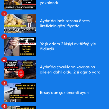
yakalandı
2
Aydın’da incir sezonu öncesi
üreticinin gözü fiyatta!
3
Yaşlı adam 2 kişiyi av tüfeğiyle
öldürdü
4
Aydın'da çocukların kavgasına
aileleri dahil oldu: 2'si ağır 6 yaralı
5
Ersoy'dan çok önemli uyarı
6