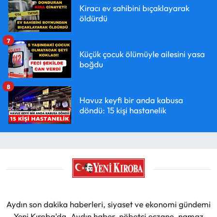
Kiracı ev sahibini bıçaklayarak
öldürdü
7
Küçük çocuk ölümüyle ailesini yasa
boğdu
8
Havuz keyfi bir anda kabusa
döndü: 15 kişi hastanelik
Aydın son dakika haberleri, siyaset ve ekonomi gündemi
Yeni Kıroba'da. Aydın haber, nöbetçi eczane, namaz