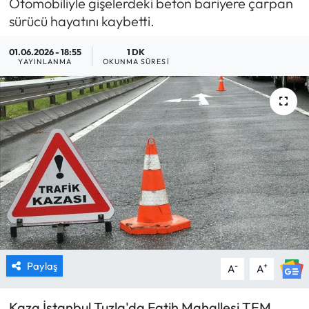
Otomobiliyle gişelerdeki beton bariyere çarpan
sürücü hayatını kaybetti.
MAGAZİN
01.06.2026 - 18:55
1 DK
SAĞLIK
YAYINLANMA
OKUNMA SÜRESI
SİYASET
SPOR
TARIM
TURİZM
YAŞAM
Paylaş
-
+
A
A
RESMİ İLANLAR
Kaza İstanbul Tuzla'da Fatih Mahallesi TEM
HABER İLAN