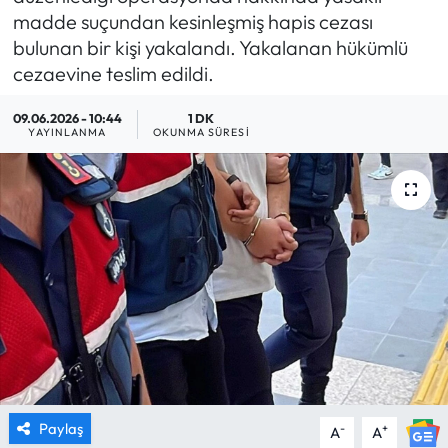
madde suçundan kesinleşmiş hapis cezası
MAGAZİN
bulunan bir kişi yakalandı. Yakalanan hükümlü
cezaevine teslim edildi.
SAĞLIK
09.06.2026 - 10:44
1 DK
YAYINLANMA
OKUNMA SÜRESI
SİYASET
SPOR
TARIM
TURİZM
YAŞAM
RESMİ İLANLAR
Paylaş
-
+
A
A
HABER İLAN