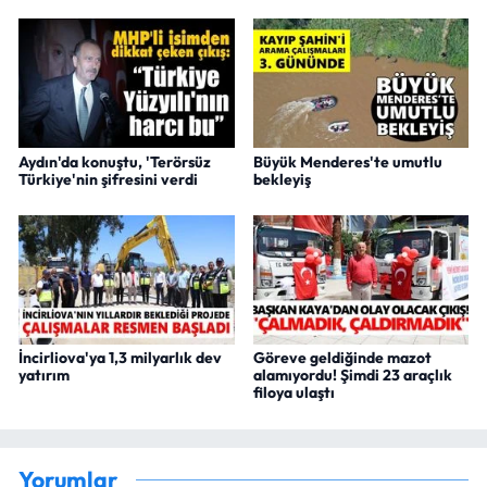
Aydın'da konuştu, 'Terörsüz
Büyük Menderes'te umutlu
Türkiye'nin şifresini verdi
bekleyiş
İncirliova'ya 1,3 milyarlık dev
Göreve geldiğinde mazot
yatırım
alamıyordu! Şimdi 23 araçlık
filoya ulaştı
Yorumlar