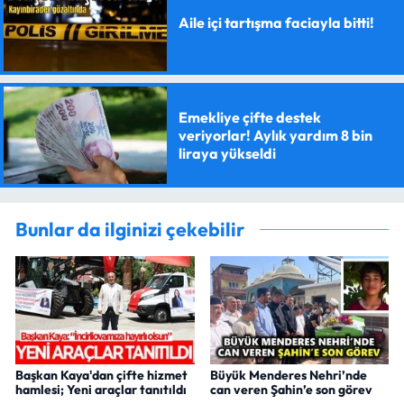
Aile içi tartışma faciayla bitti!
Emekliye çifte destek
veriyorlar! Aylık yardım 8 bin
liraya yükseldi
Bunlar da ilginizi çekebilir
Başkan Kaya'dan çifte hizmet
Büyük Menderes Nehri’nde
hamlesi; Yeni araçlar tanıtıldı
can veren Şahin’e son görev