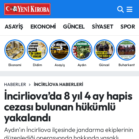
ASAYİŞ
Aydın Nöbetçi Eczaneler
ASAYİŞ
EKONOMİ
GÜNCEL
SİYASET
SPOR
BİLİM-TEKNOLOJİ
Aydın Hava Durumu
ÇEVRE
Aydin Namaz Vakitleri
Ekonomi
Didim
Asayiş
Aydın
Güncel
Buharkent
DÜNYA
Aydın Trafik Yoğunluk Haritası
HABERLER
İNCIRLIOVA HABERLERI
EĞİTİM
Süper Lig Puan Durumu ve Fikstür
İncirliova’da 8 yıl 4 ay hapis
EKONOMİ
Tüm Manşetler
cezası bulunan hükümlü
yakalandı
GÜNCEL
Son Dakika Haberleri
Aydın’ın İncirliova ilçesinde jandarma ekiplerinin
GÜNDEM
Haber Arşivi
düzenlediği operasyonda hakkında yasaklı