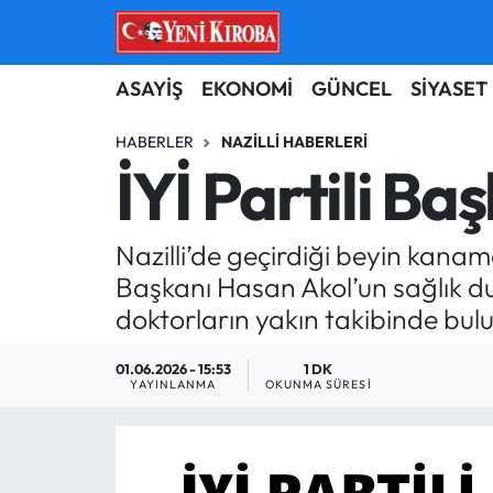
ASAYİŞ
Aydın Nöbetçi Eczaneler
ASAYİŞ
EKONOMİ
GÜNCEL
SİYASET
BİLİM-TEKNOLOJİ
Aydın Hava Durumu
HABERLER
NAZILLI HABERLERI
İYİ Partili B
ÇEVRE
Aydin Namaz Vakitleri
Nazilli’de geçirdiği beyin kanam
DÜNYA
Aydın Trafik Yoğunluk Haritası
Başkanı Hasan Akol’un sağlık du
EĞİTİM
Süper Lig Puan Durumu ve Fikstür
doktorların yakın takibinde bul
EKONOMİ
Tüm Manşetler
01.06.2026 - 15:53
1 DK
YAYINLANMA
OKUNMA SÜRESI
GÜNCEL
Son Dakika Haberleri
GÜNDEM
Haber Arşivi