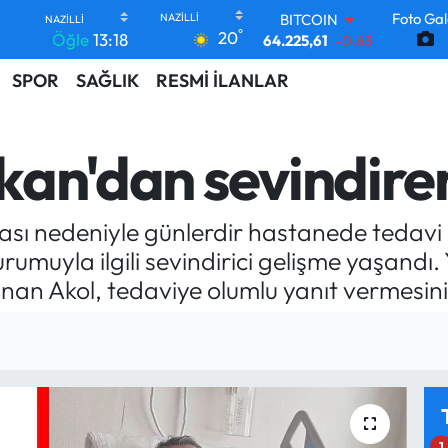
Foto Gal
BITCOIN
°
20
Öğle
13:18
64.225,61
-0.63
DOLAR
SPOR
SAĞLIK
RESMİ İLANLAR
47,7143
0.16
EURO
55,0317
-0.02
STERLİN
aşkan'dan sevindir
64,2463
0.07
GRAM ALTIN
6510.40
0.45
ası nedeniyle günlerdir hastanede tedavi gö
BİST100
13.799
70
rumuyla ilgili sevindirici gelişme yaşandı
unan Akol, tedaviye olumlu yanıt vermesini
1