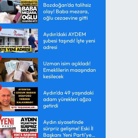
Bozdoğan’da talihsiz
olay! Baba mezara,
oğlu cezaevine gitti
Aydın’daki AYDEM
şubesi taşındı! İşte yeni
adresi
Uzman isim açıkladı!
Emeklilerin maaşından
kesilecek
Aydın'da 49 yaşındaki
adam yürekleri ağza
getirdi
Aydın siyasetinde
sürpriz gelişme! Eski İl
Başkanı Yeni Parti’ye