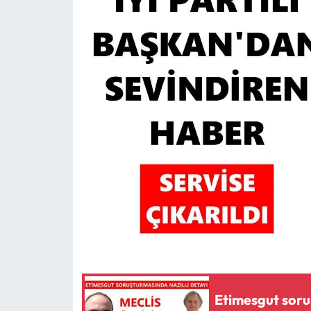
MAGAZİN
SAĞLIK
SİYASET
SPOR
TARIM
TURİZM
YAŞAM
RESMİ İLANLAR
Etimesgut soru
HABER İLAN