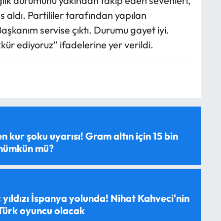
ğlık durumunu yakından takip eden sevenleri,
 aldı. Partililer tarafından yapılan
şkanım servise çıktı. Durumu gayet iyi.
r ediyoruz” ifadelerine yer verildi.
 kur şoku uyarısı! Gram altın için 15 bin
 mümkün mü?
 yıldızı İspanya yolunda! Nihat Kahveci'nin
 Türk oyuncu olacak