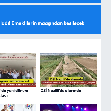
ladı! Emeklilerin maaşından kesilecek
P'de yeni dönem
DSİ Nazilli'de alarmda
ladı