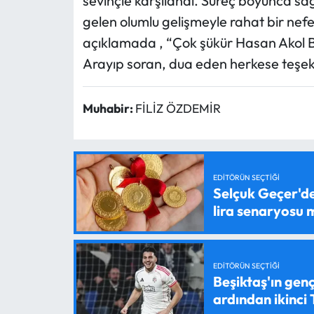
sevinçle karşılandı. Süreç boyunca sa
gelen olumlu gelişmeyle rahat bir nefes
açıklamada , “Çok şükür Hasan Akol Ba
Arayıp soran, dua eden herkese teşekkü
Muhabir:
FİLİZ ÖZDEMİR
EDITÖRÜN SEÇTIĞI
Selçuk Geçer'den
lira senaryosu
EDITÖRÜN SEÇTIĞI
Beşiktaş'ın genç
ardından ikinci