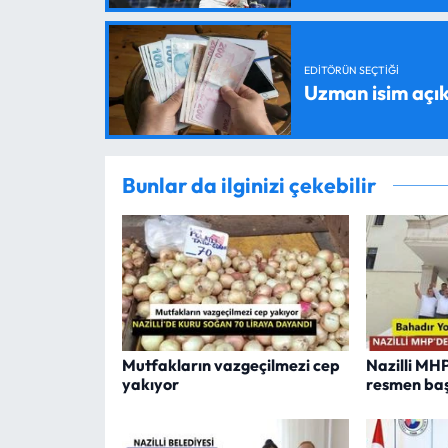
EDITÖRÜN SEÇTIĞI
Uzman isim açık
Bunlar da ilginizi çekebilir
Mutfakların vazgeçilmezi cep
Nazilli MH
yakıyor
resmen baş