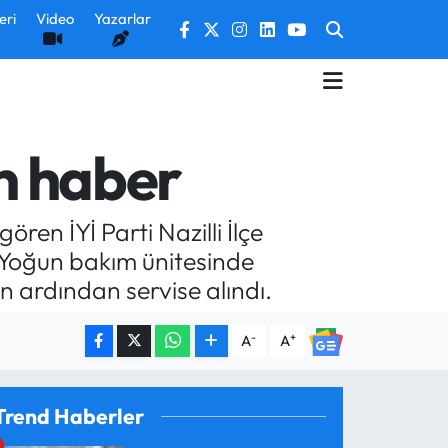
eri
Video
Yazarlar
en haber
ren İYİ Parti Nazilli İlçe
. Yoğun bakım ünitesinde
n ardından servise alındı.
-
+
A
A
Trend Haberler