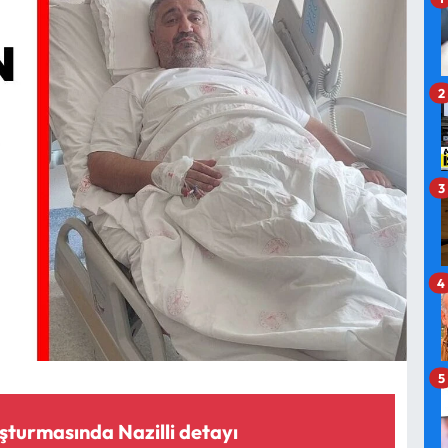
2
3
4
5
şturmasında Nazilli detayı