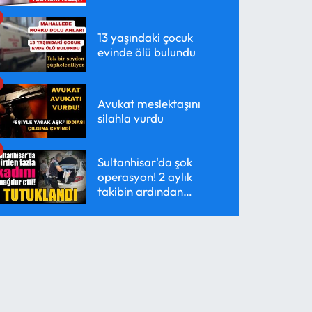
geçti
13 yaşındaki çocuk
evinde ölü bulundu
Avukat meslektaşını
silahla vurdu
Sultanhisar'da şok
operasyon! 2 aylık
takibin ardından
yakalandı