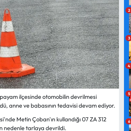
2
3
4
5
ıpayam ilçesinde otomobilin devrilmesi
ü, anne ve babasının tedavisi devam ediyor.
si'nde Metin Çoban'ın kullandığı 07 ZA 312
6
n nedenle tarlaya devrildi.