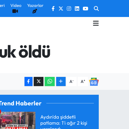
eri
Video
Yazarlar
uk öldü
-
+
A
A
Trend Haberler
Aydın'da şiddetli
patlama: 1'i ağır 2 kişi
yaralandı