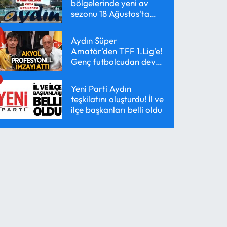
bölgelerinde yeni av
sezonu 18 Ağustos'ta
başlayacak
Aydın Süper
Amatör'den TFF 1.Lig'e!
Genç futbolcudan dev
transfer!
Yeni Parti Aydın
teşkilatını oluşturdu! İl ve
ilçe başkanları belli oldu