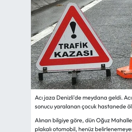
MAGAZİN
SAĞLIK
SİYASET
SPOR
TARIM
TURİZM
Acı jaza Denizli'de meydana geldi. Ac
YAŞAM
sonucu yaralanan çocuk hastanede öld
RESMİ İLANLAR
Alınan bilgiye göre, dün Oğuz Mahalle
plakalı otomobil, henüz belirlenemeye
HABER İLAN