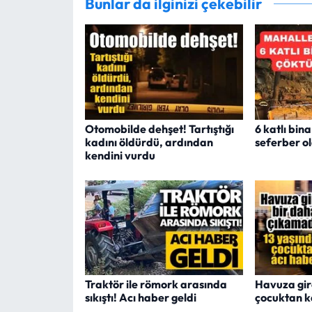
Bunlar da ilginizi çekebilir
Otomobilde dehşet! Tartıştığı
6 katlı bin
kadını öldürdü, ardından
seferber o
kendini vurdu
Traktör ile römork arasında
Havuza gir
sıkıştı! Acı haber geldi
çocuktan 