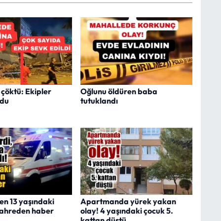
a çöktü: Ekipler
Oğlunu öldüren baba
ldu
tutuklandı
en 13 yaşındaki
Apartmanda yürek yakan
kahreden haber
olay! 4 yaşındaki çocuk 5.
kattan düştü