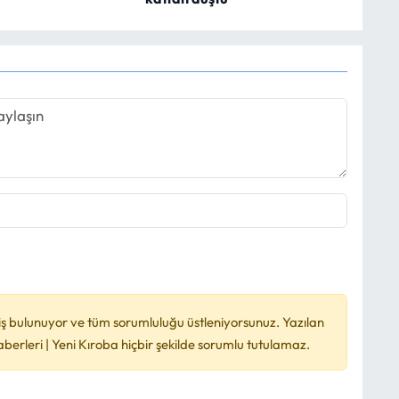
ş bulunuyor ve tüm sorumluluğu üstleniyorsunuz. Yazılan
rleri | Yeni Kıroba hiçbir şekilde sorumlu tutulamaz.