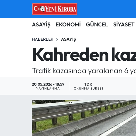
ASAYİŞ
Aydın Nöbetçi Eczaneler
ASAYİŞ
EKONOMİ
GÜNCEL
SİYASET
BİLİM-TEKNOLOJİ
Aydın Hava Durumu
HABERLER
ASAYIŞ
Kahreden kaza
ÇEVRE
Aydin Namaz Vakitleri
Trafik kazasında yaralanan 6 y
DÜNYA
Aydın Trafik Yoğunluk Haritası
20.05.2026 - 18:59
1 DK
EĞİTİM
Süper Lig Puan Durumu ve Fikstür
YAYINLANMA
OKUNMA SÜRESI
EKONOMİ
Tüm Manşetler
GÜNCEL
Son Dakika Haberleri
GÜNDEM
Haber Arşivi