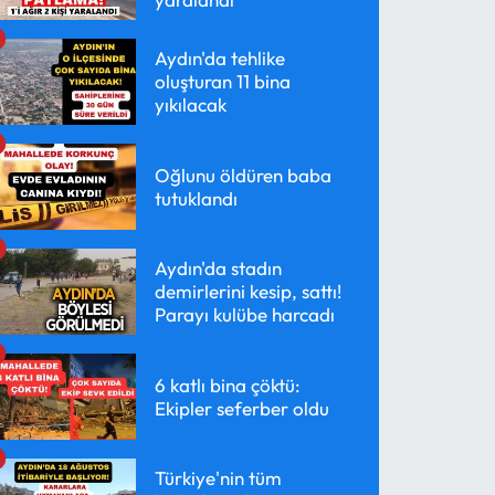
Aydın'da tehlike
oluşturan 11 bina
yıkılacak
Oğlunu öldüren baba
tutuklandı
Aydın'da stadın
demirlerini kesip, sattı!
Parayı kulübe harcadı
6 katlı bina çöktü:
Ekipler seferber oldu
Türkiye'nin tüm