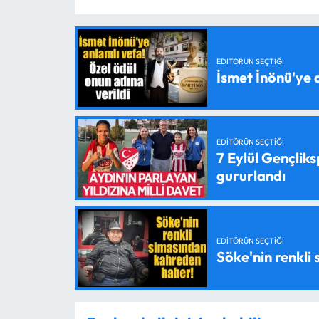
EDITÖRÜN SEÇTIĞI
İsmet İnönü'ye 
EDITÖRÜN SEÇTIĞI
7 Eylül Gençlik
gururlandı
EDITÖRÜN SEÇTIĞI
Söke'nin renkli