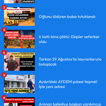
2
Oğlunu öldüren baba tutuklandı
3
6 katlı bina çöktü: Ekipler seferber
oldu
4
Tarkan 29 Ağustos'ta hayranlarıyla
buluşacak
5
Aydın’daki AYDEM şubesi taşındı!
İşte yeni adresi
6
Aranan belediye başkan yardımcısı