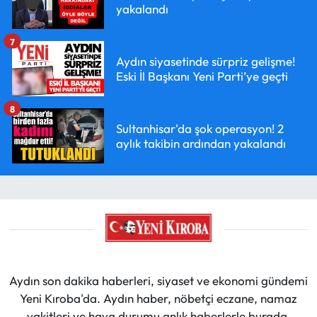
yakalandı
7
Aydın siyasetinde sürpriz gelişme!
Eski İl Başkanı Yeni Parti’ye geçti
8
Sultanhisar'da şok operasyon! 2
aylık takibin ardından yakalandı
Aydın son dakika haberleri, siyaset ve ekonomi gündemi
Yeni Kıroba'da. Aydın haber, nöbetçi eczane, namaz
vakitleri ve hava durumu anlık haberlerle burada.