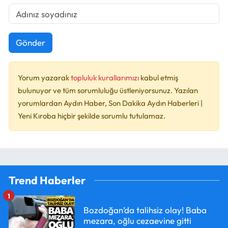
Gönder
Yorum yazarak
topluluk kurallarımızı
kabul etmiş
bulunuyor ve tüm sorumluluğu üstleniyorsunuz. Yazılan
yorumlardan Aydın Haber, Son Dakika Aydın Haberleri |
Yeni Kıroba hiçbir şekilde sorumlu tutulamaz.
Trend Haberler
1
Bozdoğan’da talihsiz olay! Baba
mezara, oğlu cezaevine gitti