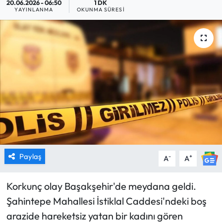
20.06.2026 - 06:50
1 DK
YAYINLANMA
OKUNMA SÜRESI
MAGAZİN
SAĞLIK
SİYASET
SPOR
TARIM
TURİZM
Paylaş
-
+
A
A
YAŞAM
Korkunç olay Başakşehir'de meydana geldi.
RESMİ İLANLAR
Şahintepe Mahallesi İstiklal Caddesi'ndeki boş
arazide hareketsiz yatan bir kadını gören
HABER İLAN