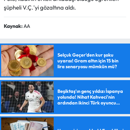
şüpheli V.Ç.'yi gözaltına aldı.
Kaynak:
AA
Selçuk Geçer'den kur şoku
uyarısı! Gram altın için 15 bin
lira senaryosu mümkün mü?
Beşiktaş'ın genç yıldızı İspanya
yolunda! Nihat Kahveci'nin
ardından ikinci Türk oyuncu
olacak