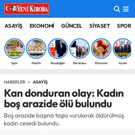
ASAYİŞ
Aydın Nöbetçi Eczaneler
ASAYİŞ
EKONOMİ
GÜNCEL
SİYASET
SPOR
BİLİM-TEKNOLOJİ
Aydın Hava Durumu
ÇEVRE
Aydin Namaz Vakitleri
Spor
Nazilli
Bozdoğan
Karacasu
Ekonomi
Aydın
DÜNYA
Aydın Trafik Yoğunluk Haritası
HABERLER
ASAYIŞ
EĞİTİM
Süper Lig Puan Durumu ve Fikstür
Kan donduran olay: Kadın
EKONOMİ
Tüm Manşetler
boş arazide ölü bulundu
Boş arazide başına taşla vurularak öldürülmüş
GÜNCEL
Son Dakika Haberleri
kadın cesedi bulundu.
GÜNDEM
Haber Arşivi