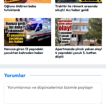
Oğlunu öldüren baba
Traktör ile römork arasında
tutuklandı
sıkıştı! Acı haber geldi
Havuza giren 13 yaşındaki
Apartmanda yürek yakan olay!
çocuktan kahreden haber
4 yaşındaki çocuk 5. kattan
düştü
Yorumlar