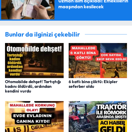
Uzman isim açıkladı! Emeklilerin
maaşından kesilecek
Bunlar da ilginizi çekebilir
Otomobilde dehşet! Tartıştığı
6 katlı bina çöktü: Ekipler
kadını öldürdü, ardından
seferber oldu
kendini vurdu