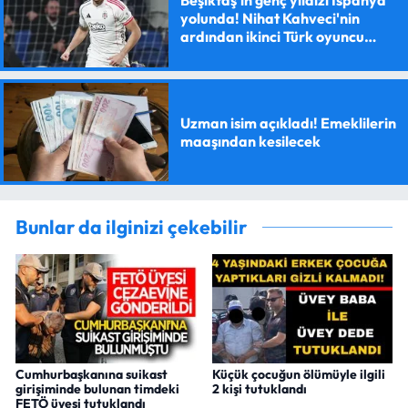
yolunda! Nihat Kahveci'nin
ardından ikinci Türk oyuncu
olacak
Uzman isim açıkladı! Emeklilerin
maaşından kesilecek
Bunlar da ilginizi çekebilir
Cumhurbaşkanına suikast
Küçük çocuğun ölümüyle ilgili
girişiminde bulunan timdeki
2 kişi tutuklandı
FETÖ üyesi tutuklandı