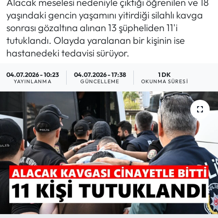
Alacak meselesi nedeniyle çıktığı öğrenilen ve 18
yaşındaki gencin yaşamını yitirdiği silahlı kavga
MAGAZİN
sonrası gözaltına alınan 13 şüpheliden 11'i
tutuklandı. Olayda yaralanan bir kişinin ise
SAĞLIK
hastanedeki tedavisi sürüyor.
SİYASET
04.07.2026 - 10:23
04.07.2026 - 17:38
1 DK
YAYINLANMA
GÜNCELLEME
OKUNMA SÜRESI
SPOR
TARIM
TURİZM
YAŞAM
RESMİ İLANLAR
HABER İLAN