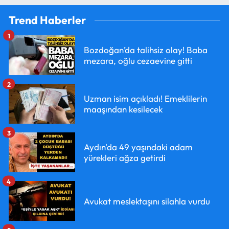
Trend Haberler
1
Bozdoğan’da talihsiz olay! Baba
mezara, oğlu cezaevine gitti
2
Uzman isim açıkladı! Emeklilerin
maaşından kesilecek
3
Aydın'da 49 yaşındaki adam
yürekleri ağza getirdi
4
Avukat meslektaşını silahla vurdu