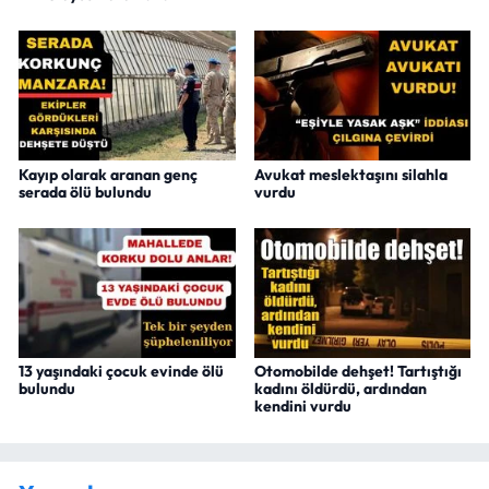
Kayıp olarak aranan genç
Avukat meslektaşını silahla
serada ölü bulundu
vurdu
13 yaşındaki çocuk evinde ölü
Otomobilde dehşet! Tartıştığı
bulundu
kadını öldürdü, ardından
kendini vurdu