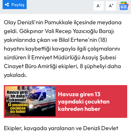
Paylaş
-
+
A
A
Olay Denizli'nin Pamukkale ilçesinde meydana
geldi. Gökpınar Vali Recep Yazıcıoğlu Barajı
yakınlarında çıkan ve Bilal Ertene'nin (18)
hayatını kaybettiği kavgayla ilgili çalışmalarını
sürdüren İl Emniyet Müdürlüğü Asayiş Şubesi
Cinayet Büro Amirliği ekipleri, 8 şüpheliyi daha
yakaladı.
Havuza giren 13
yaşındaki çocuktan
kahreden haber
Ekipler, kavgada yaralanan ve Denizli Devlet