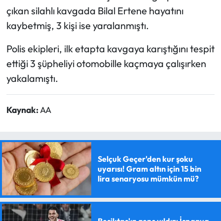
çıkan silahlı kavgada Bilal Ertene hayatını
kaybetmiş, 3 kişi ise yaralanmıştı.
Polis ekipleri, ilk etapta kavgaya karıştığını tespit
ettiği 3 şüpheliyi otomobille kaçmaya çalışırken
yakalamıştı.
Kaynak:
AA
Selçuk Geçer'den kur şoku
uyarısı! Gram altın için 15 bin
lira senaryosu mümkün mü?
Beşiktaş'ın genç yıldızı İspanya