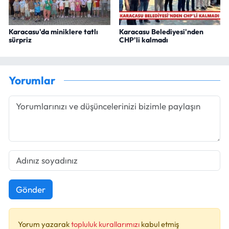
Karacasu'da miniklere tatlı
Karacasu Belediyesi'nden
sürpriz
CHP'li kalmadı
Yorumlar
Gönder
Yorum yazarak
topluluk kurallarımızı
kabul etmiş