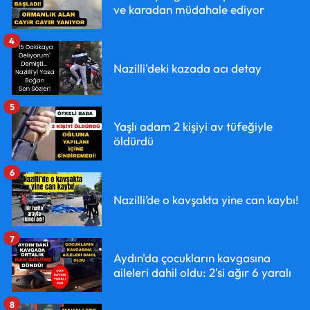
ve karadan müdahale ediyor
4
Nazilli'deki kazada acı detay
5
Yaşlı adam 2 kişiyi av tüfeğiyle
öldürdü
6
Nazilli’de o kavşakta yine can kaybı!
7
Aydın'da çocukların kavgasına
aileleri dahil oldu: 2'si ağır 6 yaralı
8