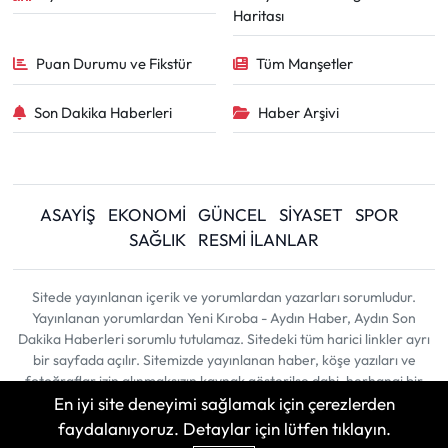
Haritası
Puan Durumu ve Fikstür
Tüm Manşetler
Son Dakika Haberleri
Haber Arşivi
ASAYİŞ
EKONOMİ
GÜNCEL
SİYASET
SPOR
SAĞLIK
RESMİ İLANLAR
Sitede yayınlanan içerik ve yorumlardan yazarları sorumludur.
Yayınlanan yorumlardan Yeni Kıroba - Aydın Haber, Aydın Son
Dakika Haberleri sorumlu tutulamaz. Sitedeki tüm harici linkler ayrı
bir sayfada açılır. Sitemizde yayınlanan haber, köşe yazıları ve
fotoğraflar izin alınmaksızın kaynak gösterilse dahi, herhangi bir
En iyi site deneyimi sağlamak için çerezlerden
ortamda kullanılamaz ve yayınlanamaz
faydalanıyoruz. Detaylar için lütfen tıklayın.