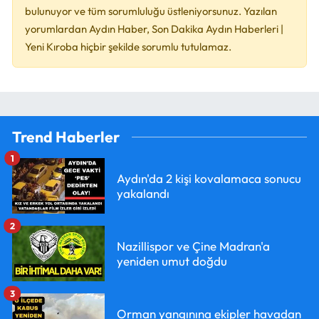
bulunuyor ve tüm sorumluluğu üstleniyorsunuz. Yazılan
yorumlardan Aydın Haber, Son Dakika Aydın Haberleri |
Yeni Kıroba hiçbir şekilde sorumlu tutulamaz.
Trend Haberler
1
Aydın'da 2 kişi kovalamaca sonucu
yakalandı
2
Nazillispor ve Çine Madran'a
yeniden umut doğdu
3
Orman yangınına ekipler havadan