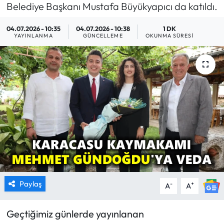
Belediye Başkanı Mustafa Büyükyapıcı da katıldı.
MAGAZİN
04.07.2026 - 10:35
04.07.2026 - 10:38
1 DK
YAYINLANMA
GÜNCELLEME
OKUNMA SÜRESI
SAĞLIK
SİYASET
SPOR
TARIM
TURİZM
YAŞAM
Paylaş
-
+
A
A
RESMİ İLANLAR
Geçtiğimiz günlerde yayınlanan
HABER İLAN