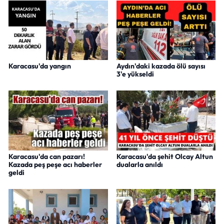
Karacasu'da yangın
Aydın'daki kazada ölü sayısı
3'e yükseldi
Karacasu'da can pazarı!
Karacasu'da şehit Olcay Altun
Kazada peş peşe acı haberler
dualarla anıldı
geldi