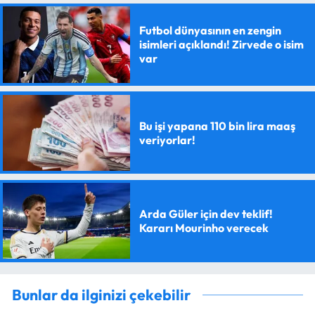
Futbol dünyasının en zengin
isimleri açıklandı! Zirvede o isim
var
Bu işi yapana 110 bin lira maaş
veriyorlar!
Arda Güler için dev teklif!
Kararı Mourinho verecek
Bunlar da ilginizi çekebilir