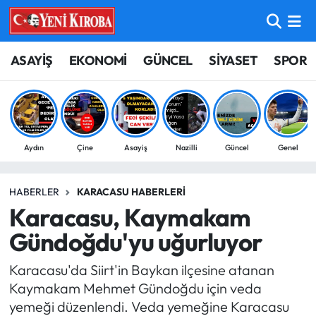
ASAYİŞ
Aydın Nöbetçi Eczaneler
ASAYİŞ
EKONOMİ
GÜNCEL
SİYASET
SPOR
BİLİM-TEKNOLOJİ
Aydın Hava Durumu
ÇEVRE
Aydin Namaz Vakitleri
Aydın
Çine
Asayiş
Nazilli
Güncel
Genel
DÜNYA
Aydın Trafik Yoğunluk Haritası
HABERLER
KARACASU HABERLERI
EĞİTİM
Süper Lig Puan Durumu ve Fikstür
Karacasu, Kaymakam
EKONOMİ
Tüm Manşetler
Gündoğdu'yu uğurluyor
Karacasu'da Siirt'in Baykan ilçesine atanan
GÜNCEL
Son Dakika Haberleri
Kaymakam Mehmet Gündoğdu için veda
yemeği düzenlendi. Veda yemeğine Karacasu
GÜNDEM
Haber Arşivi