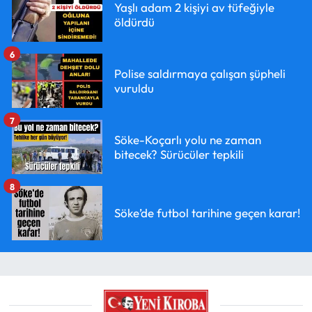
Yaşlı adam 2 kişiyi av tüfeğiyle
öldürdü
6
Polise saldırmaya çalışan şüpheli
vuruldu
7
Söke-Koçarlı yolu ne zaman
bitecek? Sürücüler tepkili
8
Söke’de futbol tarihine geçen karar!