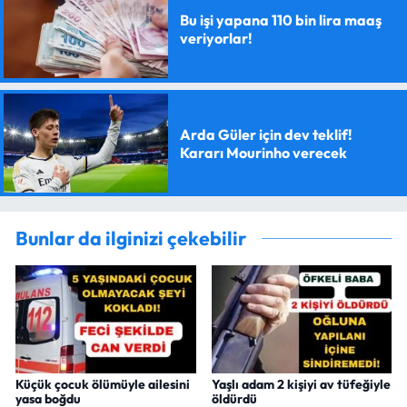
Bu işi yapana 110 bin lira maaş
veriyorlar!
Arda Güler için dev teklif!
Kararı Mourinho verecek
Bunlar da ilginizi çekebilir
Küçük çocuk ölümüyle ailesini
Yaşlı adam 2 kişiyi av tüfeğiyle
yasa boğdu
öldürdü