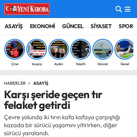
ASAYİŞ
Aydın Nöbetçi Eczaneler
ASAYİŞ
EKONOMİ
GÜNCEL
SİYASET
SPOR
BİLİM-TEKNOLOJİ
Aydın Hava Durumu
ÇEVRE
Aydin Namaz Vakitleri
Çine
Asayiş
Aydın
Nazilli
Güncel
Genel
DÜNYA
Aydın Trafik Yoğunluk Haritası
HABERLER
ASAYIŞ
EĞİTİM
Süper Lig Puan Durumu ve Fikstür
Karşı şeride geçen tır
EKONOMİ
Tüm Manşetler
felaket getirdi
Çevre yolunda iki tırın kafa kafaya çarpıştığı
GÜNCEL
Son Dakika Haberleri
kazada bir sürücü yaşamını yitirirken, diğer
sürücü yaralandı.
GÜNDEM
Haber Arşivi