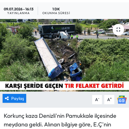
09.07.2026 - 16:13
1 DK
MAGAZİN
YAYINLANMA
OKUNMA SÜRESI
SAĞLIK
SİYASET
SPOR
TARIM
TURİZM
YAŞAM
Paylaş
-
+
A
A
RESMİ İLANLAR
Korkunç kaza Denizli'nin Pamukkale ilçesinde
meydana geldi. Alınan bilgiye göre, E.Ç'nin
HABER İLAN