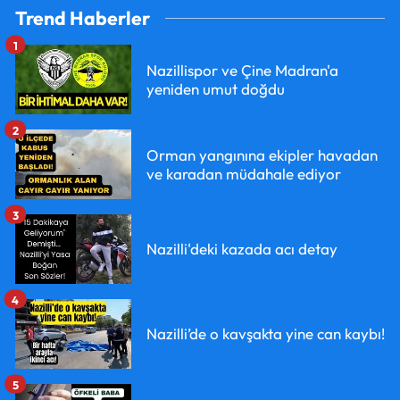
Trend Haberler
1
Nazillispor ve Çine Madran'a
yeniden umut doğdu
2
Orman yangınına ekipler havadan
ve karadan müdahale ediyor
3
Nazilli'deki kazada acı detay
4
Nazilli’de o kavşakta yine can kaybı!
5