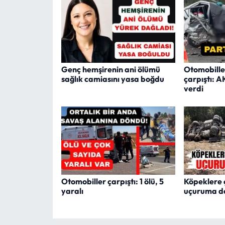
Genç hemşirenin ani ölümü
Otomobille
sağlık camiasını yasa boğdu
çarpıştı: A
verdi
Otomobiller çarpıştı: 1 ölü, 5
Köpeklere
yaralı
uçuruma de