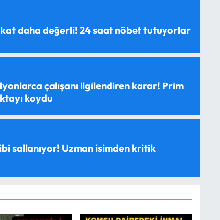
 kat daha değerli! 24 saat nöbet tutuyorlar
yonlarca çalışanı ilgilendiren karar! Prim
oktayı koydu
ibi sallanıyor! Uzman isimden kritik