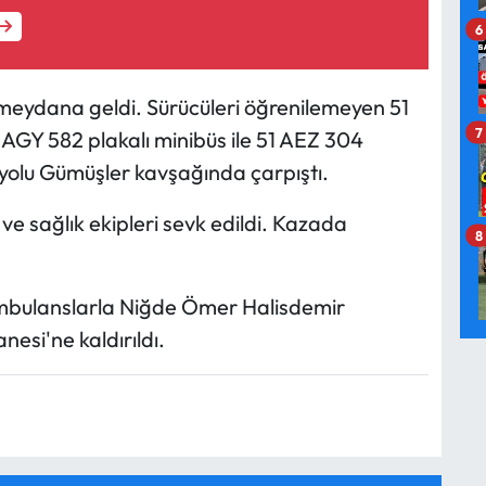
6
 meydana geldi. Sürücüleri öğrenilemeyen 51
7
3 AGY 582 plakalı minibüs ile 51 AEZ 304
yolu Gümüşler kavşağında çarpıştı.
 ve sağlık ekipleri sevk edildi. Kazada
8
e ambulanslarla Niğde Ömer Halisdemir
esi'ne kaldırıldı.