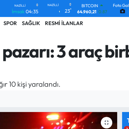
Foto Gal
DOLAR
°
23
İmsak
04:35
47,7436
0.18
EURO
SPOR
SAĞLIK
RESMİ İLANLAR
55,2510
0.32
STERLİN
64,4811
0.38
GRAM ALTIN
azarı: 3 araç birb
6648.99
2.59
BİST100
13.773
-19
BITCOIN
64.960,21
0.87
ır 10 kişi yaralandı.
1