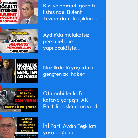
Kızı ve damadı gözaltı
listesinde! Bülent
Tezcan’dan ilk açıklama
Aydın'da mülakatsız
personel alımı
yapılacak! İşte
detaylar...
Nazilli’de 16 yaşındaki
gençten acı haber
Otomobiller kafa
kafaya çarpıştı: AK
Parti'li başkan can verdi
İYİ Parti Aydın Teşkilatı
yasa boğuldu