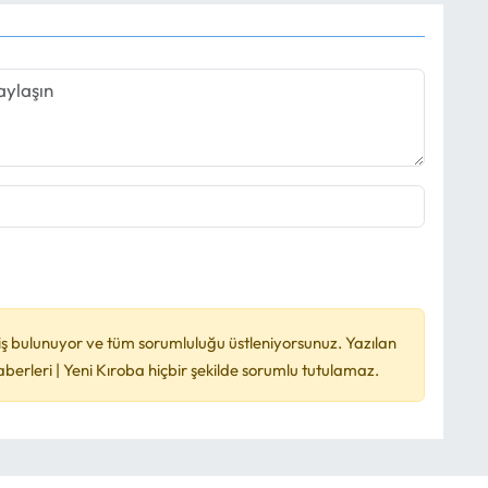
ş bulunuyor ve tüm sorumluluğu üstleniyorsunuz. Yazılan
rleri | Yeni Kıroba hiçbir şekilde sorumlu tutulamaz.