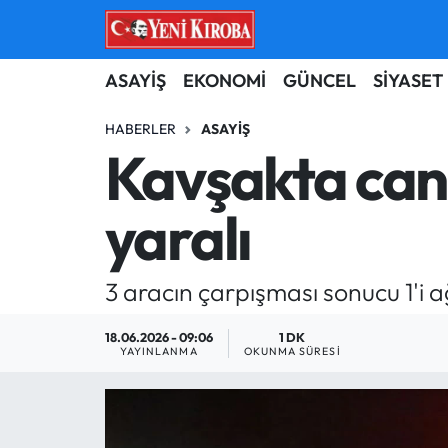
ASAYİŞ
Aydın Nöbetçi Eczaneler
ASAYİŞ
EKONOMİ
GÜNCEL
SİYASET
BİLİM-TEKNOLOJİ
Aydın Hava Durumu
HABERLER
ASAYIŞ
Kavşakta can p
ÇEVRE
Aydin Namaz Vakitleri
yaralı
DÜNYA
Aydın Trafik Yoğunluk Haritası
EĞİTİM
Süper Lig Puan Durumu ve Fikstür
3 aracın çarpışması sonucu 1'i ağ
EKONOMİ
Tüm Manşetler
18.06.2026 - 09:06
1 DK
YAYINLANMA
OKUNMA SÜRESI
GÜNCEL
Son Dakika Haberleri
GÜNDEM
Haber Arşivi