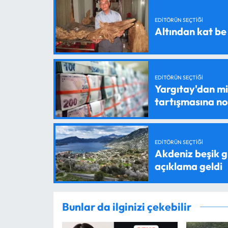
EDITÖRÜN SEÇTIĞI
Altından kat be
EDITÖRÜN SEÇTIĞI
Yargıtay'dan mil
tartışmasına n
EDITÖRÜN SEÇTIĞI
Akdeniz beşik g
açıklama geldi
Bunlar da ilginizi çekebilir