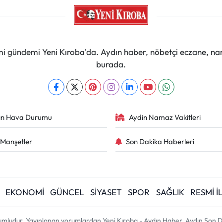
mi gündemi Yeni Kıroba'da. Aydın haber, nöbetçi eczane, na
burada.
ın Hava Durumu
Aydin Namaz Vakitleri
Manşetler
Son Dakika Haberleri
EKONOMİ
GÜNCEL
SİYASET
SPOR
SAĞLIK
RESMİ 
umludur. Yayınlanan yorumlardan Yeni Kıroba - Aydın Haber, Aydın Son D