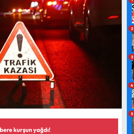
2
3
4
5
rbere kurşun yağdı!