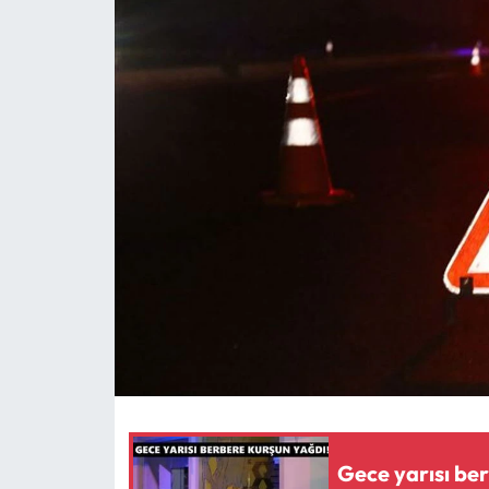
MAGAZİN
SAĞLIK
SİYASET
SPOR
TARIM
TURİZM
YAŞAM
RESMİ İLANLAR
Gece yarısı be
HABER İLAN