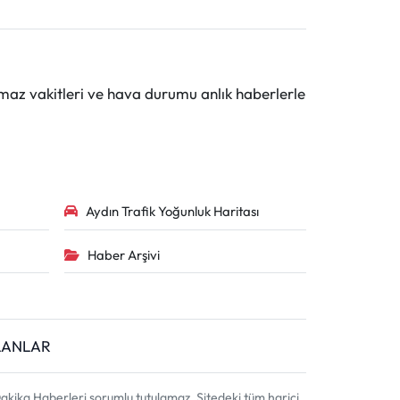
maz vakitleri ve hava durumu anlık haberlerle
Aydın Trafik Yoğunluk Haritası
Haber Arşivi
İLANLAR
akika Haberleri sorumlu tutulamaz. Sitedeki tüm harici