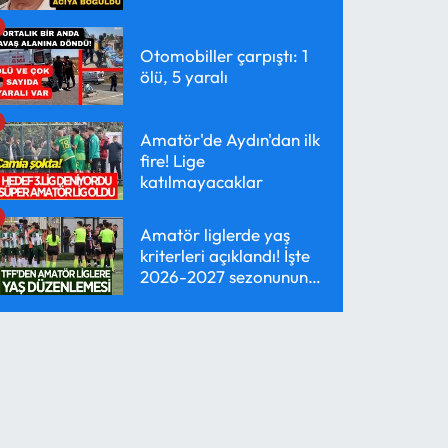
Otomobiller çarpıştı: 1
ölü, 5 yaralı
Amatör'de Aydın'dan ilk
fire! Lige
katılmayacaklar
Amatör liglerde yaş
kriterleri açıklandı! İşte
2026-2027 sezonunun
yeni kuralları