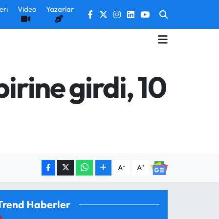
eri
Video
Yazarlar
irine girdi, 10
-
+
A
A
Trend Haberler