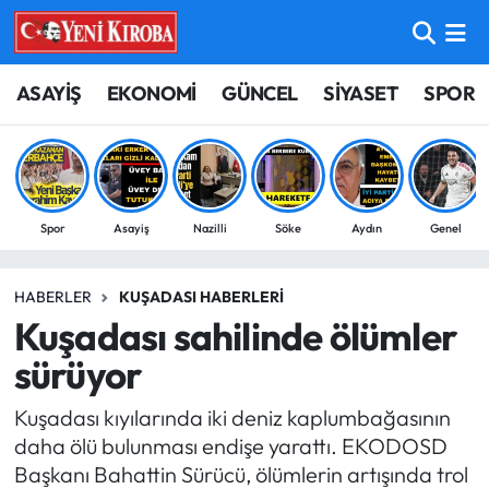
ASAYİŞ
Aydın Nöbetçi Eczaneler
ASAYİŞ
EKONOMİ
GÜNCEL
SİYASET
SPOR
BİLİM-TEKNOLOJİ
Aydın Hava Durumu
ÇEVRE
Aydin Namaz Vakitleri
Spor
Asayiş
Nazilli
Söke
Aydın
Genel
DÜNYA
Aydın Trafik Yoğunluk Haritası
HABERLER
KUŞADASI HABERLERI
EĞİTİM
Süper Lig Puan Durumu ve Fikstür
Kuşadası sahilinde ölümler
EKONOMİ
Tüm Manşetler
sürüyor
Kuşadası kıyılarında iki deniz kaplumbağasının
GÜNCEL
Son Dakika Haberleri
daha ölü bulunması endişe yarattı. EKODOSD
Başkanı Bahattin Sürücü, ölümlerin artışında trol
GÜNDEM
Haber Arşivi