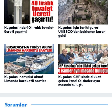
Kuşadası’nda 40 liralık tuvalet
Kuşadası için tarihi gurur!
ücreti şaşırttı!
UNESCO'dan beklenen karar
geldi
Kuşadası’na turist akını!
Kuşadası CHP'sinde dikkat
Limanda hareketli saatler
çeken kare! O isimler aynı
masada buluştu
Yorumlar