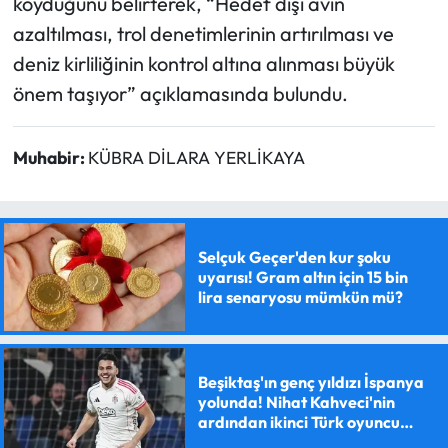
koyduğunu belirterek, “Hedef dışı avın
azaltılması, trol denetimlerinin artırılması ve
deniz kirliliğinin kontrol altına alınması büyük
önem taşıyor” açıklamasında bulundu.
Muhabir:
KÜBRA DİLARA YERLİKAYA
Selçuk Geçer'den kur şoku
uyarısı! Gram altın için 15 bin
lira senaryosu mümkün mü?
Beşiktaş'ın genç yıldızı İspanya
yolunda! Nihat Kahveci'nin
ardından ikinci Türk oyuncu
olacak