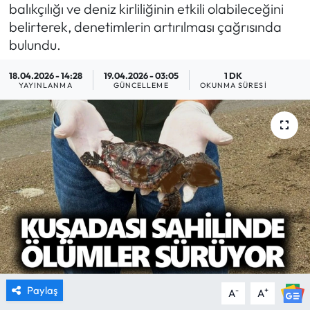
balıkçılığı ve deniz kirliliğinin etkili olabileceğini
MAGAZİN
belirterek, denetimlerin artırılması çağrısında
bulundu.
SAĞLIK
18.04.2026 - 14:28
19.04.2026 - 03:05
1 DK
YAYINLANMA
GÜNCELLEME
OKUNMA SÜRESI
SİYASET
SPOR
TARIM
TURİZM
YAŞAM
RESMİ İLANLAR
Paylaş
-
+
A
A
HABER İLAN