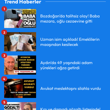
Trend Haberler
1
Bozdoğan’da talihsiz olay! Baba
mezara, oğlu cezaevine gitti
2
Uzman isim açıkladı! Emeklilerin
maaşından kesilecek
3
Aydın'da 49 yaşındaki adam
yürekleri ağza getirdi
4
Avukat meslektaşını silahla vurdu
5
Kızı ve damadı gözaltı listesinde!