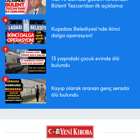
Bülent Tezcan’dan ilk açıklama
6
Kuşadası Belediyesi'nde ikinci
dalga operasyon!
7
13 yaşındaki çocuk evinde ölü
bulundu
8
Kayıp olarak aranan genç serada
ölü bulundu