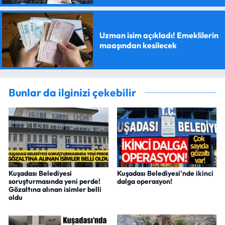
Uzman isim açıkladı! Emeklilerin
maaşından kesilecek
Bunlar da ilginizi çekebilir
Kuşadası Belediyesi
Kuşadası Belediyesi'nde ikinci
soruşturmasında yeni perde!
dalga operasyon!
Gözaltına alınan isimler belli
oldu