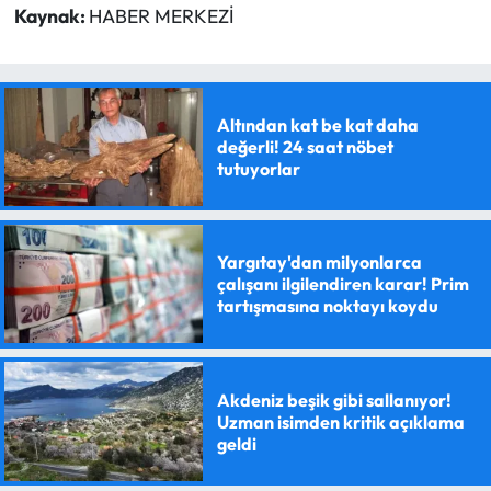
Kaynak:
HABER MERKEZİ
Altından kat be kat daha
değerli! 24 saat nöbet
tutuyorlar
Yargıtay'dan milyonlarca
çalışanı ilgilendiren karar! Prim
tartışmasına noktayı koydu
Akdeniz beşik gibi sallanıyor!
Uzman isimden kritik açıklama
geldi