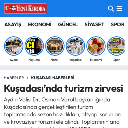
ASAYİŞ
Aydın Nöbetçi Eczaneler
ASAYİŞ
EKONOMİ
GÜNCEL
SİYASET
SPOR
BİLİM-TEKNOLOJİ
Aydın Hava Durumu
ÇEVRE
Aydin Namaz Vakitleri
Aydın
Kuyucak
Nazilli
Kuşadası
Ekonomi
Spor
DÜNYA
Aydın Trafik Yoğunluk Haritası
HABERLER
KUŞADASI HABERLERI
EĞİTİM
Süper Lig Puan Durumu ve Fikstür
Kuşadası’nda turizm zirvesi
EKONOMİ
Tüm Manşetler
Aydın Valisi Dr. Osman Varol başkanlığında
Kuşadası’nda gerçekleştirilen turizm
GÜNCEL
Son Dakika Haberleri
toplantısında sezon hazırlıkları, altyapı sorunları
ve kruvaziyer turizmi ele alındı. Toplantının ana
GÜNDEM
Haber Arşivi