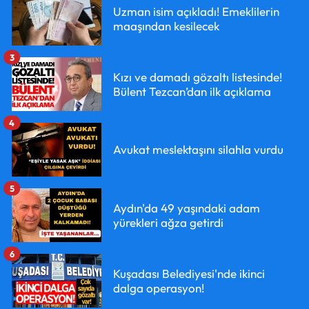
Uzman isim açıkladı! Emeklilerin
maaşından kesilecek
3
Kızı ve damadı gözaltı listesinde!
Bülent Tezcan’dan ilk açıklama
4
Avukat meslektaşını silahla vurdu
5
Aydın'da 49 yaşındaki adam
yürekleri ağza getirdi
6
Kuşadası Belediyesi'nde ikinci
dalga operasyon!