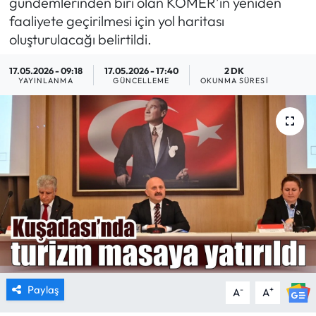
gündemlerinden biri olan KOMER’in yeniden
faaliyete geçirilmesi için yol haritası
MAGAZİN
oluşturulacağı belirtildi.
SAĞLIK
17.05.2026 - 09:18
17.05.2026 - 17:40
2 DK
YAYINLANMA
GÜNCELLEME
OKUNMA SÜRESI
SİYASET
SPOR
TARIM
TURİZM
YAŞAM
RESMİ İLANLAR
Paylaş
-
+
A
A
HABER İLAN