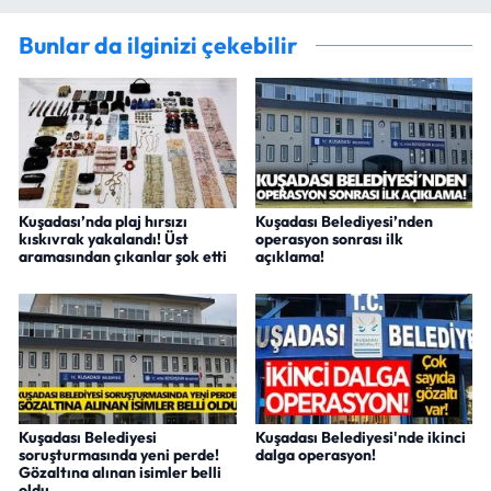
Bunlar da ilginizi çekebilir
Kuşadası’nda plaj hırsızı
Kuşadası Belediyesi’nden
kıskıvrak yakalandı! Üst
operasyon sonrası ilk
aramasından çıkanlar şok etti
açıklama!
Kuşadası Belediyesi
Kuşadası Belediyesi'nde ikinci
soruşturmasında yeni perde!
dalga operasyon!
Gözaltına alınan isimler belli
oldu