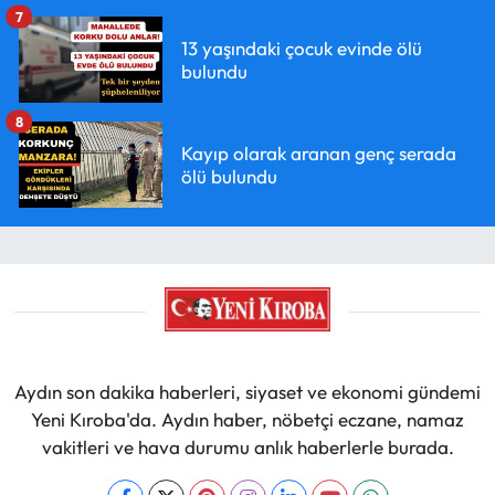
7
13 yaşındaki çocuk evinde ölü
bulundu
8
Kayıp olarak aranan genç serada
ölü bulundu
Aydın son dakika haberleri, siyaset ve ekonomi gündemi
Yeni Kıroba'da. Aydın haber, nöbetçi eczane, namaz
vakitleri ve hava durumu anlık haberlerle burada.