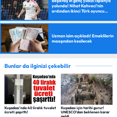
Beşiktaş'ın genç yıldızı İspanya
yolunda! Nihat Kahveci'nin
ardından ikinci Türk oyuncu
olacak
Uzman isim açıkladı! Emeklilerin
maaşından kesilecek
Bunlar da ilginizi çekebilir
Kuşadası’nda 40 liralık tuvalet
Kuşadası için tarihi gurur!
ücreti şaşırttı!
UNESCO'dan beklenen karar
geldi