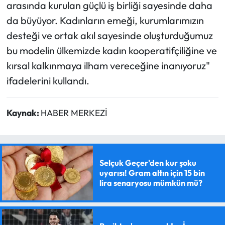
arasında kurulan güçlü iş birliği sayesinde daha
da büyüyor. Kadınların emeği, kurumlarımızın
desteği ve ortak akıl sayesinde oluşturduğumuz
bu modelin ülkemizde kadın kooperatifçiliğine ve
kırsal kalkınmaya ilham vereceğine inanıyoruz"
ifadelerini kullandı.
Kaynak:
HABER MERKEZİ
Selçuk Geçer'den kur şoku
uyarısı! Gram altın için 15 bin
lira senaryosu mümkün mü?