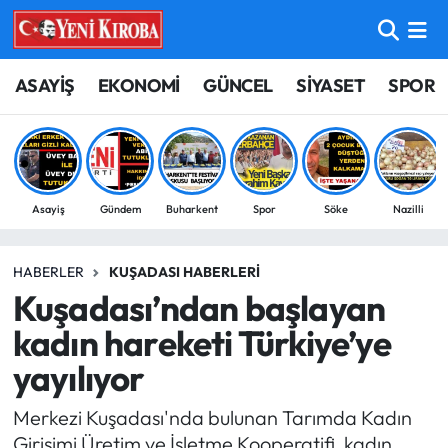
ASAYİŞ
Aydın Nöbetçi Eczaneler
ASAYİŞ
EKONOMİ
GÜNCEL
SİYASET
SPOR
BİLİM-TEKNOLOJİ
Aydın Hava Durumu
ÇEVRE
Aydin Namaz Vakitleri
Asayiş
Gündem
Buharkent
Spor
Söke
Nazilli
DÜNYA
Aydın Trafik Yoğunluk Haritası
HABERLER
KUŞADASI HABERLERI
EĞİTİM
Süper Lig Puan Durumu ve Fikstür
Kuşadası’ndan başlayan
EKONOMİ
Tüm Manşetler
kadın hareketi Türkiye’ye
yayılıyor
GÜNCEL
Son Dakika Haberleri
Merkezi Kuşadası'nda bulunan Tarımda Kadın
GÜNDEM
Haber Arşivi
Girişimi Üretim ve İşletme Kooperatifi, kadın