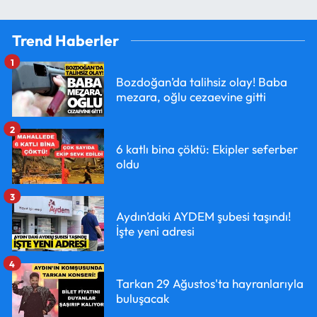
Trend Haberler
1
Bozdoğan’da talihsiz olay! Baba
mezara, oğlu cezaevine gitti
2
6 katlı bina çöktü: Ekipler seferber
oldu
3
Aydın’daki AYDEM şubesi taşındı!
İşte yeni adresi
4
Tarkan 29 Ağustos'ta hayranlarıyla
buluşacak