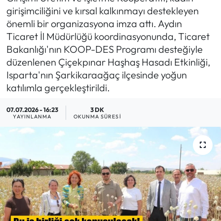
girişimciliğini ve kırsal kalkınmayı destekleyen
MAGAZİN
önemli bir organizasyona imza attı. Aydın
Ticaret İl Müdürlüğü koordinasyonunda, Ticaret
SAĞLIK
Bakanlığı'nın KOOP-DES Programı desteğiyle
düzenlenen Çiçekpınar Haşhaş Hasadı Etkinliği,
SİYASET
Isparta'nın Şarkikaraağaç ilçesinde yoğun
katılımla gerçekleştirildi.
SPOR
07.07.2026 - 16:23
3 DK
YAYINLANMA
OKUNMA SÜRESI
TARIM
TURİZM
YAŞAM
RESMİ İLANLAR
HABER İLAN