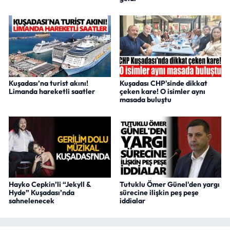
Kuşadası’na turist akını!
Kuşadası CHP'sinde dikkat
Limanda hareketli saatler
çeken kare! O isimler aynı
masada buluştu
Hayko Cepkin’li “Jekyll &
Tutuklu Ömer Günel'den yargı
Hyde” Kuşadası’nda
sürecine ilişkin peş peşe
sahnelenecek
iddialar