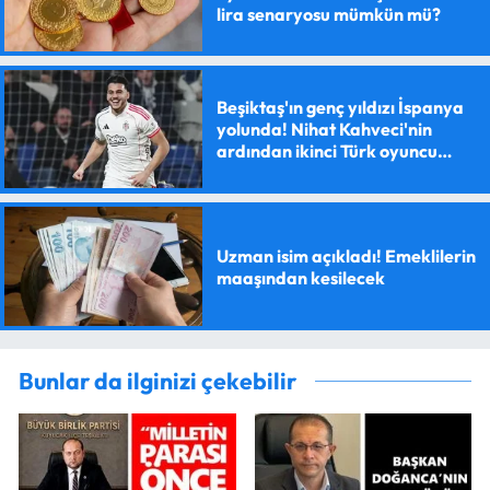
lira senaryosu mümkün mü?
Beşiktaş'ın genç yıldızı İspanya
yolunda! Nihat Kahveci'nin
ardından ikinci Türk oyuncu
olacak
Uzman isim açıkladı! Emeklilerin
maaşından kesilecek
Bunlar da ilginizi çekebilir