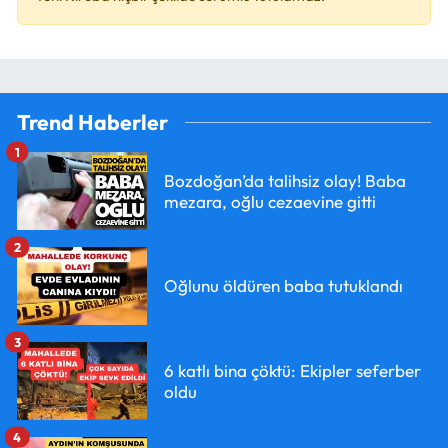
Trend Haberler
1
Bozdoğan’da talihsiz olay! Baba
mezara, oğlu cezaevine gitti
2
Oğlunu öldüren baba tutuklandı
3
6 katlı bina çöktü: Ekipler seferber
oldu
4