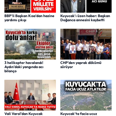
BBP'li Başkan Kısa'dan hazine
Kuyucak'ı üzen haber: Başkan
yardımı çıkışı
Doğanca annesini kaybetti
3 helikopter havalandı!
CHP'den yaprak dökümü
Aydın'daki yangında acı
sürüyor
bilanço
Vali Varol'dan Kuyucak
Kuyucak'ta facia ucuz