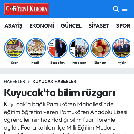
ASAYİŞ
Aydın Nöbetçi Eczaneler
ASAYİŞ
EKONOMİ
GÜNCEL
SİYASET
SPOR
BİLİM-TEKNOLOJİ
Aydın Hava Durumu
ÇEVRE
Aydin Namaz Vakitleri
Spor
Nazilli
Bozdoğan
Karacasu
Ekonomi
Aydın
DÜNYA
Aydın Trafik Yoğunluk Haritası
HABERLER
KUYUCAK HABERLERI
EĞİTİM
Süper Lig Puan Durumu ve Fikstür
Kuyucak'ta bilim rüzgarı
EKONOMİ
Tüm Manşetler
Kuyucak'a bağlı Pamukören Mahallesi'nde
eğitim öğretim veren Pamukören Anadolu Lisesi
GÜNCEL
Son Dakika Haberleri
öğrencilerinin hazırladığı bilim fuarı törenle
açıldı. Fuara katılan İlçe Milli Eğitim Müdürü
GÜNDEM
Haber Arşivi