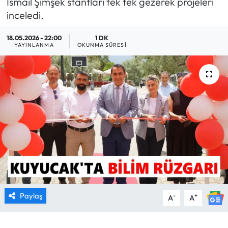
İsmail Şimşek stantları tek tek gezerek projeleri
inceledi.
MAGAZİN
18.05.2026 - 22:00
1 DK
SAĞLIK
YAYINLANMA
OKUNMA SÜRESI
SİYASET
SPOR
TARIM
TURİZM
YAŞAM
Paylaş
-
+
A
A
RESMİ İLANLAR
HABER İLAN