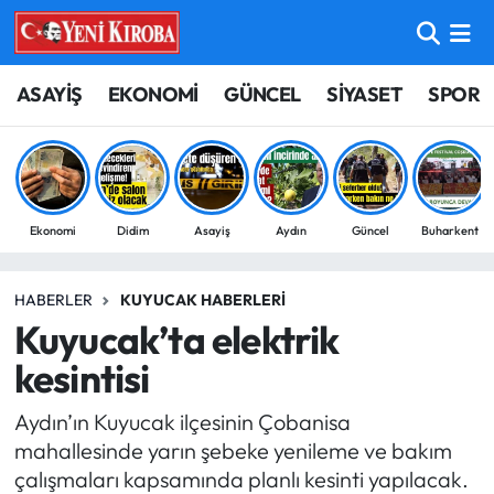
ASAYİŞ
Aydın Nöbetçi Eczaneler
ASAYİŞ
EKONOMİ
GÜNCEL
SİYASET
SPOR
BİLİM-TEKNOLOJİ
Aydın Hava Durumu
ÇEVRE
Aydin Namaz Vakitleri
Ekonomi
Didim
Asayiş
Aydın
Güncel
Buharkent
DÜNYA
Aydın Trafik Yoğunluk Haritası
HABERLER
KUYUCAK HABERLERI
EĞİTİM
Süper Lig Puan Durumu ve Fikstür
Kuyucak’ta elektrik
EKONOMİ
Tüm Manşetler
kesintisi
Aydın’ın Kuyucak ilçesinin Çobanisa
GÜNCEL
Son Dakika Haberleri
mahallesinde yarın şebeke yenileme ve bakım
çalışmaları kapsamında planlı kesinti yapılacak.
GÜNDEM
Haber Arşivi