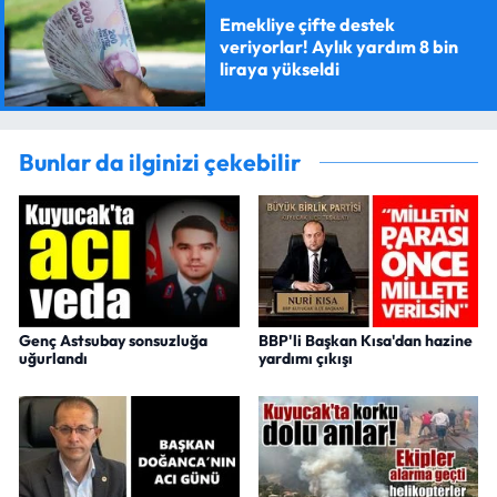
Emekliye çifte destek
veriyorlar! Aylık yardım 8 bin
liraya yükseldi
Bunlar da ilginizi çekebilir
Genç Astsubay sonsuzluğa
BBP'li Başkan Kısa'dan hazine
uğurlandı
yardımı çıkışı