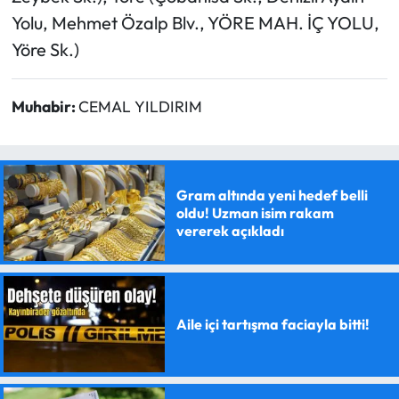
Yolu, Mehmet Özalp Blv., YÖRE MAH. İÇ YOLU,
Yöre Sk.)
Muhabir:
CEMAL YILDIRIM
Gram altında yeni hedef belli
oldu! Uzman isim rakam
vererek açıkladı
Aile içi tartışma faciayla bitti!