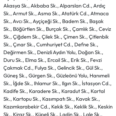
Akasya Sk., Akbaba Sk., Alparslan Cd., Ardıç
Sk., Armut Sk., Asma Sk., Atatürk Cd., Atmaca
Sk., Avcı Sk., Ayçiçeği Sk., Badem Sk., Başak
Sk., Böğürtlen Sk., Burçak Sk., Çamlık Sk., Ceviz
Sk., Çiğdem Sk., Çilek Sk., Çimen Sk., Çitlenbik
Sk., Çınar Sk., Cumhuriyet Cd., Defne Sk.,
Değirmen Sk., Denizli Aydın Yolu, Doğan Sk.,
Duru Sk., Elma Sk., Ercail Sk., Erik Sk., Fevzi
Çakmak Cd., Fulya Sk., Gelincik Sk., Gül Sk.,
Güneş Sk., Gürgen Sk., Güzleönü Yolu, Hanımeli
Sk., İğde Sk., Ihlamur Sk., Ilgın Sk., İstasyon Cd.,
Kadife Sk., Karadere Sk., Karadut Sk., Kartal
Sk., Kartopu Sk., Kasımpatı Sk., Kavak Sk.,
Kazımkarabekir Cd., Kekik Sk., Keklik Sk., Keskin
Sk., Kiraz Sk., Küpeli Sk., Ladin Sk., Lale Sk.,