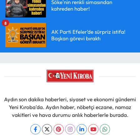
Söke'nin renkli simasından
kahreden haber!
8
AK Parti Efeler’de sürpriz istifa!
Başkan görevi bıraktı
Aydın son dakika haberleri, siyaset ve ekonomi gündemi
Yeni Kıroba'da. Aydın haber, nöbetçi eczane, namaz
vakitleri ve hava durumu anlık haberlerle burada.