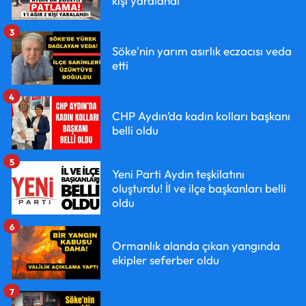
kişi yaralandı
3
Söke'nin yarım asırlık eczacısı veda
etti
4
CHP Aydın’da kadın kolları başkanı
belli oldu
5
Yeni Parti Aydın teşkilatını
oluşturdu! İl ve ilçe başkanları belli
oldu
6
Ormanlık alanda çıkan yangında
ekipler seferber oldu
7