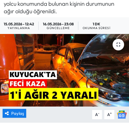
yolcu konumunda bulunan kişinin durumunun
MAGAZİN
ağır olduğu öğrenildi.
15.05.2026 - 12:42
16.05.2026 - 23:08
1 DK
SAĞLIK
YAYINLANMA
GÜNCELLEME
OKUNMA SÜRESI
SİYASET
SPOR
TARIM
TURİZM
YAŞAM
RESMİ İLANLAR
Paylaş
-
+
A
A
HABER İLAN