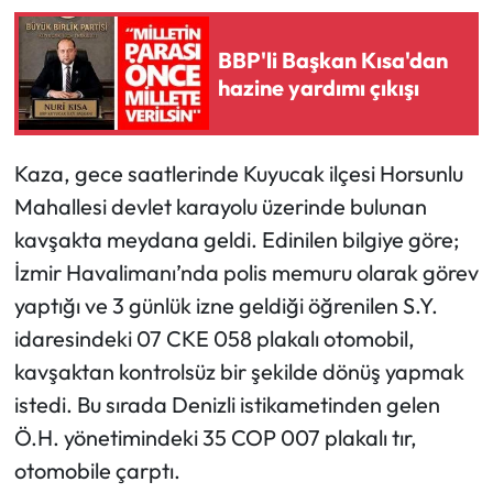
BBP'li Başkan Kısa'dan
hazine yardımı çıkışı
Kaza, gece saatlerinde Kuyucak ilçesi Horsunlu
Mahallesi devlet karayolu üzerinde bulunan
kavşakta meydana geldi. Edinilen bilgiye göre;
İzmir Havalimanı’nda polis memuru olarak görev
yaptığı ve 3 günlük izne geldiği öğrenilen S.Y.
idaresindeki 07 CKE 058 plakalı otomobil,
kavşaktan kontrolsüz bir şekilde dönüş yapmak
istedi. Bu sırada Denizli istikametinden gelen
Ö.H. yönetimindeki 35 COP 007 plakalı tır,
otomobile çarptı.