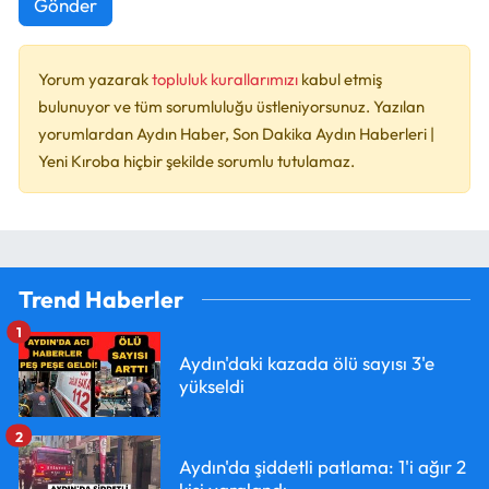
Gönder
Yorum yazarak
topluluk kurallarımızı
kabul etmiş
bulunuyor ve tüm sorumluluğu üstleniyorsunuz. Yazılan
yorumlardan Aydın Haber, Son Dakika Aydın Haberleri |
Yeni Kıroba hiçbir şekilde sorumlu tutulamaz.
Trend Haberler
1
Aydın'daki kazada ölü sayısı 3'e
yükseldi
2
Aydın'da şiddetli patlama: 1'i ağır 2