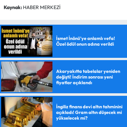
Kaynak:
HABER MERKEZİ
İsmet İnönü'ye anlamlı vefa!
Özel ödül onun adına verildi
Akaryakıtta tabelalar yeniden
değişti! İndirim sonrası yeni
fiyatlar açıklandı
İngiliz finans devi altın tahminini
açıkladı! Gram altın düşecek mi
yükselecek mi?