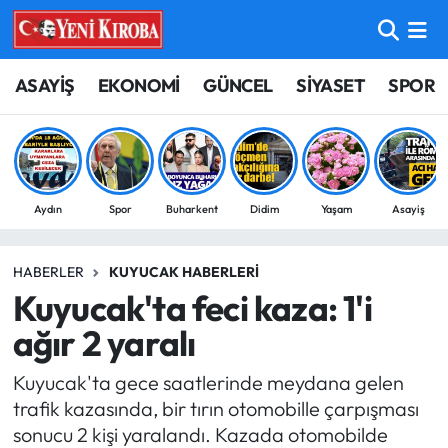
ASAYİŞ
Aydın Nöbetçi Eczaneler
ASAYİŞ
EKONOMİ
GÜNCEL
SİYASET
SPOR
BİLİM-TEKNOLOJİ
Aydın Hava Durumu
ÇEVRE
Aydin Namaz Vakitleri
Aydın
Spor
Buharkent
Didim
Yaşam
Asayiş
DÜNYA
Aydın Trafik Yoğunluk Haritası
HABERLER
KUYUCAK HABERLERI
EĞİTİM
Süper Lig Puan Durumu ve Fikstür
Kuyucak'ta feci kaza: 1'i
EKONOMİ
Tüm Manşetler
ağır 2 yaralı
Kuyucak'ta gece saatlerinde meydana gelen
GÜNCEL
Son Dakika Haberleri
trafik kazasında, bir tırın otomobille çarpışması
sonucu 2 kişi yaralandı. Kazada otomobilde
GÜNDEM
Haber Arşivi