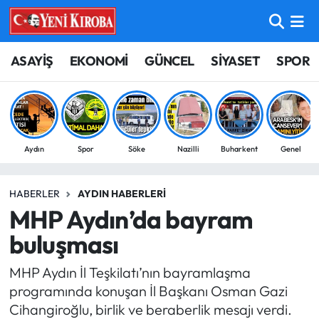
ASAYİŞ
Aydın Nöbetçi Eczaneler
ASAYİŞ
EKONOMİ
GÜNCEL
SİYASET
SPOR
BİLİM-TEKNOLOJİ
Aydın Hava Durumu
ÇEVRE
Aydin Namaz Vakitleri
Aydın
Spor
Söke
Nazilli
Buharkent
Genel
DÜNYA
Aydın Trafik Yoğunluk Haritası
HABERLER
AYDIN HABERLERI
EĞİTİM
Süper Lig Puan Durumu ve Fikstür
MHP Aydın’da bayram
EKONOMİ
Tüm Manşetler
buluşması
MHP Aydın İl Teşkilatı’nın bayramlaşma
GÜNCEL
Son Dakika Haberleri
programında konuşan İl Başkanı Osman Gazi
Cihangiroğlu, birlik ve beraberlik mesajı verdi.
GÜNDEM
Haber Arşivi