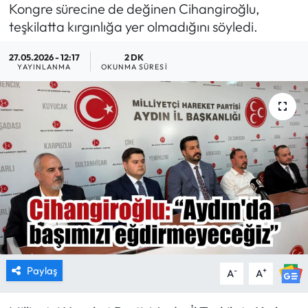
Kongre sürecine de değinen Cihangiroğlu,
MAGAZİN
teşkilatta kırgınlığa yer olmadığını söyledi.
27.05.2026 - 12:17
2 DK
SAĞLIK
YAYINLANMA
OKUNMA SÜRESI
SİYASET
SPOR
TARIM
TURİZM
YAŞAM
RESMİ İLANLAR
Paylaş
-
+
A
A
HABER İLAN