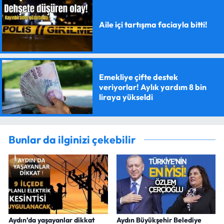
Aile içi tartışma faciayla bitti!
Emekliye çifte destek
veriyorlar! Aylık yardım 8 bin
liraya yükseldi
Bunlar da ilginizi çekebilir
Aydın’da yaşayanlar dikkat
Aydın Büyükşehir Belediye